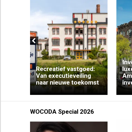
Previous
Inv
e
Recreatief vastgoed:
lux
t met
Van executieveiling
Am
naar nieuwe toekomst
inv
WOCODA Special 2026