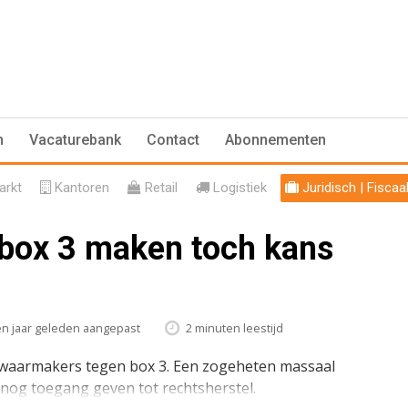
n
Vacaturebank
Contact
Abonnementen
rkt
Kantoren
Retail
Logistiek
Juridisch | Fiscaa
box 3 maken toch kans
n jaar geleden aangepast
2 minuten leestijd
ezwaarmakers tegen box 3. Een zogeheten massaal
nog toegang geven tot rechtsherstel.