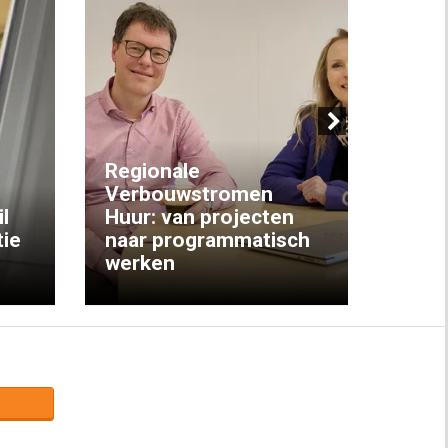
Next
Regionale
Verbouwstromen
‘We w
l
Huur: van projecten
koop
ie
naar programmatisch
gewo
werken
krijg