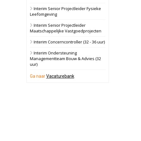
Interim Senior Projectleider Fysieke
Schuinesloot
Bekijk
Leefomgeving
27 augustus 2026
Binnenvaartschip
Interim Senior Projectleider
Maatschappelijke Vastgoedprojecten
Panheel
Bekijk
Interim Concerncontroller (32 - 36 uur)
17 september 2026
Voormalig
Interim Ondersteuning
politiebureau
Managementteam Bouw & Advies (32
uur)
Dordrecht
Bekijk
17 september 2026
Ga naar
Vacaturebank
Voormalig
politiebureau
Hilversum
Bekijk
17 september 2026
Voormalig
politiebureau
Zaandam
Bekijk
8 september 2026
Zorgcomplex