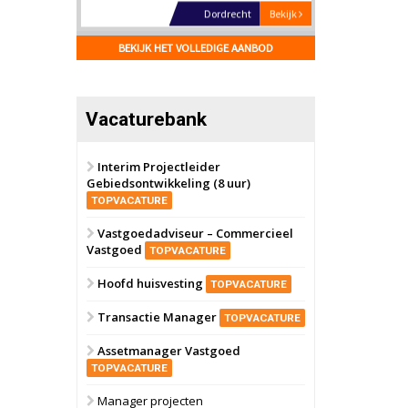
Hilversum
Bekijk
17 september 2026
BEKIJK HET VOLLEDIGE AANBOD
Voormalig
politiebureau
Zaandam
Bekijk
Vacaturebank
8 september 2026
Zorgcomplex
Interim Projectleider
Gebiedsontwikkeling (8 uur)
Zwanenburg
Bekijk
TOPVACATURE
6 oktober 2026
Transformatieobject
Vastgoedadviseur – Commercieel
Vastgoed
TOPVACATURE
Schiedam
Bekijk
Hoofd huisvesting
TOPVACATURE
22 september 2026
Attractiepark
Transactie Manager
TOPVACATURE
Assetmanager Vastgoed
Oranje
Bekijk
TOPVACATURE
28 september 2026
Grootschalig
Manager projecten
bedrijventerrein