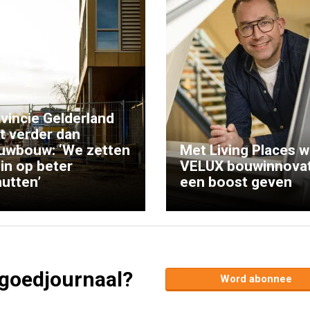
vincie Gelderland
kt verder dan
uwbouw: ‘We zetten
Met Living Places wi
 in op beter
VELUX bouwinnovat
utten’
een boost geven
tgoedjournaal?
Word abonnee