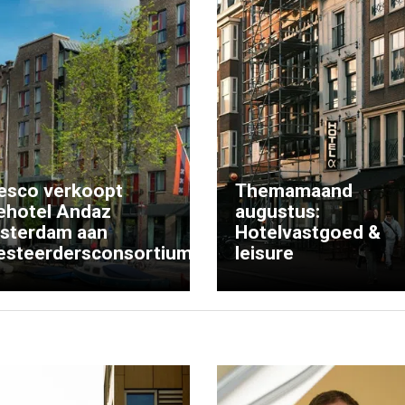
esco verkoopt
Themamaand
ehotel Andaz
augustus:
sterdam aan
Hotelvastgoed &
esteerdersconsortium
leisure