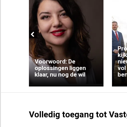
Previous
ng:
Pro
kij
Voorwoord: De
nie
ke
oplossingen liggen
vol
klaar, nu nog de wil
ben
Volledig toegang tot Vas