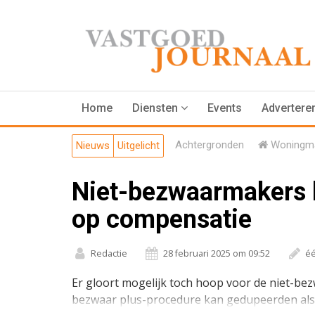
Home
Diensten
Events
Advertere
Achtergronden
Woningma
Nieuws
Uitgelicht
Niet-bezwaarmakers 
op compensatie
Redactie
28 februari 2025 om 09:52
éé
Er gloort mogelijk toch hoop voor de niet-b
bezwaar plus-procedure kan gedupeerden als