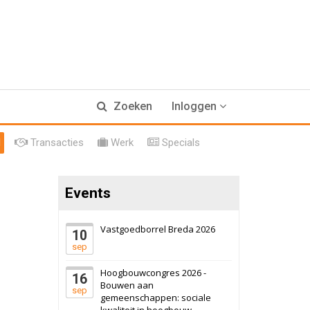
17 september 2026
Voormalig
Zoeken
Inloggen
politiebureau
Hilversum
Bekijk
l
Transacties
Werk
Specials
17 september 2026
Voormalig
politiebureau
Events
Zaandam
Bekijk
8 september 2026
Zorgcomplex
Vastgoedborrel Breda 2026
10
sep
Zwanenburg
Bekijk
Hoogbouwcongres 2026 -
16
6 oktober 2026
Transformatieobject
Bouwen aan
sep
gemeenschappen: sociale
kwaliteit in hoogbouw