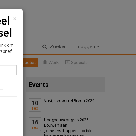
×
eel
sel
17 september 2026
Voormalig
 link om
Zoeken
Inloggen
politiebureau
sbrief.
Hilversum
Bekijk
l
Transacties
Werk
Specials
17 september 2026
Voormalig
politiebureau
Events
Zaandam
Bekijk
8 september 2026
Zorgcomplex
Vastgoedborrel Breda 2026
10
sep
Zwanenburg
Bekijk
Hoogbouwcongres 2026 -
16
6 oktober 2026
Transformatieobject
Bouwen aan
sep
gemeenschappen: sociale
kwaliteit in hoogbouw