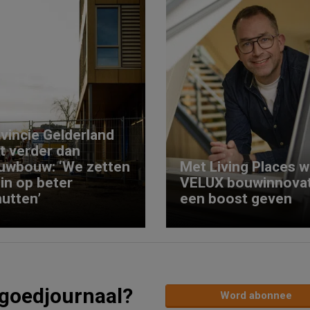
vincie Gelderland
kt verder dan
uwbouw: ‘We zetten
Met Living Places wi
 in op beter
VELUX bouwinnovat
utten’
een boost geven
tgoedjournaal?
Word abonnee