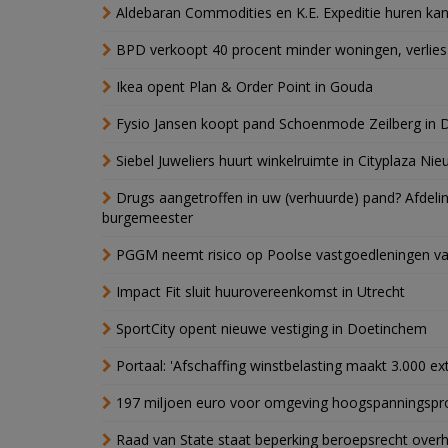
Aldebaran Commodities en K.E. Expeditie huren ka
BPD verkoopt 40 procent minder woningen, verlies
Ikea opent Plan & Order Point in Gouda
Fysio Jansen koopt pand Schoenmode Zeilberg in 
Siebel Juweliers huurt winkelruimte in Cityplaza Ni
Drugs aangetroffen in uw (verhuurde) pand? Afde
burgemeester
PGGM neemt risico op Poolse vastgoedleningen va
Impact Fit sluit huurovereenkomst in Utrecht
SportCity opent nieuwe vestiging in Doetinchem
Portaal: 'Afschaffing winstbelasting maakt 3.000 e
197 miljoen euro voor omgeving hoogspanningspr
Raad van State staat beperking beroepsrecht over