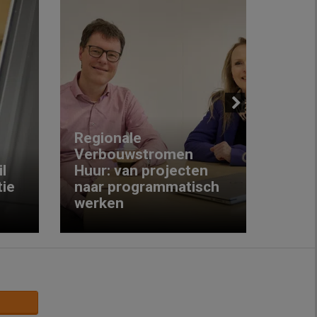
Next
Regionale
Verbouwstromen
‘We w
l
Huur: van projecten
koop
ie
naar programmatisch
gewo
werken
krijg