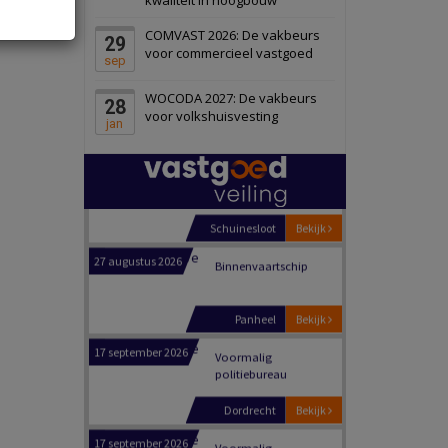
Schiedam
Bekijk
COMVAST 2026: De vakbeurs
29
22 september 2026
Attractiepark
voor commercieel vastgoed
sep
WOCODA 2027: De vakbeurs
28
Oranje
Bekijk
voor volkshuisvesting
jan
28 september 2026
Grootschalig
bedrijventerrein
Schuinesloot
Bekijk
27 augustus 2026
Binnenvaartschip
Panheel
Bekijk
17 september 2026
Voormalig
politiebureau
Dordrecht
Bekijk
17 september 2026
Voormalig
politiebureau