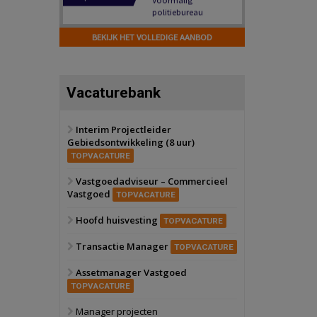
Hilversum
Bekijk
17 september 2026
BEKIJK HET VOLLEDIGE AANBOD
Voormalig
politiebureau
Zaandam
Bekijk
Vacaturebank
8 september 2026
Zorgcomplex
Interim Projectleider
Gebiedsontwikkeling (8 uur)
Zwanenburg
Bekijk
TOPVACATURE
6 oktober 2026
Transformatieobject
Vastgoedadviseur – Commercieel
Vastgoed
TOPVACATURE
Schiedam
Bekijk
Hoofd huisvesting
TOPVACATURE
22 september 2026
Attractiepark
Transactie Manager
TOPVACATURE
Assetmanager Vastgoed
Oranje
Bekijk
TOPVACATURE
28 september 2026
Grootschalig
Manager projecten
bedrijventerrein