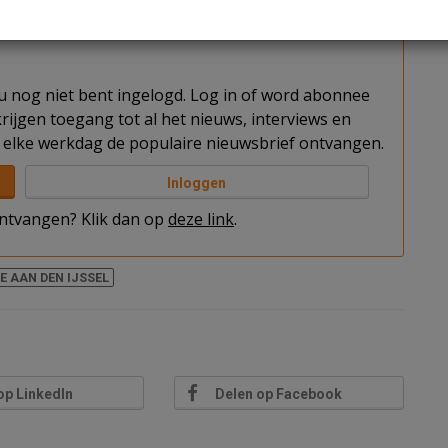
t u nog niet bent ingelogd. Log in of word abonnee
rijgen toegang tot al het nieuws, interviews en
elke werkdag de populaire nieuwsbrief ontvangen.
Inloggen
 ontvangen? Klik dan op
deze link
.
E AAN DEN IJSSEL
op LinkedIn
Delen op Facebook