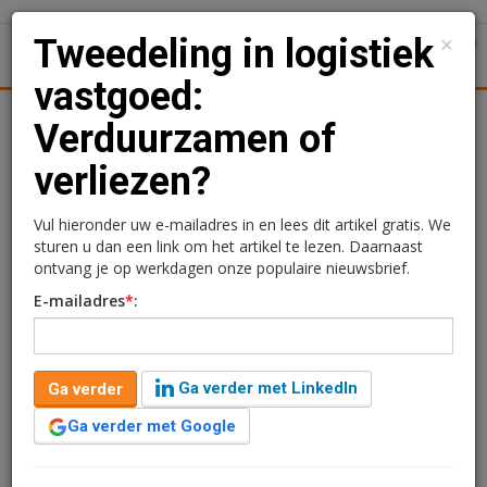
×
Tweedeling in logistiek
1
Toggl
vastgoed:
Achtergronden
Woningmarkt
Kantore
Nieuws
Uitgelicht
Verduurzamen of
verliezen?
Tweedeling in logistiek
vastgoed: Verduurzamen
Vul hieronder uw e-mailadres in en lees dit artikel gratis. We
sturen u dan een link om het artikel te lezen. Daarnaast
of verliezen?
ontvang je op werkdagen onze populaire nieuwsbrief.
E-mailadres
*
:
Ga verder met LinkedIn
Ga verder
Ga verder met Google