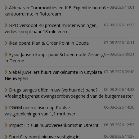
Aldebaran Commodities en K.E. Expeditie huren
07-08-2026 11:01
kantoorruimte in Rotterdam
BPD verkoopt 40 procent minder woningen,
07-08-2026 10:22
verlies krimpt naar 18 mln euro
Ikea opent Plan & Order Point in Gouda
07-08-2026 10:11
Fysio Jansen koopt pand Schoenmode Zeilberg
07-08-2026 09:31
in Deurne
Siebel Juweliers huurt winkelruimte in Cityplaza
07-08-2026 09:10
Nieuwegein
Drugs aangetroffen in uw (verhuurde) pand?
06-08-2026 14:38
Afdeling begrenst dwangsombevoegdheid van de burgemeester
PGGM neemt risico op Poolse
06-08-2026 14:38
vastgoedleningen van 1,1 mrd over
Impact Fit sluit huurovereenkomst in Utrecht
06-08-2026 12:53
SportCity opent nieuwe vestiging in
06-08-2026 11:37