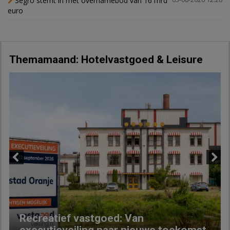
Segro stemt in met overnamebod van 16 mrd
euro
Themamaand: Hotelvastgoed & Leisure
Previous
Next
Recreatief vastgoed: Van