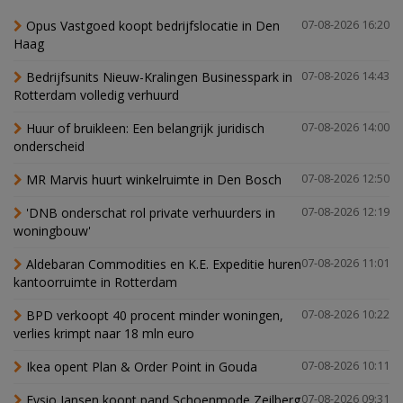
Opus Vastgoed koopt bedrijfslocatie in Den
07-08-2026 16:20
Haag
Bedrijfsunits Nieuw-Kralingen Businesspark in
07-08-2026 14:43
Rotterdam volledig verhuurd
Huur of bruikleen: Een belangrijk juridisch
07-08-2026 14:00
onderscheid
MR Marvis huurt winkelruimte in Den Bosch
07-08-2026 12:50
'DNB onderschat rol private verhuurders in
07-08-2026 12:19
woningbouw'
Aldebaran Commodities en K.E. Expeditie huren
07-08-2026 11:01
kantoorruimte in Rotterdam
BPD verkoopt 40 procent minder woningen,
07-08-2026 10:22
verlies krimpt naar 18 mln euro
Ikea opent Plan & Order Point in Gouda
07-08-2026 10:11
Fysio Jansen koopt pand Schoenmode Zeilberg
07-08-2026 09:31