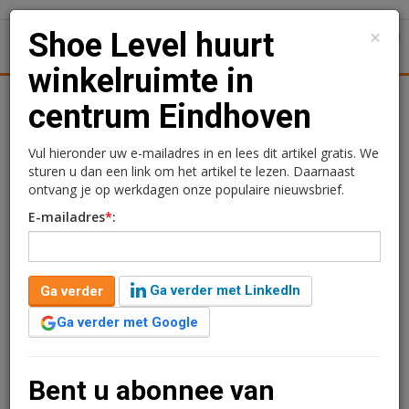
×
Shoe Level huurt
1
Toggl
winkelruimte in
tiek
Juridisch | Fiscaal
Transacties
Werk
Specials
centrum Eindhoven
Shoe Level huurt
Vul hieronder uw e-mailadres in en lees dit artikel gratis. We
sturen u dan een link om het artikel te lezen. Daarnaast
winkelruimte in centrum
ontvang je op werkdagen onze populaire nieuwsbrief.
E-mailadres
*
:
Eindhoven
Redactie
18 februari 2025 om 11:48
Ga verder met LinkedIn
Ga verder
één jaar geleden aangepast
1 minuut leestijd
Ga verder met Google
De dames- en herenschoenenwinkel Shoe Level heeft
de winkelruimte aan de Vrijstraat 8 in Eindhoven
gehuurd.
Bent u abonnee van