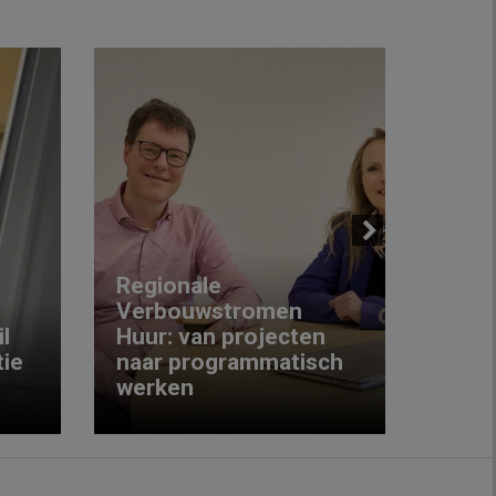
Next
Regionale
Verbouwstromen
‘We w
l
Huur: van projecten
koop
ie
naar programmatisch
gewo
werken
krijg