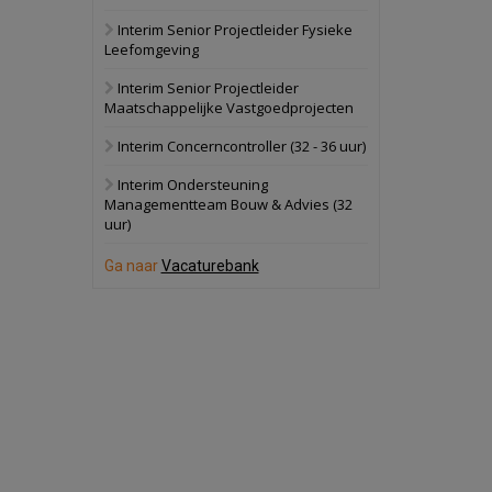
Interim Senior Projectleider Fysieke
Schuinesloot
Bekijk
Leefomgeving
27 augustus 2026
Binnenvaartschip
Interim Senior Projectleider
Maatschappelijke Vastgoedprojecten
Panheel
Bekijk
Interim Concerncontroller (32 - 36 uur)
17 september 2026
Voormalig
Interim Ondersteuning
politiebureau
Managementteam Bouw & Advies (32
uur)
Dordrecht
Bekijk
17 september 2026
Ga naar
Vacaturebank
Voormalig
politiebureau
Hilversum
Bekijk
17 september 2026
Voormalig
politiebureau
Zaandam
Bekijk
8 september 2026
Zorgcomplex