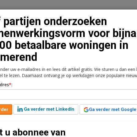
f partijen onderzoeken
enwerkingsvorm voor bijna
00 betaalbare woningen in
n
Vacaturebank
Contact
Abonnementen
rmerend
rkt
Kantoren
Retail
Logistiek
Juridisch | Fiscaa
onder uw e-mailadres in en lees dit artikel gratis. We sturen u dan een
kel te lezen. Daarnaast ontvang je op werkdagen onze populaire nieuw
zoeken samenwerkingsvorm
dres
*
:
albare woningen in
Ga verder met LinkedIn
rder
Ga verder met Google
n jaar geleden aangepast
2 minuten leestijd
t u abonnee van
pagnie gaan samen met de gemeente Purmerend en