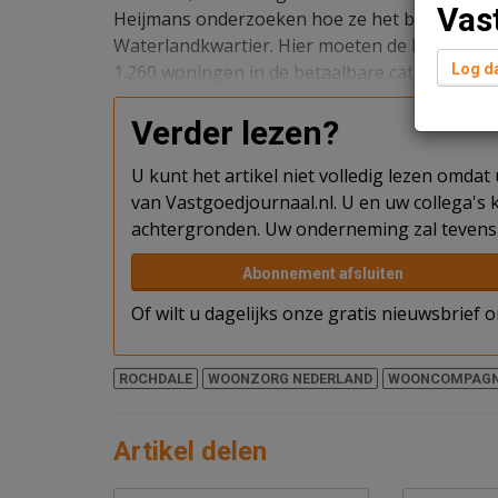
Vas
Heijmans onderzoeken hoe ze het beste kunn
Waterlandkwartier. Hier moeten de komende vi
1.260 woningen in de betaalbare categorie val
Log da
Verder lezen?
U kunt het artikel niet volledig lezen omda
van Vastgoedjournaal.nl. U en uw collega's k
achtergronden. Uw onderneming zal tevens 
Abonnement afsluiten
Of wilt u dagelijks onze gratis nieuwsbrief
ROCHDALE
WOONZORG NEDERLAND
WOONCOMPAGN
Artikel delen