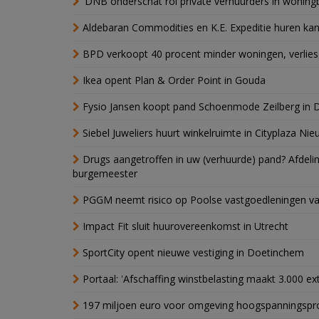
'DNB onderschat rol private verhuurders in wonin
Aldebaran Commodities en K.E. Expeditie huren ka
BPD verkoopt 40 procent minder woningen, verlies
Ikea opent Plan & Order Point in Gouda
Fysio Jansen koopt pand Schoenmode Zeilberg in 
Siebel Juweliers huurt winkelruimte in Cityplaza Ni
Drugs aangetroffen in uw (verhuurde) pand? Afde
burgemeester
PGGM neemt risico op Poolse vastgoedleningen va
Impact Fit sluit huurovereenkomst in Utrecht
SportCity opent nieuwe vestiging in Doetinchem
Portaal: 'Afschaffing winstbelasting maakt 3.000 e
197 miljoen euro voor omgeving hoogspanningspr