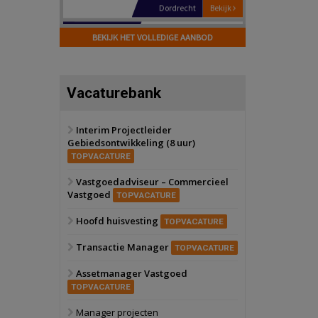
Hilversum
Bekijk
17 september 2026
BEKIJK HET VOLLEDIGE AANBOD
Voormalig
politiebureau
Zaandam
Bekijk
Vacaturebank
8 september 2026
Zorgcomplex
Interim Projectleider
Gebiedsontwikkeling (8 uur)
Zwanenburg
Bekijk
TOPVACATURE
6 oktober 2026
Transformatieobject
Vastgoedadviseur – Commercieel
Vastgoed
TOPVACATURE
Schiedam
Bekijk
Hoofd huisvesting
TOPVACATURE
22 september 2026
Attractiepark
Transactie Manager
TOPVACATURE
Assetmanager Vastgoed
Oranje
Bekijk
TOPVACATURE
28 september 2026
Grootschalig
Manager projecten
bedrijventerrein