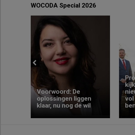
WOCODA Special 2026
Previous
ng:
Pro
kij
Voorwoord: De
nie
ke
oplossingen liggen
vol
klaar, nu nog de wil
ben