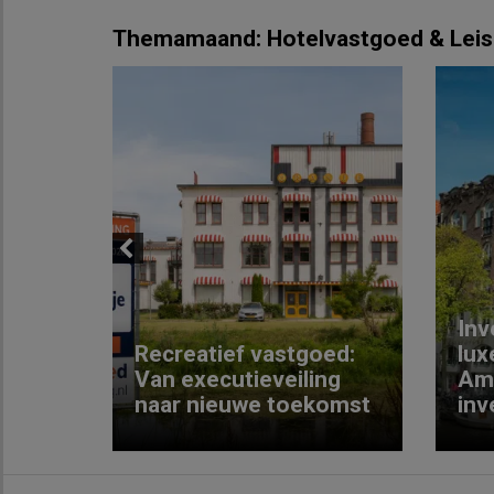
Themamaand: Hotelvastgoed & Leis
Previous
Inv
e
Recreatief vastgoed:
lux
t met
Van executieveiling
Am
naar nieuwe toekomst
inv