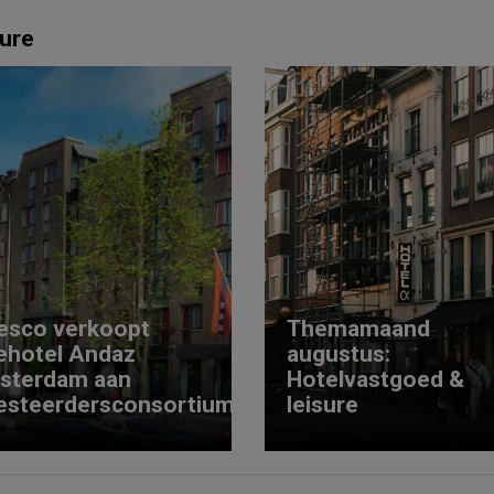
ure
esco verkoopt
Themamaand
ehotel Andaz
augustus:
sterdam aan
Hotelvastgoed &
esteerdersconsortium
leisure