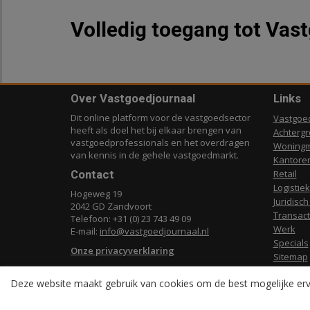
Volledig toegang tot Vas
Over Vastgoedjournaal
Links
Dit online platform voor de vastgoedsector
Vastgoe
heeft als doel het bij elkaar brengen van
Achterg
vastgoedprofessionals en het overdragen
Woningm
van kennis in de gehele vastgoedmarkt.
Kantore
Contact
Retail
Logistiek
Hogeweg 19
Juridisch
2042 GD Zandvoort
Transact
Telefoon: +31 (0) 23 743 49 09
Werk
E-mail:
info@vastgoedjournaal.nl
Specials
Onze privacyverklaring
Sitemap
Deze website maakt gebruik van cookies om de best mogelijke erv