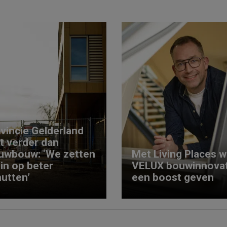
vincie Gelderland
kt verder dan
uwbouw: ‘We zetten
Met Living Places wi
 in op beter
VELUX bouwinnovat
utten’
een boost geven