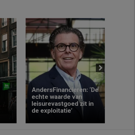
Next
AndersFinancieren: ‘De
echte waarde van
Elke
leisurevastgoed zit in
hote
de exploitatie’
inzic