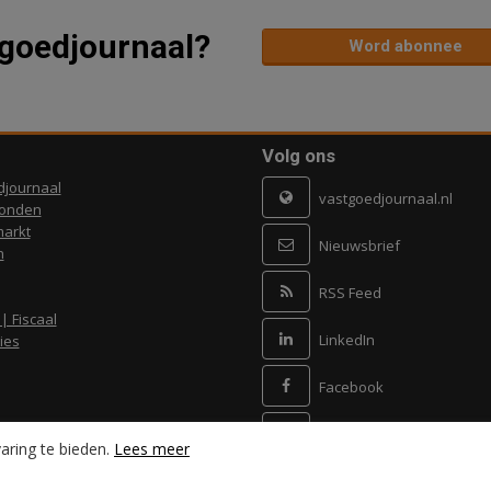
tgoedjournaal?
Word abonnee
Volg ons
djournaal
vastgoedjournaal.nl
ronden
arkt
Nieuwsbrief
n
RSS Feed
 | Fiscaal
LinkedIn
ies
Facebook
X
aring te bieden.
Lees meer