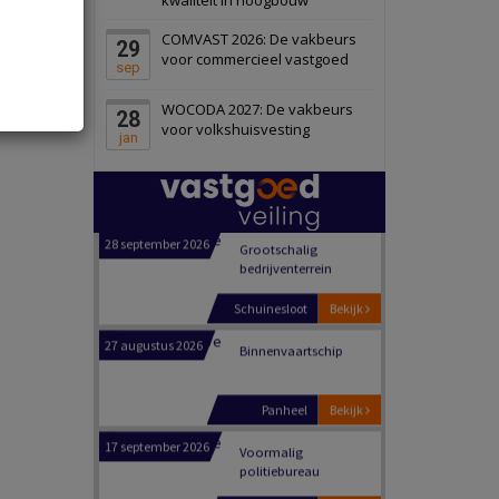
Schiedam
Bekijk
COMVAST 2026: De vakbeurs
29
22 september 2026
Attractiepark
voor commercieel vastgoed
sep
WOCODA 2027: De vakbeurs
28
Oranje
Bekijk
voor volkshuisvesting
jan
28 september 2026
Grootschalig
bedrijventerrein
Schuinesloot
Bekijk
27 augustus 2026
Binnenvaartschip
Panheel
Bekijk
17 september 2026
Voormalig
politiebureau
Dordrecht
Bekijk
17 september 2026
Voormalig
politiebureau