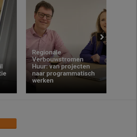
Next
Regionale
Verbouwstromen
‘We w
l
Huur: van projecten
koop
ie
naar programmatisch
gewo
werken
krijg