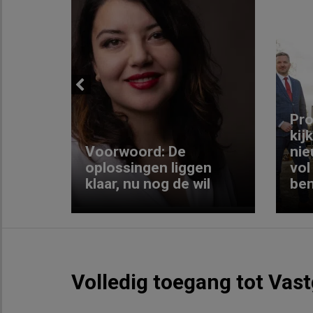
Previous
ng:
Pro
kij
Voorwoord: De
nie
ke
oplossingen liggen
vol
klaar, nu nog de wil
ben
Volledig toegang tot Vas