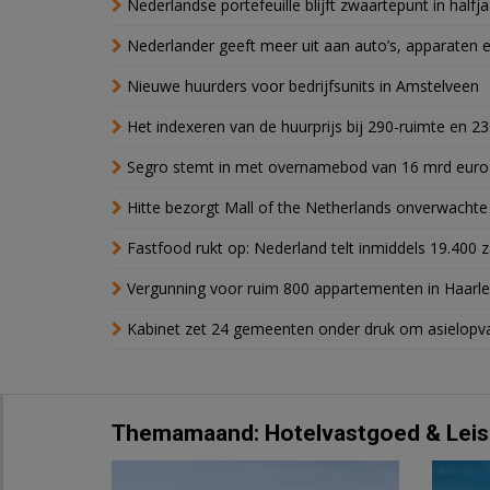
Nederlandse portefeuille blijft zwaartepunt in halfja
Nederlander geeft meer uit aan auto’s, apparaten 
Nieuwe huurders voor bedrijfsunits in Amstelveen
Het indexeren van de huurprijs bij 290-ruimte en 2
Segro stemt in met overnamebod van 16 mrd euro
Hitte bezorgt Mall of the Netherlands onverwacht
Fastfood rukt op: Nederland telt inmiddels 19.400 
Vergunning voor ruim 800 appartementen in Haarlem
Kabinet zet 24 gemeenten onder druk om asielopva
Themamaand: Hotelvastgoed & Leis