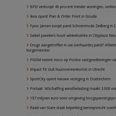
BPD verkoopt 40 procent minder woningen, verlies
Ikea opent Plan & Order Point in Gouda
Fysio Jansen koopt pand Schoenmode Zeilberg in 
Siebel Juweliers huurt winkelruimte in Cityplaza Ni
Drugs aangetroffen in uw (verhuurde) pand? Afde
burgemeester
PGGM neemt risico op Poolse vastgoedleningen va
Impact Fit sluit huurovereenkomst in Utrecht
SportCity opent nieuwe vestiging in Doetinchem
Portaal: 'Afschaffing winstbelasting maakt 3.000 e
197 miljoen euro voor omgeving hoogspanningspr
Raad van State staat beperking beroepsrecht over