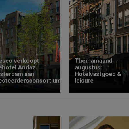
esco verkoopt
Themamaand
ehotel Andaz
augustus:
sterdam aan
Hotelvastgoed &
esteerdersconsortium
leisure