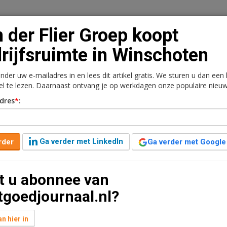
 der Flier Groep koopt
rijfsruimte in Winschoten
onder uw e-mailadres in en lees dit artikel gratis. We sturen u dan een
n
Vacaturebank
Contact
Abonnementen
kel te lezen. Daarnaast ontvang je op werkdagen onze populaire nieuw
dres
*
:
rkt
Kantoren
Retail
Logistiek
Juridisch | Fiscaa
oopt bedrijfsruimte in
Ga verder met LinkedIn
rder
Ga verder met Google
t u abonnee van
n jaar geleden aangepast
1 minuut leestijd
tgoedjournaal.nl?
 van grondverzet en zuigtechniek, heeft het complex
ht.
n hier in