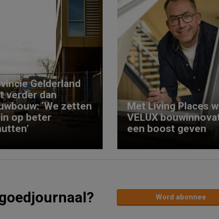
vincie Gelderland
kt verder dan
uwbouw: ‘We zetten
Met Living Places wi
 in op beter
VELUX bouwinnovat
utten’
een boost geven
tgoedjournaal?
Word abonnee