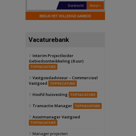
Hilversum
Bekijk
17 september 2026
BEKIJK HET VOLLEDIGE AANBOD
Voormalig
politiebureau
Zaandam
Bekijk
Vacaturebank
8 september 2026
Zorgcomplex
Interim Projectleider
Gebiedsontwikkeling (8 uur)
Zwanenburg
Bekijk
TOPVACATURE
6 oktober 2026
Transformatieobject
Vastgoedadviseur – Commercieel
Vastgoed
TOPVACATURE
Schiedam
Bekijk
Hoofd huisvesting
TOPVACATURE
22 september 2026
Attractiepark
Transactie Manager
TOPVACATURE
Assetmanager Vastgoed
Oranje
Bekijk
TOPVACATURE
28 september 2026
Grootschalig
Manager projecten
bedrijventerrein