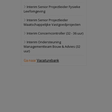
Interim Senior Projectleider Fysieke
Schuinesloot
Bekijk
Leefomgeving
27 augustus 2026
Binnenvaartschip
Interim Senior Projectleider
Maatschappelijke Vastgoedprojecten
Panheel
Bekijk
Interim Concerncontroller (32 - 36 uur)
17 september 2026
Voormalig
Interim Ondersteuning
politiebureau
Managementteam Bouw & Advies (32
uur)
Dordrecht
Bekijk
17 september 2026
Ga naar
Vacaturebank
Voormalig
politiebureau
Hilversum
Bekijk
17 september 2026
Voormalig
politiebureau
Zaandam
Bekijk
8 september 2026
Zorgcomplex