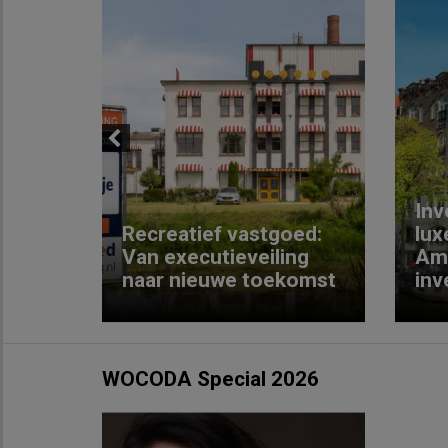
Previous
Inv
e
Recreatief vastgoed:
lux
t met
Van executieveiling
Am
naar nieuwe toekomst
inv
WOCODA Special 2026