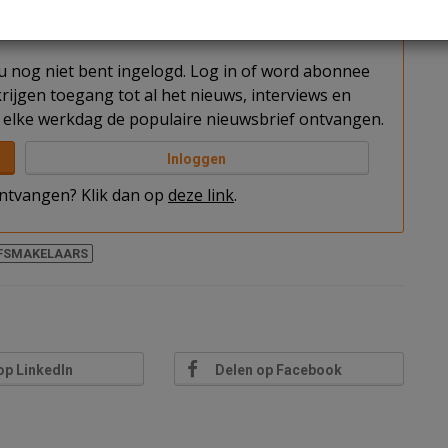
t u nog niet bent ingelogd. Log in of word abonnee
rijgen toegang tot al het nieuws, interviews en
elke werkdag de populaire nieuwsbrief ontvangen.
Inloggen
 ontvangen? Klik dan op
deze link
.
JFSMAKELAARS
op LinkedIn
Delen op Facebook