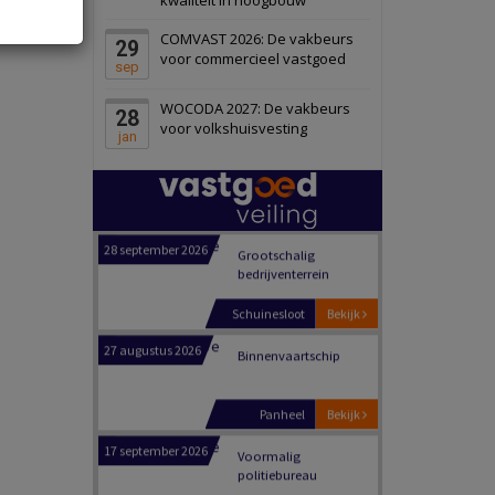
Schiedam
Bekijk
COMVAST 2026: De vakbeurs
29
22 september 2026
Attractiepark
voor commercieel vastgoed
sep
WOCODA 2027: De vakbeurs
28
Oranje
Bekijk
voor volkshuisvesting
jan
28 september 2026
Grootschalig
bedrijventerrein
Schuinesloot
Bekijk
27 augustus 2026
Binnenvaartschip
Panheel
Bekijk
17 september 2026
Voormalig
politiebureau
Dordrecht
Bekijk
17 september 2026
Voormalig
politiebureau