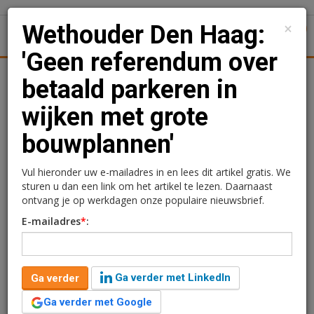
×
Wethouder Den Haag:
1
Toggl
'Geen referendum over
Achtergronden
Woningmarkt
Kantore
Nieuws
Uitgelicht
betaald parkeren in
wijken met grote
Wethouder Den Haag:
bouwplannen'
'Geen referendum over
betaald parkeren in
Vul hieronder uw e-mailadres in en lees dit artikel gratis. We
sturen u dan een link om het artikel te lezen. Daarnaast
wijken met grote
ontvang je op werkdagen onze populaire nieuwsbrief.
E-mailadres
*
:
bouwplannen'
Redactie
6 februari 2025 om 09:00
Ga verder met LinkedIn
Ga verder
2 jaar geleden aangepast
4 minuten leestijd
Ga verder met Google
Een referendum houden over het invoeren van betaald