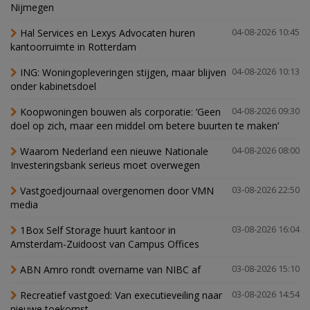
Nijmegen
Hal Services en Lexys Advocaten huren
04-08-2026 10:45
kantoorruimte in Rotterdam
ING: Woningopleveringen stijgen, maar blijven
04-08-2026 10:13
onder kabinetsdoel
Koopwoningen bouwen als corporatie: ‘Geen
04-08-2026 09:30
doel op zich, maar een middel om betere buurten te maken’
Waarom Nederland een nieuwe Nationale
04-08-2026 08:00
Investeringsbank serieus moet overwegen
Vastgoedjournaal overgenomen door VMN
03-08-2026 22:50
media
1Box Self Storage huurt kantoor in
03-08-2026 16:04
Amsterdam-Zuidoost van Campus Offices
ABN Amro rondt overname van NIBC af
03-08-2026 15:10
Recreatief vastgoed: Van executieveiling naar
03-08-2026 14:54
nieuwe toekomst