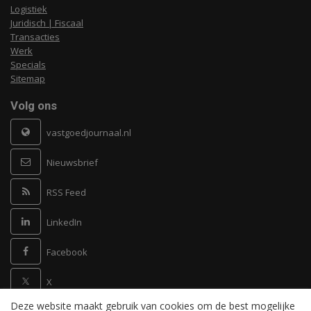
Logistiek
Juridisch | Fiscaal
Transacties
Werk
Specials
Sitemap
Volg ons
vastgoedjournaal.nl
Nieuwsbrief
RSS Feed
LinkedIn
Facebook
X
Deze website maakt gebruik van cookies om de best mogelijke