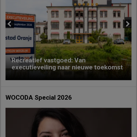
Previous
Next
Recreatief vastgoed: Van
executieveiling naar nieuwe toekomst
WOCODA Special 2026