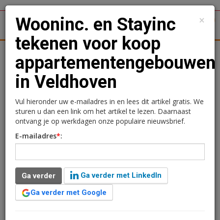
×
Wooninc. en Stayinc
1
Toggl
tekenen voor koop
tergronden
Woningmarkt
Kantoren
Retail
Logistiek
appartementengebouwen
in Veldhoven
Wooninc. en Stayinc
tekenen voor koop
Vul hieronder uw e-mailadres in en lees dit artikel gratis. We
sturen u dan een link om het artikel te lezen. Daarnaast
appartementengebouwen
ontvang je op werkdagen onze populaire nieuwsbrief.
E-mailadres
*
:
in Veldhoven
Redactie
27 december 2024 om 10:25
Ga verder met LinkedIn
Ga verder
2 minuten leestijd
Ga verder met Google
Projectontwikkelaars Interesting Vastgoed en Van
Santvoort Bouw & Ontwikkeling hebben een