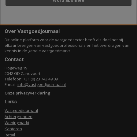
Word abonnee
Over Vastgoedjournaal
Dit online platform voor de vastgoedsector heeft als doel het bij
elkaar brengen van vastgoedprofessionals en het overdragen van
kennis in de gehele vastgoedmarkt.
Contact
Hogeweg 19
2042 GD Zandvoort
Telefoon: +31 (0) 23 743 49 09
E-mail:
info@vastgoedjournaal.nl
Onze privacyverklaring
Links
Vastgoedjournaal
Achtergronden
Woningmarkt
Kantoren
Retail