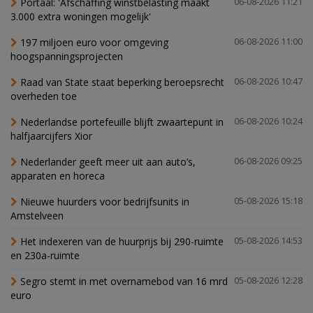
Portaal: 'Afschaffing winstbelasting maakt
06-08-2026 11:21
3.000 extra woningen mogelijk'
197 miljoen euro voor omgeving
06-08-2026 11:00
hoogspanningsprojecten
Raad van State staat beperking beroepsrecht
06-08-2026 10:47
overheden toe
Nederlandse portefeuille blijft zwaartepunt in
06-08-2026 10:24
halfjaarcijfers Xior
Nederlander geeft meer uit aan auto’s,
06-08-2026 09:25
apparaten en horeca
Nieuwe huurders voor bedrijfsunits in
05-08-2026 15:18
Amstelveen
Het indexeren van de huurprijs bij 290-ruimte
05-08-2026 14:53
en 230a-ruimte
Segro stemt in met overnamebod van 16 mrd
05-08-2026 12:28
euro