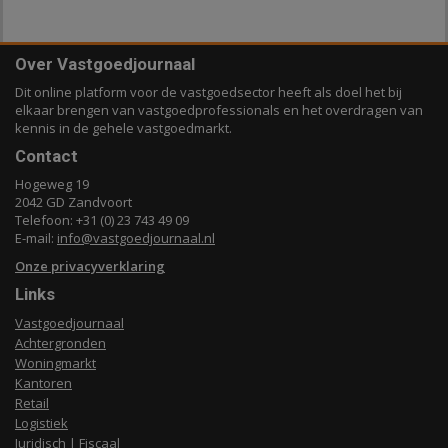
Over Vastgoedjournaal
Dit online platform voor de vastgoedsector heeft als doel het bij
elkaar brengen van vastgoedprofessionals en het overdragen van
kennis in de gehele vastgoedmarkt.
Contact
Hogeweg 19
2042 GD Zandvoort
Telefoon: +31 (0) 23 743 49 09
E-mail:
info@vastgoedjournaal.nl
Onze privacyverklaring
Links
Vastgoedjournaal
Achtergronden
Woningmarkt
Kantoren
Retail
Logistiek
Juridisch | Fiscaal