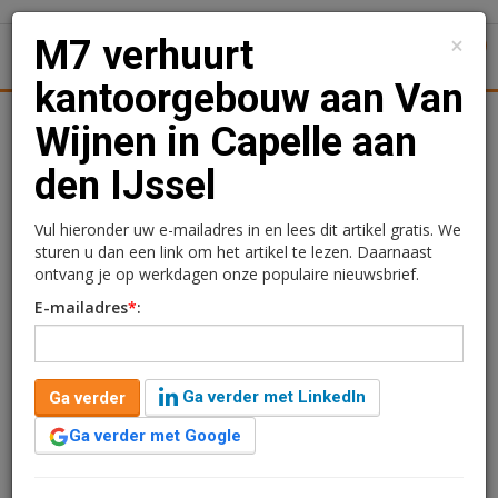
×
M7 verhuurt
1
Toggl
kantoorgebouw aan Van
tiek
Juridisch | Fiscaal
Transacties
Werk
Specials
Wijnen in Capelle aan
den IJssel
M7 verhuurt
kantoorgebouw aan Van
Vul hieronder uw e-mailadres in en lees dit artikel gratis. We
sturen u dan een link om het artikel te lezen. Daarnaast
Wijnen in Capelle aan den
ontvang je op werkdagen onze populaire nieuwsbrief.
E-mailadres
*
:
IJssel
Redactie
17 december 2024 om 08:54
Ga verder met LinkedIn
Ga verder
2 jaar geleden aangepast
1 minuut leestijd
Ga verder met Google
M7 Real Estate heeft een langlopende
huurovereenkomst gesloten voor het zelfstandige