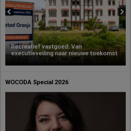
Previous
Next
Recreatief vastgoed: Van
executieveiling naar nieuwe toekomst
WOCODA Special 2026