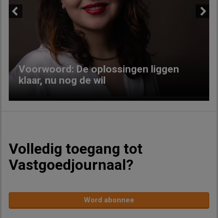
Previous
Next
Voorwoord: De oplossingen liggen
klaar, nu nog de wil
Volledig toegang tot
Vastgoedjournaal?
Word abonnee