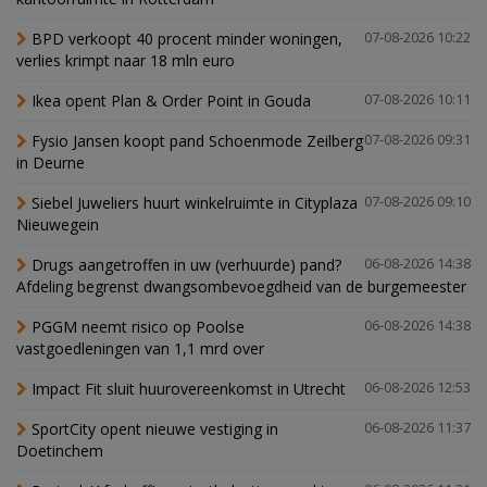
BPD verkoopt 40 procent minder woningen,
07-08-2026 10:22
verlies krimpt naar 18 mln euro
Ikea opent Plan & Order Point in Gouda
07-08-2026 10:11
Fysio Jansen koopt pand Schoenmode Zeilberg
07-08-2026 09:31
in Deurne
Siebel Juweliers huurt winkelruimte in Cityplaza
07-08-2026 09:10
Nieuwegein
Drugs aangetroffen in uw (verhuurde) pand?
06-08-2026 14:38
Afdeling begrenst dwangsombevoegdheid van de burgemeester
PGGM neemt risico op Poolse
06-08-2026 14:38
vastgoedleningen van 1,1 mrd over
Impact Fit sluit huurovereenkomst in Utrecht
06-08-2026 12:53
SportCity opent nieuwe vestiging in
06-08-2026 11:37
Doetinchem