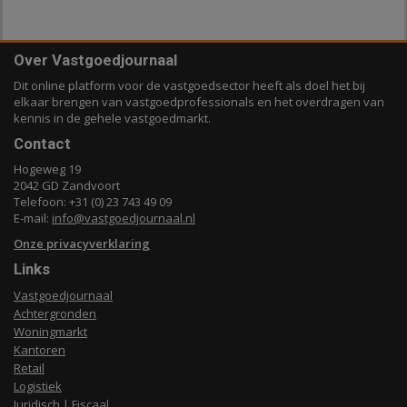
Over Vastgoedjournaal
Dit online platform voor de vastgoedsector heeft als doel het bij
elkaar brengen van vastgoedprofessionals en het overdragen van
kennis in de gehele vastgoedmarkt.
Contact
Hogeweg 19
2042 GD Zandvoort
Telefoon: +31 (0) 23 743 49 09
E-mail:
info@vastgoedjournaal.nl
Onze privacyverklaring
Links
Vastgoedjournaal
Achtergronden
Woningmarkt
Kantoren
Retail
Logistiek
Juridisch | Fiscaal