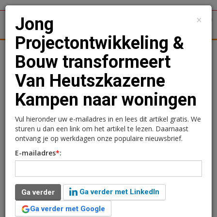
×
Jong
1
Toggl
Projectontwikkeling &
tergronden
Woningmarkt
Kantoren
Retail
Logistiek
Bouw transformeert
Van Heutszkazerne
Jong Projectontwikkeling
Kampen naar woningen
& Bouw transformeert
Van Heutszkazerne
Vul hieronder uw e-mailadres in en lees dit artikel gratis. We
sturen u dan een link om het artikel te lezen. Daarnaast
Kampen naar woningen
ontvang je op werkdagen onze populaire nieuwsbrief.
E-mailadres
*
:
Redactie
16 december 2024 om 10:56
2 minuten leestijd
Ga verder met LinkedIn
Ga verder
Het voormalige schoolgebouw van de Van
Heutzkazerne in Kampen, dat in 2016 door Boei is
Ga verder met Google