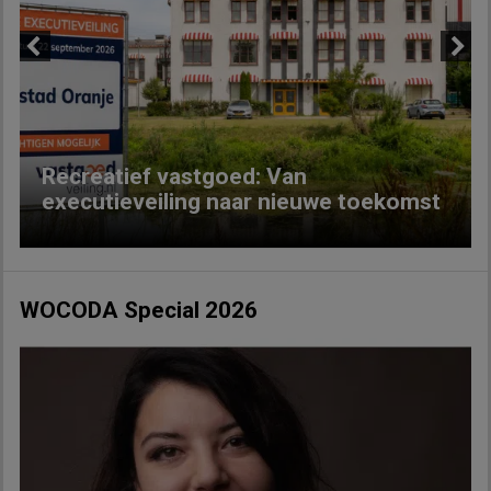
Previous
Next
Recreatief vastgoed: Van
executieveiling naar nieuwe toekomst
WOCODA Special 2026