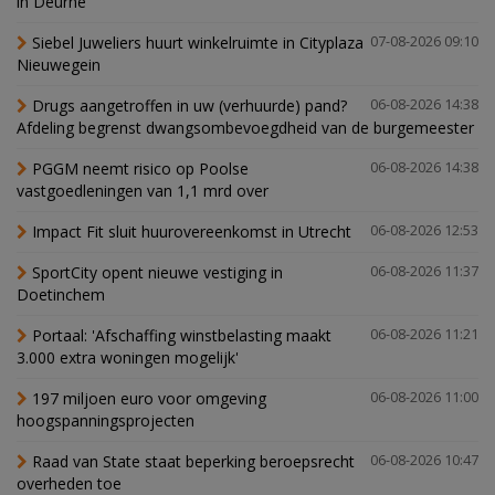
in Deurne
Siebel Juweliers huurt winkelruimte in Cityplaza
07-08-2026 09:10
Nieuwegein
Drugs aangetroffen in uw (verhuurde) pand?
06-08-2026 14:38
Afdeling begrenst dwangsombevoegdheid van de burgemeester
PGGM neemt risico op Poolse
06-08-2026 14:38
vastgoedleningen van 1,1 mrd over
Impact Fit sluit huurovereenkomst in Utrecht
06-08-2026 12:53
SportCity opent nieuwe vestiging in
06-08-2026 11:37
Doetinchem
Portaal: 'Afschaffing winstbelasting maakt
06-08-2026 11:21
3.000 extra woningen mogelijk'
197 miljoen euro voor omgeving
06-08-2026 11:00
hoogspanningsprojecten
Raad van State staat beperking beroepsrecht
06-08-2026 10:47
overheden toe