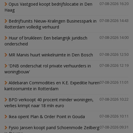
Opus Vastgoed koopt bedrijfslocatie in Den
07-08-2026 16:20
Haag
Bedrijfsunits Nieuw-Kralingen Businesspark in
07-08-2026 14:43
Rotterdam volledig verhuurd
Huur of bruikleen: Een belangrijk juridisch
07-08-2026 14:00
onderscheid
MR Marvis huurt winkelruimte in Den Bosch
07-08-2026 12:50
'DNB onderschat rol private verhuurders in
07-08-2026 12:19
woningbouw'
Aldebaran Commodities en K.E. Expeditie huren
07-08-2026 11:01
kantoorruimte in Rotterdam
BPD verkoopt 40 procent minder woningen,
07-08-2026 10:22
verlies krimpt naar 18 mln euro
Ikea opent Plan & Order Point in Gouda
07-08-2026 10:11
Fysio Jansen koopt pand Schoenmode Zeilberg
07-08-2026 09:31