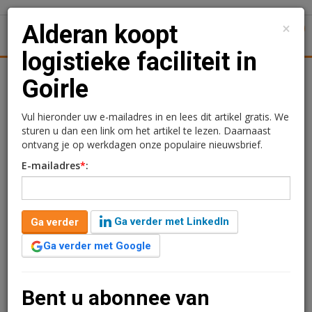
×
Alderan koopt
1
Toggl
logistieke faciliteit in
tiek
Juridisch | Fiscaal
Transacties
Werk
Specials
Goirle
Alderan koopt logistieke
Vul hieronder uw e-mailadres in en lees dit artikel gratis. We
sturen u dan een link om het artikel te lezen. Daarnaast
faciliteit in Goirle
ontvang je op werkdagen onze populaire nieuwsbrief.
E-mailadres
*
:
Redactie
13 december 2024 om 09:13
2 jaar geleden aangepast
1 minuut leestijd
Ga verder met LinkedIn
Ga verder
Alderan heeft met een sale-and-leaseback transactie
een logistieke faciliteit in Nederland gekocht. De
Ga verder met Google
transactie in Goirle werd uitgevoerd voor het SCPI
Activlmmo Fund van Alderan.
Bent u abonnee van