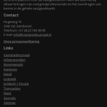
elkaar brengen van vastgoedprofessionals en het overdragen van
kennis in de gehele vastgoedmarkt.
Contact
Hogeweg 19
2042 GD Zandvoort
Telefoon: +31 (0) 23 743 49 09
E-mail:
info@vastgoedjournaal.nl
Onze privacyverklaring
Links
Vastgoedjournaal
Achtergronden
Woningmarkt
Kantoren
Retail
Logistiek
Juridisch | Fiscaal
Transacties
Werk
Specials
Sitemap