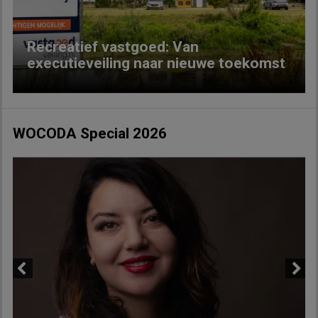
Recreatief vastgoed: Van
executieveiling naar nieuwe toekomst
WOCODA Special 2026
Previous
Next