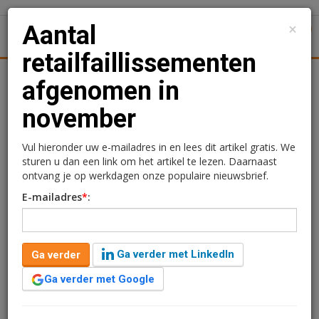
×
Aantal
1
Toggl
retailfaillissementen
Kantoren
Retail
Logistiek
Juridisch | Fiscaal
Trans
afgenomen in
november
Aantal
retailfaillissementen
Vul hieronder uw e-mailadres in en lees dit artikel gratis. We
sturen u dan een link om het artikel te lezen. Daarnaast
afgenomen in november
ontvang je op werkdagen onze populaire nieuwsbrief.
E-mailadres
*
:
Redactie
12 december 2024 om 09:56
2 jaar geleden aangepast
1 minuut leestijd
Ga verder met LinkedIn
Ga verder
In november zijn er 26 faillissementen uitgesproken in
de detailhandel. Dat zijn er tien minder dan in oktober.
Ga verder met Google
Dat blijkt uit cijfers van het CBS.