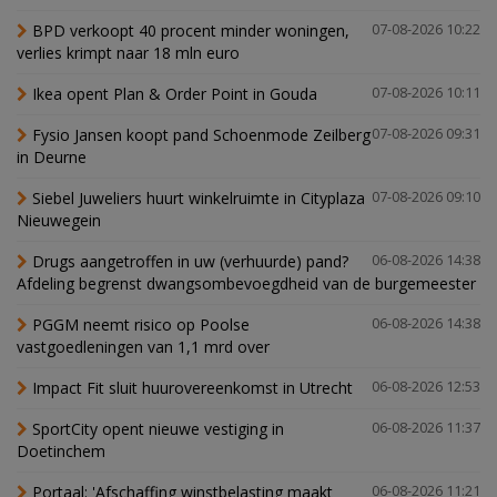
BPD verkoopt 40 procent minder woningen,
07-08-2026 10:22
verlies krimpt naar 18 mln euro
Ikea opent Plan & Order Point in Gouda
07-08-2026 10:11
Fysio Jansen koopt pand Schoenmode Zeilberg
07-08-2026 09:31
in Deurne
Siebel Juweliers huurt winkelruimte in Cityplaza
07-08-2026 09:10
Nieuwegein
Drugs aangetroffen in uw (verhuurde) pand?
06-08-2026 14:38
Afdeling begrenst dwangsombevoegdheid van de burgemeester
PGGM neemt risico op Poolse
06-08-2026 14:38
vastgoedleningen van 1,1 mrd over
Impact Fit sluit huurovereenkomst in Utrecht
06-08-2026 12:53
SportCity opent nieuwe vestiging in
06-08-2026 11:37
Doetinchem
Portaal: 'Afschaffing winstbelasting maakt
06-08-2026 11:21