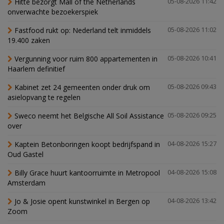
Hitte bezorgt Mall of the Netherlands
05-08-2026 11:42
onverwachte bezoekerspiek
Fastfood rukt op: Nederland telt inmiddels
05-08-2026 11:02
19.400 zaken
Vergunning voor ruim 800 appartementen in
05-08-2026 10:41
Haarlem definitief
Kabinet zet 24 gemeenten onder druk om
05-08-2026 09:43
asielopvang te regelen
Sweco neemt het Belgische All Soil Assistance
05-08-2026 09:25
over
Kaptein Betonboringen koopt bedrijfspand in
04-08-2026 15:27
Oud Gastel
Billy Grace huurt kantoorruimte in Metropool
04-08-2026 15:08
Amsterdam
Jo & Josie opent kunstwinkel in Bergen op
04-08-2026 13:42
Zoom