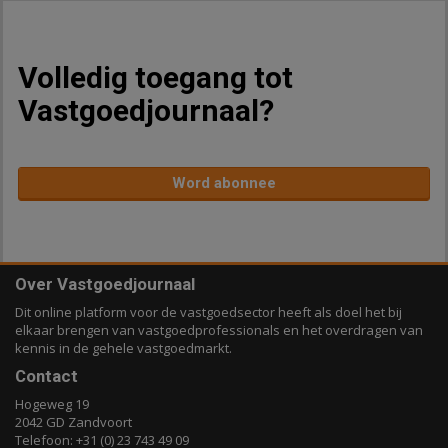
Volledig toegang tot
Vastgoedjournaal?
Word abonnee
Over Vastgoedjournaal
Dit online platform voor de vastgoedsector heeft als doel het bij
elkaar brengen van vastgoedprofessionals en het overdragen van
kennis in de gehele vastgoedmarkt.
Contact
Hogeweg 19
2042 GD Zandvoort
Telefoon: +31 (0) 23 743 49 09