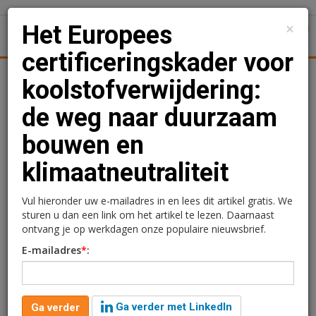
×
Het Europees
1
Toggl
certificeringskader voor
il
Logistiek
Juridisch | Fiscaal
Transacties
Werk
S
koolstofverwijdering:
de weg naar duurzaam
Het Europees
bouwen en
certificeringskader voor
klimaatneutraliteit
koolstofverwijdering: de
weg naar duurzaam
Vul hieronder uw e-mailadres in en lees dit artikel gratis. We
sturen u dan een link om het artikel te lezen. Daarnaast
bouwen en
ontvang je op werkdagen onze populaire nieuwsbrief.
E-mailadres
*
:
klimaatneutraliteit
Redactie
28 november 2024 om 16:30
Ga verder met LinkedIn
Ga verder
2 jaar geleden aangepast
5 minuten leestijd