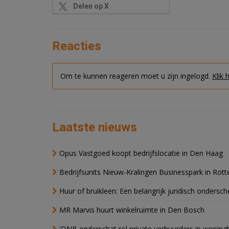
Delen op X
Reacties
Om te kunnen reageren moet u zijn ingelogd.
Klik 
Laatste nieuws
Opus Vastgoed koopt bedrijfslocatie in Den Haag
Bedrijfsunits Nieuw-Kralingen Businesspark in Rott
Huur of bruikleen: Een belangrijk juridisch ondersch
MR Marvis huurt winkelruimte in Den Bosch
'DNB onderschat rol private verhuurders in wonin