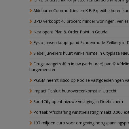
Aldebaran Commodities en K.E. Expeditie huren ka
BPD verkoopt 40 procent minder woningen, verlies
Ikea opent Plan & Order Point in Gouda
Fysio Jansen koopt pand Schoenmode Zeilberg in 
Siebel Juweliers huurt winkelruimte in Cityplaza Ni
Drugs aangetroffen in uw (verhuurde) pand? Afde
burgemeester
PGGM neemt risico op Poolse vastgoedleningen va
Impact Fit sluit huurovereenkomst in Utrecht
SportCity opent nieuwe vestiging in Doetinchem
Portaal: 'Afschaffing winstbelasting maakt 3.000 e
197 miljoen euro voor omgeving hoogspanningspr