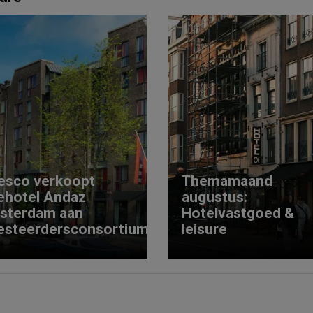
esco verkoopt
Themamaand
ehotel Andaz
augustus:
sterdam aan
Hotelvastgoed &
esteerdersconsortium
leisure