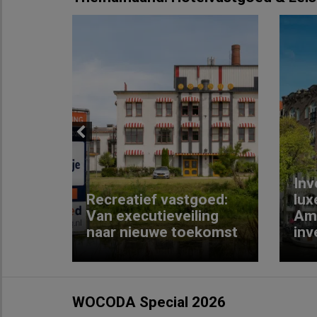
Previous
Inv
e
Recreatief vastgoed:
lux
t met
Van executieveiling
Am
naar nieuwe toekomst
inv
WOCODA Special 2026