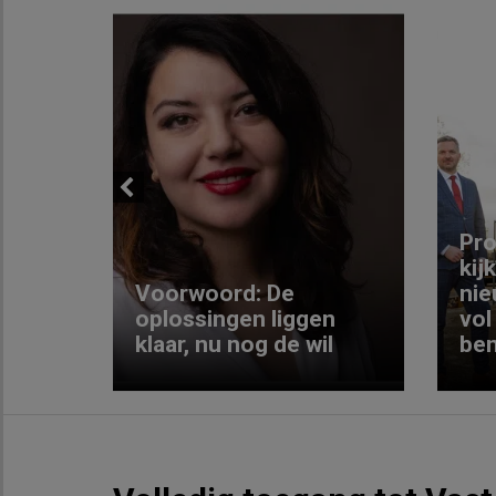
Previous
ng:
Pro
kij
Voorwoord: De
nie
ke
oplossingen liggen
vol
klaar, nu nog de wil
ben