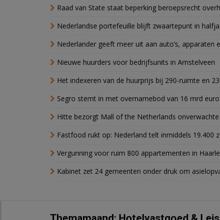
Raad van State staat beperking beroepsrecht over
Nederlandse portefeuille blijft zwaartepunt in halfja
Nederlander geeft meer uit aan auto’s, apparaten 
Nieuwe huurders voor bedrijfsunits in Amstelveen
Het indexeren van de huurprijs bij 290-ruimte en 2
Segro stemt in met overnamebod van 16 mrd euro
Hitte bezorgt Mall of the Netherlands onverwacht
Fastfood rukt op: Nederland telt inmiddels 19.400 
Vergunning voor ruim 800 appartementen in Haarlem
Kabinet zet 24 gemeenten onder druk om asielopva
Themamaand: Hotelvastgoed & Leis