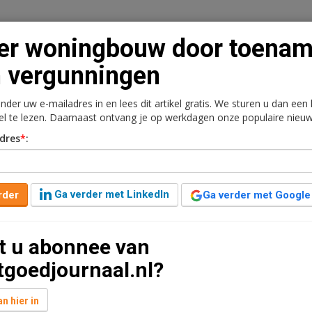
er woningbouw door toena
 vergunningen
onder uw e-mailadres in en lees dit artikel gratis. We sturen u dan een
n
Vacaturebank
Contact
Abonnementen
kel te lezen. Daarnaast ontvang je op werkdagen onze populaire nieuw
dres
*
:
rkt
Kantoren
Retail
Logistiek
Juridisch | Fiscaa
or toename van
Ga verder met LinkedIn
rder
Ga verder met Google
t u abonnee van
2 jaar geleden aangepast
2 minuten leestijd
tgoedjournaal.nl?
groeien. De werkvoorraad steeg met 0,3 maand naar
s van het Economisch Instituut voor de Bouw (EIB). De
n hier in