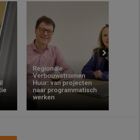
Next
Regionale
Verbouwstromen
‘We w
l
Huur: van projecten
koop
ie
naar programmatisch
gewo
werken
krijg