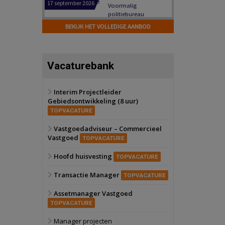
Hilversum
Bekijk
17 september 2026
BEKIJK HET VOLLEDIGE AANBOD
Voormalig
politiebureau
Zaandam
Bekijk
Vacaturebank
8 september 2026
Zorgcomplex
Interim Projectleider
Gebiedsontwikkeling (8 uur)
Zwanenburg
Bekijk
TOPVACATURE
6 oktober 2026
Transformatieobject
Vastgoedadviseur – Commercieel
Vastgoed
TOPVACATURE
Schiedam
Bekijk
Hoofd huisvesting
TOPVACATURE
22 september 2026
Attractiepark
Transactie Manager
TOPVACATURE
Assetmanager Vastgoed
Oranje
Bekijk
TOPVACATURE
28 september 2026
Grootschalig
Manager projecten
bedrijventerrein