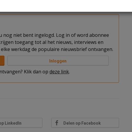
en zoals kantoren en bedrijfsgebouwen, kende juist
t u nog niet bent ingelogd. Log in of word abonnee
rijgen toegang tot al het nieuws, interviews en
elke werkdag de populaire nieuwsbrief ontvangen.
Inloggen
 ontvangen? Klik dan op
deze link
.
op LinkedIn
Delen op Facebook