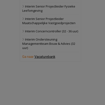
Interim Senior Projectleider Fysieke
Schuinesloot
Bekijk
Leefomgeving
27 augustus 2026
Binnenvaartschip
Interim Senior Projectleider
Maatschappelijke Vastgoedprojecten
Panheel
Bekijk
Interim Concerncontroller (32 - 36 uur)
17 september 2026
Voormalig
Interim Ondersteuning
politiebureau
Managementteam Bouw & Advies (32
uur)
Dordrecht
Bekijk
17 september 2026
Ga naar
Vacaturebank
Voormalig
politiebureau
Hilversum
Bekijk
17 september 2026
Voormalig
politiebureau
Zaandam
Bekijk
8 september 2026
Zorgcomplex