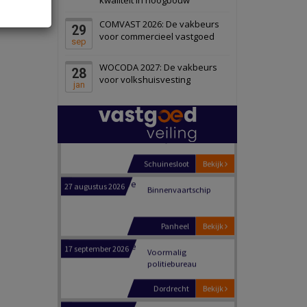
Schiedam
Bekijk
COMVAST 2026: De vakbeurs
29
22 september 2026
Attractiepark
voor commercieel vastgoed
sep
WOCODA 2027: De vakbeurs
28
Oranje
Bekijk
voor volkshuisvesting
jan
28 september 2026
Grootschalig
bedrijventerrein
Schuinesloot
Bekijk
27 augustus 2026
Binnenvaartschip
Panheel
Bekijk
17 september 2026
Voormalig
politiebureau
Dordrecht
Bekijk
17 september 2026
Voormalig
politiebureau