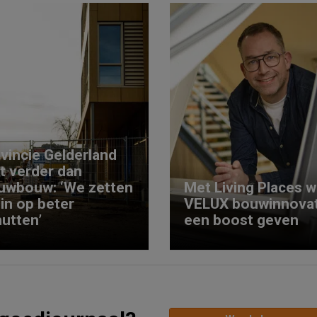
vincie Gelderland
kt verder dan
uwbouw: ‘We zetten
Met Living Places wi
 in op beter
VELUX bouwinnovat
utten’
een boost geven