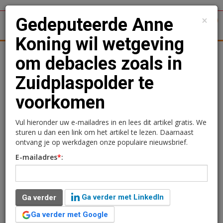
×
Gedeputeerde Anne
1
Toggl
Koning wil wetgeving
tergronden
Woningmarkt
Kantoren
Retail
Logistiek
om debacles zoals in
Zuidplaspolder te
Gedeputeerde Anne
voorkomen
Koning wil wetgeving om
debacles zoals in
Vul hieronder uw e-mailadres in en lees dit artikel gratis. We
sturen u dan een link om het artikel te lezen. Daarnaast
Zuidplaspolder te
ontvang je op werkdagen onze populaire nieuwsbrief.
E-mailadres
*
:
voorkomen
Ga verder met LinkedIn
Ga verder
Ga verder met Google