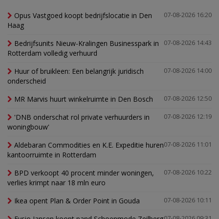
Opus Vastgoed koopt bedrijfslocatie in Den
07-08-2026 16:20
Haag
Bedrijfsunits Nieuw-Kralingen Businesspark in
07-08-2026 14:43
Rotterdam volledig verhuurd
Huur of bruikleen: Een belangrijk juridisch
07-08-2026 14:00
onderscheid
MR Marvis huurt winkelruimte in Den Bosch
07-08-2026 12:50
'DNB onderschat rol private verhuurders in
07-08-2026 12:19
woningbouw'
Aldebaran Commodities en K.E. Expeditie huren
07-08-2026 11:01
kantoorruimte in Rotterdam
BPD verkoopt 40 procent minder woningen,
07-08-2026 10:22
verlies krimpt naar 18 mln euro
Ikea opent Plan & Order Point in Gouda
07-08-2026 10:11
Fysio Jansen koopt pand Schoenmode Zeilberg
07-08-2026 09:31