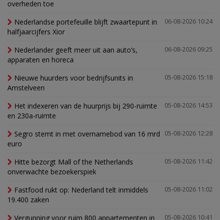
overheden toe
Nederlandse portefeuille blijft zwaartepunt in
06-08-2026 10:24
halfjaarcijfers Xior
Nederlander geeft meer uit aan auto’s,
06-08-2026 09:25
apparaten en horeca
Nieuwe huurders voor bedrijfsunits in
05-08-2026 15:18
Amstelveen
Het indexeren van de huurprijs bij 290-ruimte
05-08-2026 14:53
en 230a-ruimte
Segro stemt in met overnamebod van 16 mrd
05-08-2026 12:28
euro
Hitte bezorgt Mall of the Netherlands
05-08-2026 11:42
onverwachte bezoekerspiek
Fastfood rukt op: Nederland telt inmiddels
05-08-2026 11:02
19.400 zaken
Vergunning voor ruim 800 appartementen in
05-08-2026 10:41