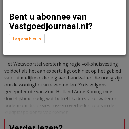
Bent u abonnee van
Vastgoedjournaal.nl?
Log dan hier in
Ariana Manduzai
27 september 2024 om 14:07
2 jaar geleden aangepast
3 minuten leestijd
Het Wetsvoorstel versterking regie volkshuisvesting
voldoet als het aan experts ligt ook niet op het gebied
van ruimtelijke ordening aan handvatten die nodig zijn
om de woningbouw te versnellen. Zo is volgens
gedeputeerde van Zuid-Holland Anne Koning meer
duidelijkheid nodig wat betreft kaders voor water en
bodem om discussies tussen overheden zoals in de
Zuidplaspolder te voorkomen.
Verder lezen?