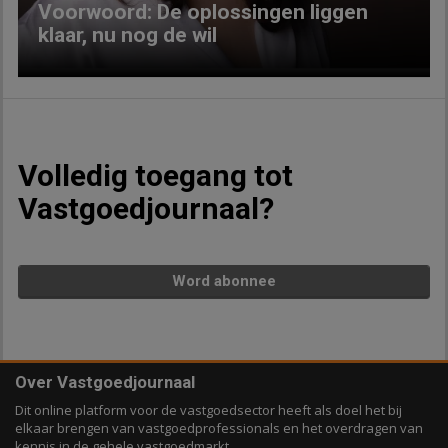
Voorwoord: De oplossingen liggen
klaar, nu nog de wil
Volledig toegang tot
Vastgoedjournaal?
Word abonnee
Over Vastgoedjournaal
Dit online platform voor de vastgoedsector heeft als doel het bij
elkaar brengen van vastgoedprofessionals en het overdragen van
kennis in de gehele vastgoedmarkt.