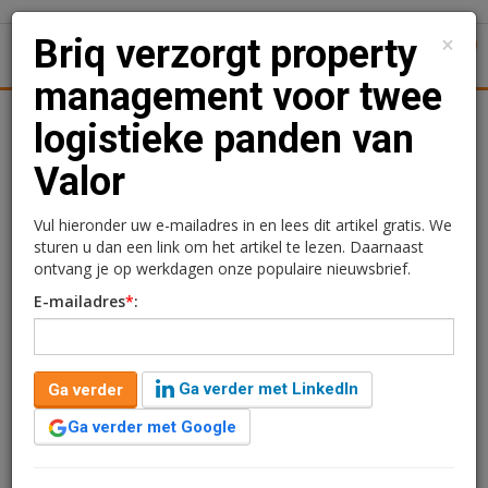
×
Briq verzorgt property
1
Toggl
management voor twee
Achtergronden
Woningmarkt
Kantore
Nieuws
Uitgelicht
logistieke panden van
Valor
Briq verzorgt property
management voor twee
Vul hieronder uw e-mailadres in en lees dit artikel gratis. We
sturen u dan een link om het artikel te lezen. Daarnaast
logistieke panden van
ontvang je op werkdagen onze populaire nieuwsbrief.
E-mailadres
*
:
Valor
Redactie
23 september 2024 om 15:08
Ga verder met LinkedIn
Ga verder
2 jaar geleden aangepast
1 minuut leestijd
Ga verder met Google
Briq Asset Management is aangesteld om het property
management te verzorgen van twee logistieke