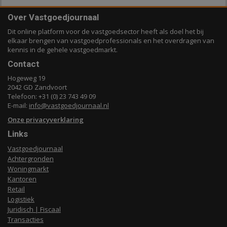
Over Vastgoedjournaal
Dit online platform voor de vastgoedsector heeft als doel het bij
elkaar brengen van vastgoedprofessionals en het overdragen van
kennis in de gehele vastgoedmarkt.
Contact
Hogeweg 19
2042 GD Zandvoort
Telefoon: +31 (0) 23 743 49 09
E-mail:
info@vastgoedjournaal.nl
Onze privacyverklaring
Links
Vastgoedjournaal
Achtergronden
Woningmarkt
Kantoren
Retail
Logistiek
Juridisch | Fiscaal
Transacties