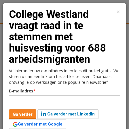
×
College Westland
1
Toggl
vraagt raad in te
Achtergronden
Woningmarkt
Kantore
Nieuws
Uitgelicht
stemmen met
huisvesting voor 688
College Westland vraagt
arbeidsmigranten
raad in te stemmen met
huisvesting voor 688
Vul hieronder uw e-mailadres in en lees dit artikel gratis. We
sturen u dan een link om het artikel te lezen. Daarnaast
arbeidsmigranten
ontvang je op werkdagen onze populaire nieuwsbrief.
E-mailadres
*
:
Redactie
5 september 2024 om 11:26
2 jaar geleden aangepast
2 minuten leestijd
Ga verder met LinkedIn
Ga verder
Bij de gemeenteraad van Westland liggen twee
omgevingsvergunningen met betrekking tot het
Ga verder met Google