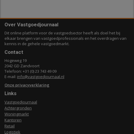
Over Vastgoedjournaal
Dit online platform voor de vastgoedsector heeft als doel het bij
elkaar brengen van vastgoedprofessionals en het overdragen van
kennis in de gehele vastgoedmarkt.
Contact
Hogeweg 19
2042 GD Zandvoort
Telefoon: +31 (0) 23 743 49 09
E-mail:
info@vastgoedjournaal.nl
Onze privacyverklaring
Links
Vastgoedjournaal
Achtergronden
Woningmarkt
Kantoren
Retail
Logistiek