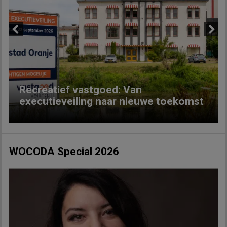
Previous
Next
Recreatief vastgoed: Van
executieveiling naar nieuwe toekomst
WOCODA Special 2026