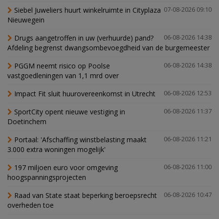
Siebel Juweliers huurt winkelruimte in Cityplaza
07-08-2026 09:10
Nieuwegein
Drugs aangetroffen in uw (verhuurde) pand?
06-08-2026 14:38
Afdeling begrenst dwangsombevoegdheid van de burgemeester
PGGM neemt risico op Poolse
06-08-2026 14:38
vastgoedleningen van 1,1 mrd over
Impact Fit sluit huurovereenkomst in Utrecht
06-08-2026 12:53
SportCity opent nieuwe vestiging in
06-08-2026 11:37
Doetinchem
Portaal: 'Afschaffing winstbelasting maakt
06-08-2026 11:21
3.000 extra woningen mogelijk'
197 miljoen euro voor omgeving
06-08-2026 11:00
hoogspanningsprojecten
Raad van State staat beperking beroepsrecht
06-08-2026 10:47
overheden toe