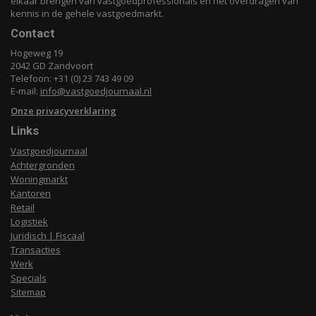
elkaar brengen van vastgoedprofessionals en het overdragen van
kennis in de gehele vastgoedmarkt.
Contact
Hogeweg 19
2042 GD Zandvoort
Telefoon: +31 (0) 23 743 49 09
E-mail:
info@vastgoedjournaal.nl
Onze privacyverklaring
Links
Vastgoedjournaal
Achtergronden
Woningmarkt
Kantoren
Retail
Logistiek
Juridisch | Fiscaal
Transacties
Werk
Specials
Sitemap