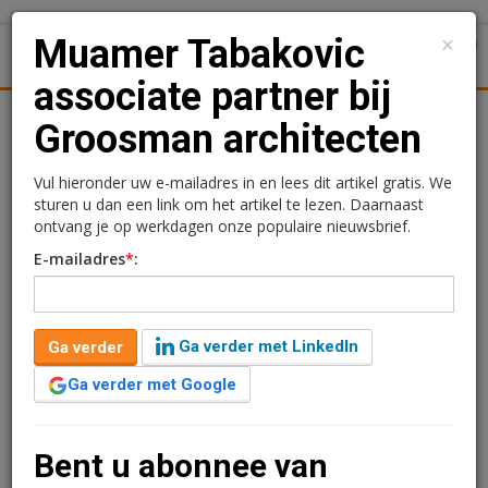
×
Muamer Tabakovic
1
Toggl
associate partner bij
Achtergronden
Woningmarkt
Kantore
Nieuws
Uitgelicht
Groosman architecten
Muamer Tabakovic
Vul hieronder uw e-mailadres in en lees dit artikel gratis. We
sturen u dan een link om het artikel te lezen. Daarnaast
associate partner bij
ontvang je op werkdagen onze populaire nieuwsbrief.
E-mailadres
*
:
Groosman architecten
Redactie
4 september 2024 om 11:51
Ga verder met LinkedIn
Ga verder
2 jaar geleden aangepast
1 minuut leestijd
Ga verder met Google
Muamer Tabakovic is per 1 september associate
partner bij Groosman architecten. Hier gaat hij de
creatieve koers binnen de architectuur verder
Bent u abonnee van
ontwikkelen.