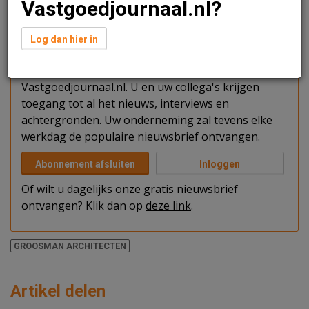
Vastgoedjournaal.nl?
Verder lezen?
Log dan hier in
U kunt het artikel niet volledig lezen omdat u nog
niet bent ingelogd. Log in of word abonnee van
Vastgoedjournaal.nl. U en uw collega's krijgen
toegang tot al het nieuws, interviews en
achtergronden. Uw onderneming zal tevens elke
werkdag de populaire nieuwsbrief ontvangen.
Abonnement afsluiten
Inloggen
Of wilt u dagelijks onze gratis nieuwsbrief
ontvangen? Klik dan op
deze link
.
GROOSMAN ARCHITECTEN
Artikel delen