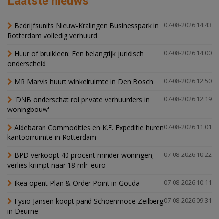
Laatste nieuws
Bedrijfsunits Nieuw-Kralingen Businesspark in
07-08-2026 14:43
Rotterdam volledig verhuurd
Huur of bruikleen: Een belangrijk juridisch
07-08-2026 14:00
onderscheid
MR Marvis huurt winkelruimte in Den Bosch
07-08-2026 12:50
'DNB onderschat rol private verhuurders in
07-08-2026 12:19
woningbouw'
Aldebaran Commodities en K.E. Expeditie huren
07-08-2026 11:01
kantoorruimte in Rotterdam
BPD verkoopt 40 procent minder woningen,
07-08-2026 10:22
verlies krimpt naar 18 mln euro
Ikea opent Plan & Order Point in Gouda
07-08-2026 10:11
Fysio Jansen koopt pand Schoenmode Zeilberg
07-08-2026 09:31
in Deurne