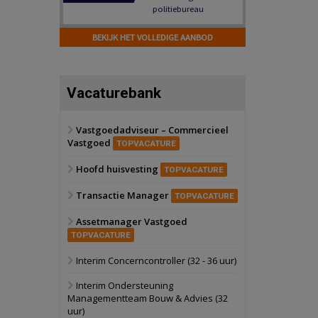
Hilversum
Bekijk
17 september 2026
BEKIJK HET VOLLEDIGE AANBOD
Voormalig
politiebureau
Zaandam
Bekijk
Vacaturebank
8 september 2026
Zorgcomplex
Vastgoedadviseur – Commercieel
Vastgoed
Zwanenburg
Bekijk
TOPVACATURE
6 oktober 2026
Hoofd huisvesting
Transformatieobject
TOPVACATURE
Transactie Manager
TOPVACATURE
Schiedam
Bekijk
Assetmanager Vastgoed
22 september 2026
Attractiepark
TOPVACATURE
Interim Concerncontroller (32 - 36 uur)
Oranje
Bekijk
Interim Ondersteuning
28 september 2026
Managementteam Bouw & Advies (32
Grootschalig
uur)
bedrijventerrein