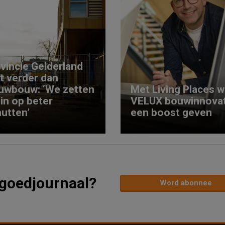
vincie Gelderland
kt verder dan
uwbouw: ‘We zetten
Met Living Places wi
 in op beter
VELUX bouwinnovat
utten’
een boost geven
tgoedjournaal?
Word abonnee