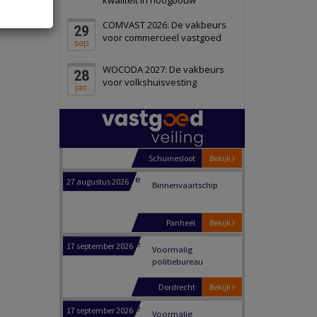
Schiedam
Bekijk
COMVAST 2026: De vakbeurs
29
22 september 2026
Attractiepark
voor commercieel vastgoed
sep
WOCODA 2027: De vakbeurs
28
Oranje
Bekijk
voor volkshuisvesting
jan
28 september 2026
Grootschalig
bedrijventerrein
Schuinesloot
Bekijk
27 augustus 2026
Binnenvaartschip
Panheel
Bekijk
17 september 2026
Voormalig
politiebureau
Dordrecht
Bekijk
17 september 2026
Voormalig
politiebureau