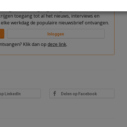
t u nog niet bent ingelogd. Log in of word abonnee
rijgen toegang tot al het nieuws, interviews en
elke werkdag de populaire nieuwsbrief ontvangen.
Inloggen
 ontvangen? Klik dan op
deze link
.
op LinkedIn
Delen op Facebook