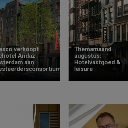
esco verkoopt
Themamaand
ehotel Andaz
augustus:
sterdam aan
Hotelvastgoed &
esteerdersconsortium
leisure