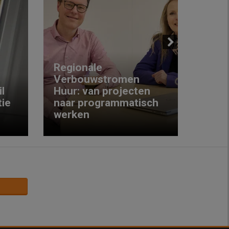
Next
Regionale
Verbouwstromen
‘We w
l
Huur: van projecten
koop
ie
naar programmatisch
gewo
werken
krijg