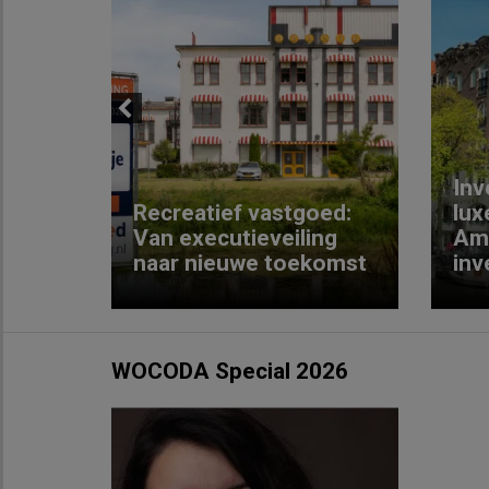
Previous
Inv
e
Recreatief vastgoed:
lux
t met
Van executieveiling
Am
naar nieuwe toekomst
inv
WOCODA Special 2026