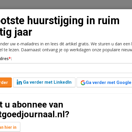
otste huurstijging in ruim
tig jaar
onder uw e-mailadres in en lees dit artikel gratis. We sturen u dan een
n
Vacaturebank
Contact
Abonnementen
kel te lezen. Daarnaast ontvang je op werkdagen onze populaire nieuw
dres
*
:
rkt
Kantoren
Retail
Logistiek
Juridisch | Fiscaa
in ruim dertig jaar
Ga verder met LinkedIn
rder
Ga verder met Google
2 jaar geleden aangepast
2 minuten leestijd
t u abonnee van
4 procent hoger dan in juli 2023. Dit is de grootste
tgoedjournaal.nl?
etzelfde percentage stegen.
n hier in