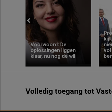
Previous
ng:
Pro
kij
Voorwoord: De
nie
ke
oplossingen liggen
vol
klaar, nu nog de wil
ben
Volledig toegang tot Vas