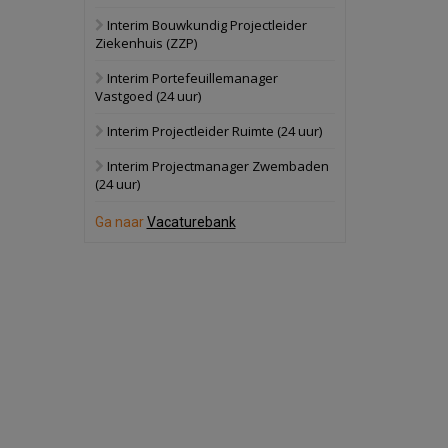
Interim Bouwkundig Projectleider
Schuinesloot
Bekijk
Ziekenhuis (ZZP)
27 augustus 2026
Binnenvaartschip
Interim Portefeuillemanager
Vastgoed (24 uur)
Panheel
Bekijk
Interim Projectleider Ruimte (24 uur)
17 september 2026
Voormalig
Interim Projectmanager Zwembaden
politiebureau
(24 uur)
Dordrecht
Bekijk
Ga naar
Vacaturebank
17 september 2026
Voormalig
politiebureau
Hilversum
Bekijk
17 september 2026
Voormalig
politiebureau
Zaandam
Bekijk
8 september 2026
Zorgcomplex