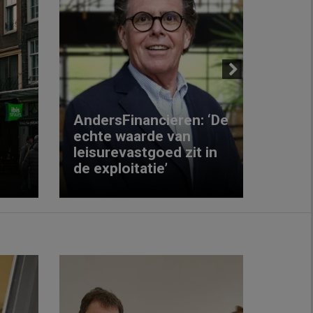
Next
AndersFinancieren: ‘De
echte waarde van
Elke
leisurevastgoed zit in
hote
de exploitatie’
inzic