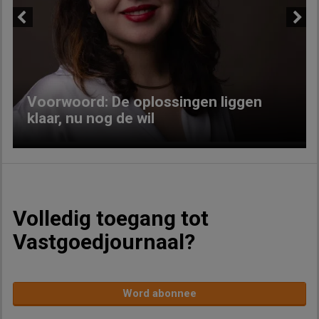
Previous
Next
Voorwoord: De oplossingen liggen
klaar, nu nog de wil
Volledig toegang tot
Vastgoedjournaal?
Word abonnee