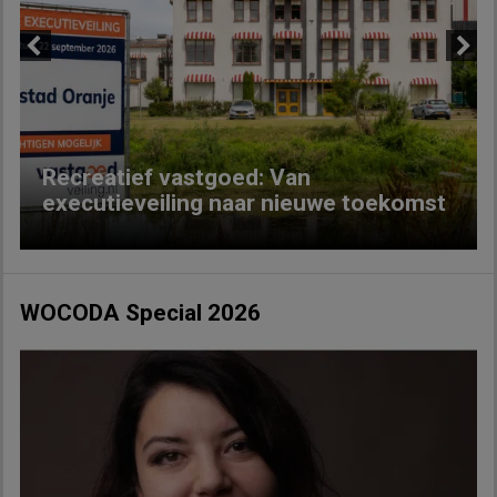
Previous
Next
Recreatief vastgoed: Van
executieveiling naar nieuwe toekomst
WOCODA Special 2026