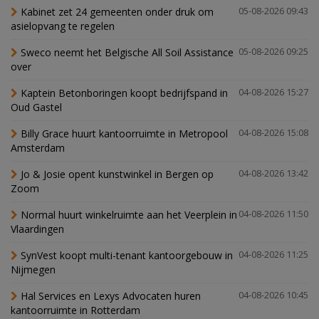
Kabinet zet 24 gemeenten onder druk om
05-08-2026 09:43
asielopvang te regelen
Sweco neemt het Belgische All Soil Assistance
05-08-2026 09:25
over
Kaptein Betonboringen koopt bedrijfspand in
04-08-2026 15:27
Oud Gastel
Billy Grace huurt kantoorruimte in Metropool
04-08-2026 15:08
Amsterdam
Jo & Josie opent kunstwinkel in Bergen op
04-08-2026 13:42
Zoom
Normal huurt winkelruimte aan het Veerplein in
04-08-2026 11:50
Vlaardingen
SynVest koopt multi-tenant kantoorgebouw in
04-08-2026 11:25
Nijmegen
Hal Services en Lexys Advocaten huren
04-08-2026 10:45
kantoorruimte in Rotterdam