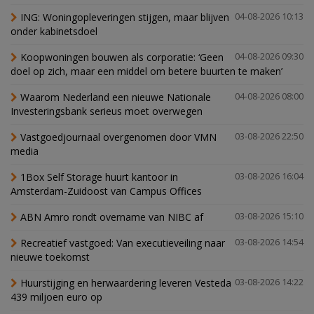
ING: Woningopleveringen stijgen, maar blijven
04-08-2026 10:13
onder kabinetsdoel
Koopwoningen bouwen als corporatie: ‘Geen
04-08-2026 09:30
doel op zich, maar een middel om betere buurten te maken’
Waarom Nederland een nieuwe Nationale
04-08-2026 08:00
Investeringsbank serieus moet overwegen
Vastgoedjournaal overgenomen door VMN
03-08-2026 22:50
media
1Box Self Storage huurt kantoor in
03-08-2026 16:04
Amsterdam-Zuidoost van Campus Offices
ABN Amro rondt overname van NIBC af
03-08-2026 15:10
Recreatief vastgoed: Van executieveiling naar
03-08-2026 14:54
nieuwe toekomst
Huurstijging en herwaardering leveren Vesteda
03-08-2026 14:22
439 miljoen euro op