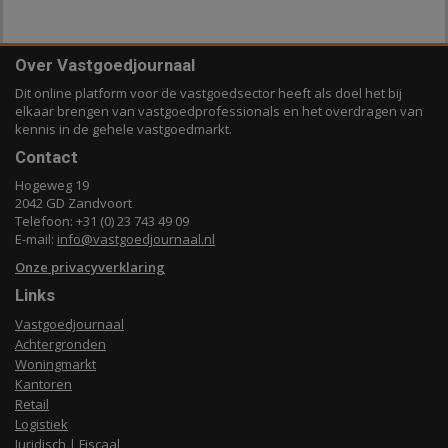
Over Vastgoedjournaal
Dit online platform voor de vastgoedsector heeft als doel het bij
elkaar brengen van vastgoedprofessionals en het overdragen van
kennis in de gehele vastgoedmarkt.
Contact
Hogeweg 19
2042 GD Zandvoort
Telefoon: +31 (0) 23 743 49 09
E-mail:
info@vastgoedjournaal.nl
Onze privacyverklaring
Links
Vastgoedjournaal
Achtergronden
Woningmarkt
Kantoren
Retail
Logistiek
Juridisch | Fiscaal