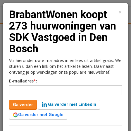
×
BrabantWonen koopt
1
Toggl
273 huurwoningen van
Achtergronden
Woningmarkt
Kantore
Nieuws
Uitgelicht
SDK Vastgoed in Den
Bosch
BrabantWonen koopt 273
huurwoningen van SDK
Vul hieronder uw e-mailadres in en lees dit artikel gratis. We
sturen u dan een link om het artikel te lezen. Daarnaast
Vastgoed in Den Bosch
ontvang je op werkdagen onze populaire nieuwsbrief.
E-mailadres
*
:
Redactie
29 augustus 2024 om 09:13
2 jaar geleden aangepast
1 minuut leestijd
Ga verder met LinkedIn
Ga verder
Woningcorporatie BrabantWonen heeft drie
woongebouwen De Leeuw, Dony en Van Eyk van SDK
Ga verder met Google
Vastgoed aangekocht. Met deze aankoop worden 273
betaalbare huurappartementen toegevoegd aan de