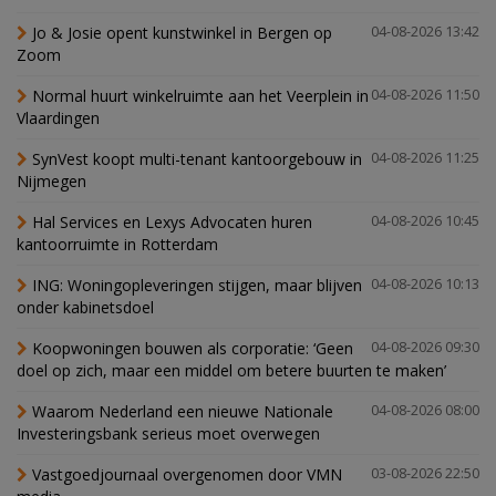
Jo & Josie opent kunstwinkel in Bergen op
04-08-2026 13:42
Zoom
Normal huurt winkelruimte aan het Veerplein in
04-08-2026 11:50
Vlaardingen
SynVest koopt multi-tenant kantoorgebouw in
04-08-2026 11:25
Nijmegen
Hal Services en Lexys Advocaten huren
04-08-2026 10:45
kantoorruimte in Rotterdam
ING: Woningopleveringen stijgen, maar blijven
04-08-2026 10:13
onder kabinetsdoel
Koopwoningen bouwen als corporatie: ‘Geen
04-08-2026 09:30
doel op zich, maar een middel om betere buurten te maken’
Waarom Nederland een nieuwe Nationale
04-08-2026 08:00
Investeringsbank serieus moet overwegen
Vastgoedjournaal overgenomen door VMN
03-08-2026 22:50