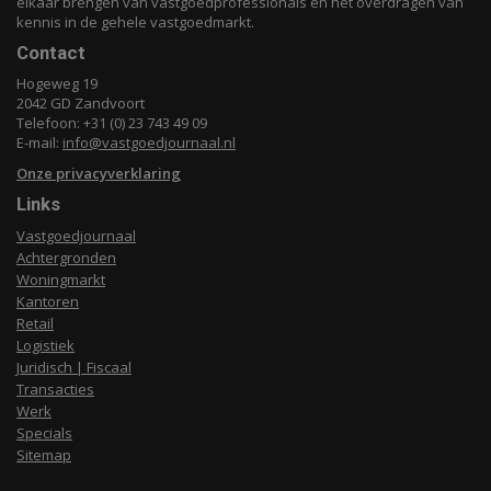
elkaar brengen van vastgoedprofessionals en het overdragen van
kennis in de gehele vastgoedmarkt.
Contact
Hogeweg 19
2042 GD Zandvoort
Telefoon: +31 (0) 23 743 49 09
E-mail:
info@vastgoedjournaal.nl
Onze privacyverklaring
Links
Vastgoedjournaal
Achtergronden
Woningmarkt
Kantoren
Retail
Logistiek
Juridisch | Fiscaal
Transacties
Werk
Specials
Sitemap