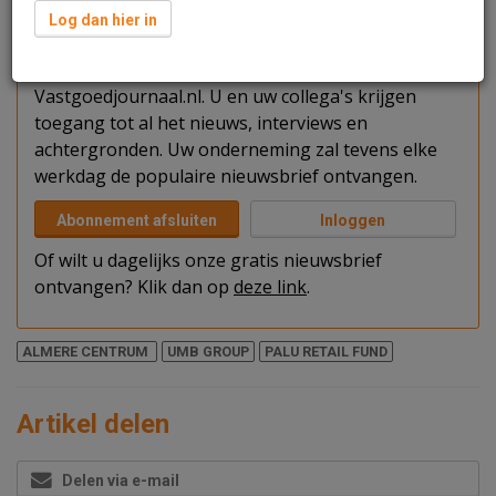
Verder lezen?
Log dan hier in
U kunt het artikel niet volledig lezen omdat u nog
niet bent ingelogd. Log in of word abonnee van
Vastgoedjournaal.nl. U en uw collega's krijgen
toegang tot al het nieuws, interviews en
achtergronden. Uw onderneming zal tevens elke
werkdag de populaire nieuwsbrief ontvangen.
Abonnement afsluiten
Inloggen
Of wilt u dagelijks onze gratis nieuwsbrief
ontvangen? Klik dan op
deze link
.
ALMERE CENTRUM
UMB GROUP
PALU RETAIL FUND
Artikel delen
Delen via e-mail