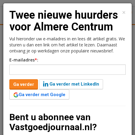
×
Twee nieuwe huurders
1
Toggl
voor Almere Centrum
tiek
Juridisch | Fiscaal
Transacties
Werk
Specials
Vul hieronder uw e-mailadres in en lees dit artikel gratis. We
sturen u dan een link om het artikel te lezen. Daarnaast
Twee nieuwe huurders
ontvang je op werkdagen onze populaire nieuwsbrief.
E-mailadres
*
:
voor Almere Centrum
Redactie
16 augustus 2024 om 15:01
Ga verder met LinkedIn
Ga verder
2 jaar geleden aangepast
1 minuut leestijd
Ga verder met Google
Twee horecagelegenheden hebben een
huurovereenkomst getekend in Almere Centrum.
Daarnaast heeft een bestaande huurder de ruimte
Bent u abonnee van
uitgebreid.
Vastgoedjournaal.nl?