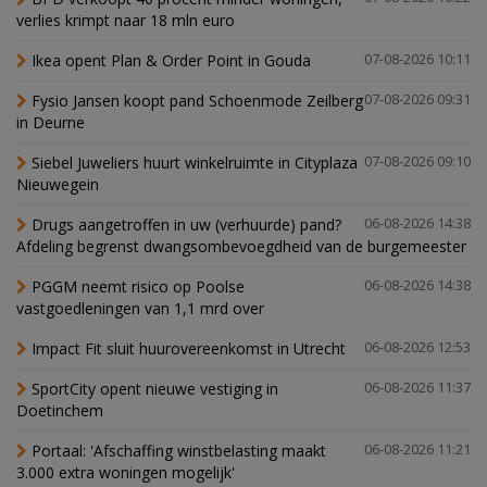
verlies krimpt naar 18 mln euro
Ikea opent Plan & Order Point in Gouda
07-08-2026 10:11
Fysio Jansen koopt pand Schoenmode Zeilberg
07-08-2026 09:31
in Deurne
Siebel Juweliers huurt winkelruimte in Cityplaza
07-08-2026 09:10
Nieuwegein
Drugs aangetroffen in uw (verhuurde) pand?
06-08-2026 14:38
Afdeling begrenst dwangsombevoegdheid van de burgemeester
PGGM neemt risico op Poolse
06-08-2026 14:38
vastgoedleningen van 1,1 mrd over
Impact Fit sluit huurovereenkomst in Utrecht
06-08-2026 12:53
SportCity opent nieuwe vestiging in
06-08-2026 11:37
Doetinchem
Portaal: 'Afschaffing winstbelasting maakt
06-08-2026 11:21
3.000 extra woningen mogelijk'