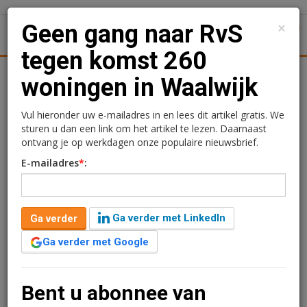
×
Geen gang naar RvS
1
Toggl
tegen komst 260
Logistiek
Juridisch | Fiscaal
Transacties
Werk
Spe
woningen in Waalwijk
Geen gang naar RvS
Vul hieronder uw e-mailadres in en lees dit artikel gratis. We
sturen u dan een link om het artikel te lezen. Daarnaast
tegen komst 260
ontvang je op werkdagen onze populaire nieuwsbrief.
E-mailadres
*
:
woningen in Waalwijk
Redactie
15 augustus 2024 om 14:40
Ga verder met LinkedIn
Ga verder
2 jaar geleden aangepast
1 minuut leestijd
Ga verder met Google
Het bestemmingsplan Kasteellaan-ETZ in Waalwijk is
definitief geworden nu er geen beroep is ingesteld bij
de Raad van State tegen het plan. Er ligt nu een
Bent u abonnee van
onherroepelijk bestemmingsplan wat op de huidige