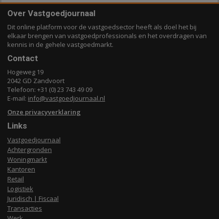
Over Vastgoedjournaal
Dit online platform voor de vastgoedsector heeft als doel het bij
elkaar brengen van vastgoedprofessionals en het overdragen van
kennis in de gehele vastgoedmarkt.
Contact
Hogeweg 19
2042 GD Zandvoort
Telefoon: +31 (0) 23 743 49 09
E-mail:
info@vastgoedjournaal.nl
Onze privacyverklaring
Links
Vastgoedjournaal
Achtergronden
Woningmarkt
Kantoren
Retail
Logistiek
Juridisch | Fiscaal
Transacties
Werk