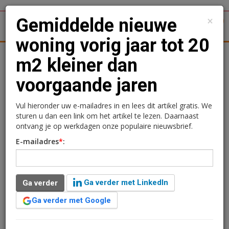
×
Gemiddelde nieuwe
1
Toggl
woning vorig jaar tot 20
tergronden
Woningmarkt
Kantoren
Retail
Logistiek
m2 kleiner dan
voorgaande jaren
Gemiddelde nieuwe
woning vorig jaar tot 20
Vul hieronder uw e-mailadres in en lees dit artikel gratis. We
sturen u dan een link om het artikel te lezen. Daarnaast
m2 kleiner dan
ontvang je op werkdagen onze populaire nieuwsbrief.
E-mailadres
*
:
voorgaande jaren
Redactie
14 augustus 2024 om 13:23
Ga verder met LinkedIn
Ga verder
2 jaar geleden aangepast
2 minuten leestijd
Ga verder met Google
Een gemiddelde nieuwbouwwoning was in 2023
ongeveer 15 tot 20 m2 kleiner dan in voorgaande jaren.