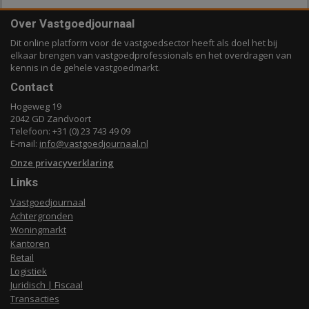
Over Vastgoedjournaal
Dit online platform voor de vastgoedsector heeft als doel het bij
elkaar brengen van vastgoedprofessionals en het overdragen van
kennis in de gehele vastgoedmarkt.
Contact
Hogeweg 19
2042 GD Zandvoort
Telefoon: +31 (0) 23 743 49 09
E-mail:
info@vastgoedjournaal.nl
Onze privacyverklaring
Links
Vastgoedjournaal
Achtergronden
Woningmarkt
Kantoren
Retail
Logistiek
Juridisch | Fiscaal
Transacties