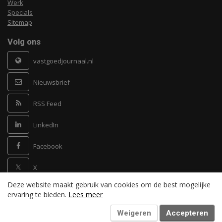
Werk
Specials
Sitemap
Volg ons
vastgoedjournaal.nl
Nieuwsbrief
RSS Feed
LinkedIn
Facebook
X
Deze website maakt gebruik van cookies om de best mogelijke
Powered by
ervaring te bieden.
Lees meer
Weigeren
Accepteren