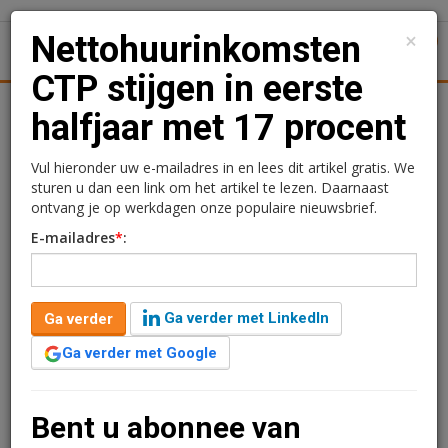
×
Nettohuurinkomsten
1
Toggl
CTP stijgen in eerste
n
Retail
Logistiek
Juridisch | Fiscaal
Transacties
halfjaar met 17 procent
Nettohuurinkomsten CTP
Vul hieronder uw e-mailadres in en lees dit artikel gratis. We
sturen u dan een link om het artikel te lezen. Daarnaast
stijgen in eerste halfjaar
ontvang je op werkdagen onze populaire nieuwsbrief.
E-mailadres
*
:
met 17 procent
Redactie
9 augustus 2024 om 17:37
Ga verder met LinkedIn
Ga verder
2 jaar geleden aangepast
2 minuten leestijd
Ga verder met Google
Bij logistiek vastgoedontwikkelaar CTP stegen in het
eerste halfjaar van 2024 de nettohuurinkomsten op
jaarbasis met 17 procent naar 313,8 miljoen euro. De
Bent u abonnee van
huurgroei is voornamelijk het gevolg van indexatie en