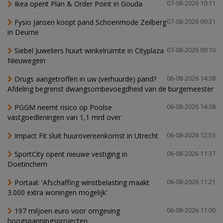
Ikea opent Plan & Order Point in Gouda
07-08-2026 10:11
Fysio Jansen koopt pand Schoenmode Zeilberg
07-08-2026 09:31
in Deurne
Siebel Juweliers huurt winkelruimte in Cityplaza
07-08-2026 09:10
Nieuwegein
Drugs aangetroffen in uw (verhuurde) pand?
06-08-2026 14:38
Afdeling begrenst dwangsombevoegdheid van de burgemeester
PGGM neemt risico op Poolse
06-08-2026 14:38
vastgoedleningen van 1,1 mrd over
Impact Fit sluit huurovereenkomst in Utrecht
06-08-2026 12:53
SportCity opent nieuwe vestiging in
06-08-2026 11:37
Doetinchem
Portaal: 'Afschaffing winstbelasting maakt
06-08-2026 11:21
3.000 extra woningen mogelijk'
197 miljoen euro voor omgeving
06-08-2026 11:00
hoogspanningsprojecten