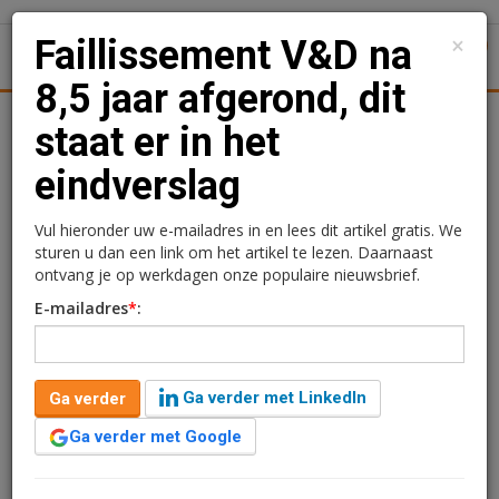
×
Faillissement V&D na
1
Toggl
8,5 jaar afgerond, dit
Kantoren
Retail
Logistiek
Juridisch | Fiscaal
Transa
staat er in het
eindverslag
Faillissement V&D na 8,5
jaar afgerond, dit staat er
Vul hieronder uw e-mailadres in en lees dit artikel gratis. We
sturen u dan een link om het artikel te lezen. Daarnaast
in het eindverslag
ontvang je op werkdagen onze populaire nieuwsbrief.
E-mailadres
*
:
Redactie
9 augustus 2024 om 16:07
2 jaar geleden aangepast
3 minuten leestijd
Ga verder met LinkedIn
Ga verder
Het faillissement van warenhuisketen V&D is na 8,5 jaar
afgerond. De curatoren hebben hun negentiende en
Ga verder met Google
laatste verslag gepubliceerd. De uiteindelijke schuld van
de V&D is zo'n 180 miljoen euro.