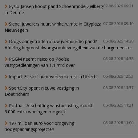
Fysio Jansen koopt pand Schoenmode Zeilberg
07-08-2026 09:31
in Deurne
Siebel Juweliers huurt winkelruimte in Cityplaza
07-08-2026 09:10
Nieuwegein
Drugs aangetroffen in uw (verhuurde) pand?
06-08-2026 14:38
Afdeling begrenst dwangsombevoegdheid van de burgemeester
PGGM neemt risico op Poolse
06-08-2026 14:38
vastgoedleningen van 1,1 mrd over
Impact Fit sluit huurovereenkomst in Utrecht
06-08-2026 12:53
SportCity opent nieuwe vestiging in
06-08-2026 11:37
Doetinchem
Portaal: 'Afschaffing winstbelasting maakt
06-08-2026 11:21
3.000 extra woningen mogelijk'
197 miljoen euro voor omgeving
06-08-2026 11:00
hoogspanningsprojecten