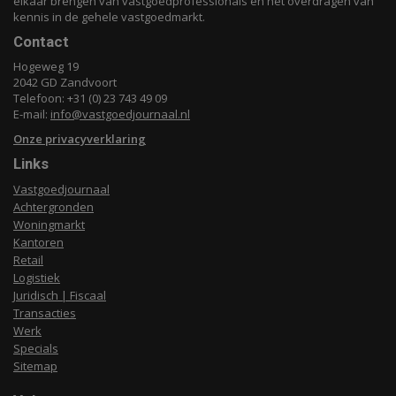
elkaar brengen van vastgoedprofessionals en het overdragen van
kennis in de gehele vastgoedmarkt.
Contact
Hogeweg 19
2042 GD Zandvoort
Telefoon: +31 (0) 23 743 49 09
E-mail:
info@vastgoedjournaal.nl
Onze privacyverklaring
Links
Vastgoedjournaal
Achtergronden
Woningmarkt
Kantoren
Retail
Logistiek
Juridisch | Fiscaal
Transacties
Werk
Specials
Sitemap