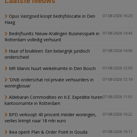
Laatste nieuws
Opus Vastgoed koopt bedrijfslocatie in Den
07-08-2026 16:20
Haag
Bedrijfsunits Nieuw-Kralingen Businesspark in
07-08-2026 14:43
Rotterdam volledig verhuurd
Huur of bruikleen: Een belangrijk juridisch
07-08-2026 14:00
onderscheid
MR Marvis huurt winkelruimte in Den Bosch
07-08-2026 12:50
'DNB onderschat rol private verhuurders in
07-08-2026 12:19
woningbouw'
Aldebaran Commodities en K.E. Expeditie huren
07-08-2026 11:01
kantoorruimte in Rotterdam
BPD verkoopt 40 procent minder woningen,
07-08-2026 10:22
verlies krimpt naar 18 mln euro
Ikea opent Plan & Order Point in Gouda
07-08-2026 10:11