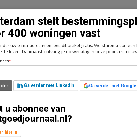
terdam stelt bestemmingsp
r 400 woningen vast
onder uw e-mailadres in en lees dit artikel gratis. We sturen u dan een
n
Vacaturebank
Contact
Abonnementen
kel te lezen. Daarnaast ontvang je op werkdagen onze populaire nieuw
dres
*
:
rkt
Kantoren
Retail
Logistiek
Juridisch | Fiscaa
temmingsplan voor 400
Ga verder met LinkedIn
rder
Ga verder met Google
t u abonnee van
jaar geleden aangepast
1 minuut leestijd
tgoedjournaal.nl?
stemmingsplan voor het project Hoofdweg 256-260
het college van B&W de definitieve
n hier in