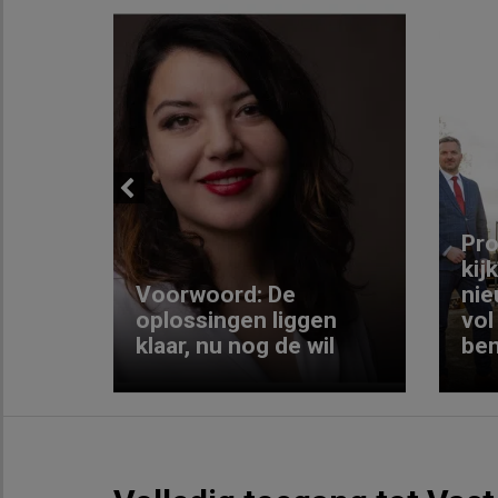
Previous
ng:
Pro
kij
Voorwoord: De
nie
ke
oplossingen liggen
vol
klaar, nu nog de wil
ben