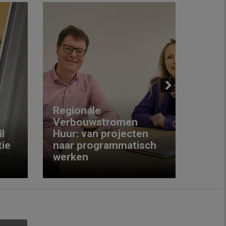
Next
Regionale
Verbouwstromen
‘We w
l
Huur: van projecten
koop
ie
naar programmatisch
gewo
werken
krijg