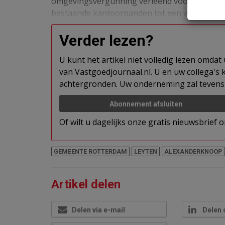
omgevingsvergunning verleend voor het bouw
bestaande kantoorpanden tot een woongebo
Verder lezen?
U kunt het artikel niet volledig lezen omda
van Vastgoedjournaal.nl. U en uw collega's k
achtergronden. Uw onderneming zal tevens 
Abonnement afsluiten
Of wilt u dagelijks onze gratis nieuwsbrief
GEMEENTE ROTTERDAM
LEYTEN
ALEXANDERKNOOP
Artikel delen
Delen via e-mail
Delen 