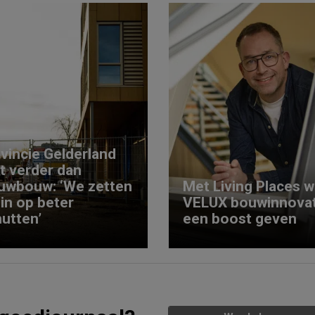
vincie Gelderland
kt verder dan
uwbouw: ‘We zetten
Met Living Places wi
 in op beter
VELUX bouwinnovat
utten’
een boost geven