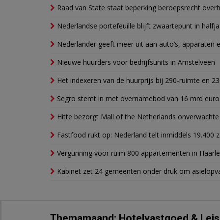
Raad van State staat beperking beroepsrecht over
Nederlandse portefeuille blijft zwaartepunt in halfja
Nederlander geeft meer uit aan auto’s, apparaten 
Nieuwe huurders voor bedrijfsunits in Amstelveen
Het indexeren van de huurprijs bij 290-ruimte en 2
Segro stemt in met overnamebod van 16 mrd euro
Hitte bezorgt Mall of the Netherlands onverwacht
Fastfood rukt op: Nederland telt inmiddels 19.400 
Vergunning voor ruim 800 appartementen in Haarlem
Kabinet zet 24 gemeenten onder druk om asielopva
Themamaand: Hotelvastgoed & Leis