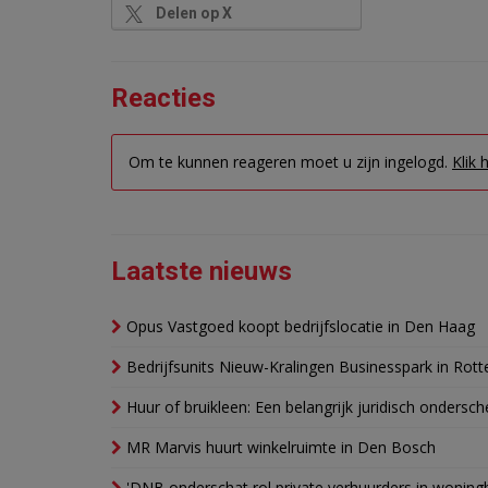
Delen op X
Reacties
Om te kunnen reageren moet u zijn ingelogd.
Klik 
Laatste nieuws
Opus Vastgoed koopt bedrijfslocatie in Den Haag
Bedrijfsunits Nieuw-Kralingen Businesspark in Rott
Huur of bruikleen: Een belangrijk juridisch ondersch
MR Marvis huurt winkelruimte in Den Bosch
'DNB onderschat rol private verhuurders in wonin