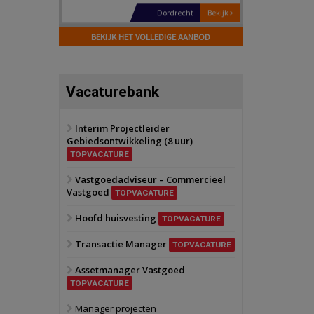
Hilversum
Bekijk
17 september 2026
BEKIJK HET VOLLEDIGE AANBOD
Voormalig
politiebureau
Zaandam
Bekijk
Vacaturebank
8 september 2026
Zorgcomplex
Interim Projectleider
Gebiedsontwikkeling (8 uur)
Zwanenburg
Bekijk
TOPVACATURE
6 oktober 2026
Transformatieobject
Vastgoedadviseur – Commercieel
Vastgoed
TOPVACATURE
Schiedam
Bekijk
Hoofd huisvesting
TOPVACATURE
22 september 2026
Attractiepark
Transactie Manager
TOPVACATURE
Assetmanager Vastgoed
Oranje
Bekijk
TOPVACATURE
28 september 2026
Grootschalig
Manager projecten
bedrijventerrein