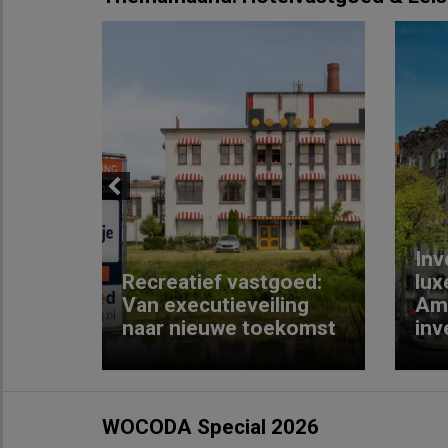
Previous
Inv
e
Recreatief vastgoed:
lux
t met
Van executieveiling
Am
naar nieuwe toekomst
inv
WOCODA Special 2026