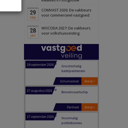
Schiedam
Bekijk
COMVAST 2026: De vakbeurs
29
22 september 2026
Attractiepark
voor commercieel vastgoed
sep
WOCODA 2027: De vakbeurs
28
Oranje
Bekijk
voor volkshuisvesting
jan
28 september 2026
Grootschalig
bedrijventerrein
Schuinesloot
Bekijk
27 augustus 2026
Binnenvaartschip
Panheel
Bekijk
17 september 2026
Voormalig
politiebureau
Dordrecht
Bekijk
17 september 2026
Voormalig
politiebureau