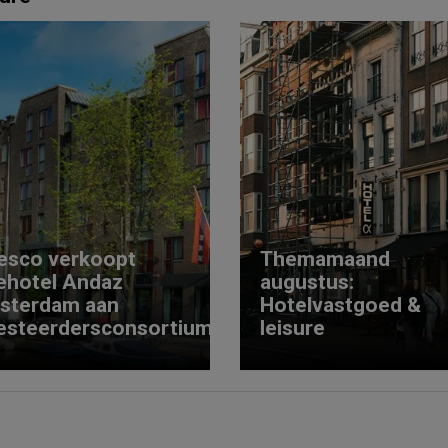
esco verkoopt
Themamaand
ehotel Andaz
augustus:
sterdam aan
Hotelvastgoed &
esteerdersconsortium
leisure