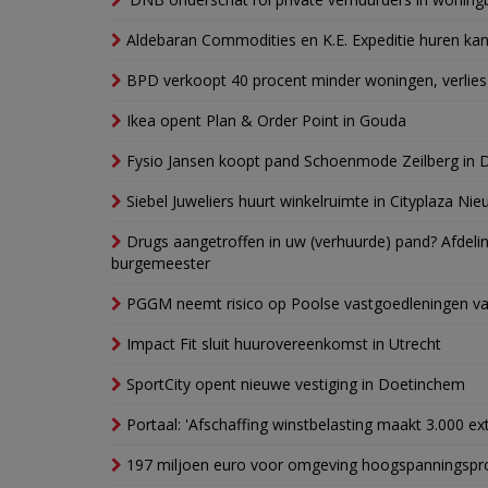
Aldebaran Commodities en K.E. Expeditie huren ka
BPD verkoopt 40 procent minder woningen, verlies
Ikea opent Plan & Order Point in Gouda
Fysio Jansen koopt pand Schoenmode Zeilberg in 
Siebel Juweliers huurt winkelruimte in Cityplaza Ni
Drugs aangetroffen in uw (verhuurde) pand? Afde
burgemeester
PGGM neemt risico op Poolse vastgoedleningen va
Impact Fit sluit huurovereenkomst in Utrecht
SportCity opent nieuwe vestiging in Doetinchem
Portaal: 'Afschaffing winstbelasting maakt 3.000 e
197 miljoen euro voor omgeving hoogspanningspr