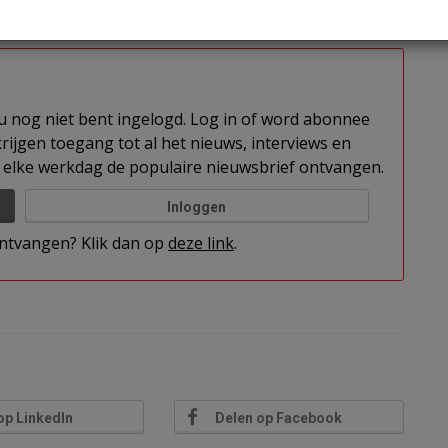
en van de woontoren en de transformatie van de
uw.
t u nog niet bent ingelogd. Log in of word abonnee
rijgen toegang tot al het nieuws, interviews en
elke werkdag de populaire nieuwsbrief ontvangen.
Inloggen
 ontvangen? Klik dan op
deze link
.
op LinkedIn
Delen op Facebook