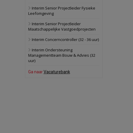
Interim Senior Projectleider Fysieke
Schuinesloot
Bekijk
Leefomgeving
27 augustus 2026
Binnenvaartschip
Interim Senior Projectleider
Maatschappelijke Vastgoedprojecten
Panheel
Bekijk
Interim Concerncontroller (32 - 36 uur)
17 september 2026
Voormalig
Interim Ondersteuning
politiebureau
Managementteam Bouw & Advies (32
uur)
Dordrecht
Bekijk
17 september 2026
Ga naar
Vacaturebank
Voormalig
politiebureau
Hilversum
Bekijk
17 september 2026
Voormalig
politiebureau
Zaandam
Bekijk
8 september 2026
Zorgcomplex