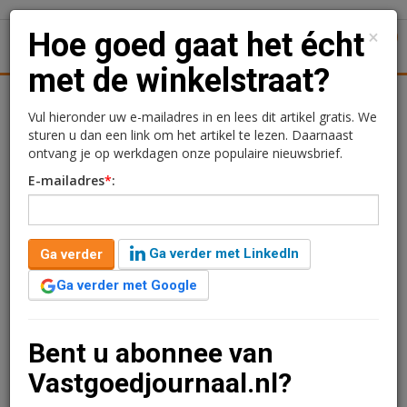
×
Hoe goed gaat het écht
1
Toggl
met de winkelstraat?
Kantoren
Retail
Logistiek
Juridisch | Fiscaal
Transa
Vul hieronder uw e-mailadres in en lees dit artikel gratis. We
sturen u dan een link om het artikel te lezen. Daarnaast
Hoe goed gaat het écht
ontvang je op werkdagen onze populaire nieuwsbrief.
E-mailadres
*
:
met de winkelstraat?
Redactie
9 augustus 2024 om 08:47
Ga verder met LinkedIn
Ga verder
2 jaar geleden aangepast
10 minuten leestijd
Ga verder met Google
'Het gaat geweldig met de winkelstraat.' 'De leegstand
daalt.' 'Online is op z’n retour.' 'De autobezoeker gaat
ons redden.' Allemaal uitspraken die tegenwoordig (te)
Bent u abonnee van
vaak voorbijkomen. In de discussies ontbreken de
Vastgoedjournaal.nl?
feiten én de nuance, of wordt selectief geshopt in de
feiten. In deze bijdrage geeft Robin van Lieshout,