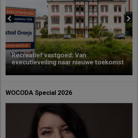
Previous
Next
Recreatief vastgoed: Van
executieveiling naar nieuwe toekomst
WOCODA Special 2026