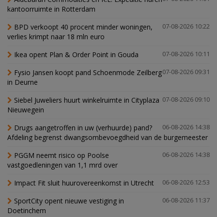
kantoorruimte in Rotterdam
BPD verkoopt 40 procent minder woningen,
07-08-2026 10:22
verlies krimpt naar 18 mln euro
Ikea opent Plan & Order Point in Gouda
07-08-2026 10:11
Fysio Jansen koopt pand Schoenmode Zeilberg
07-08-2026 09:31
in Deurne
Siebel Juweliers huurt winkelruimte in Cityplaza
07-08-2026 09:10
Nieuwegein
Drugs aangetroffen in uw (verhuurde) pand?
06-08-2026 14:38
Afdeling begrenst dwangsombevoegdheid van de burgemeester
PGGM neemt risico op Poolse
06-08-2026 14:38
vastgoedleningen van 1,1 mrd over
Impact Fit sluit huurovereenkomst in Utrecht
06-08-2026 12:53
SportCity opent nieuwe vestiging in
06-08-2026 11:37
Doetinchem