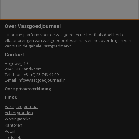
Over Vastgoedjournaal
Dit online platform voor de vastgoedsector heeft als doel het bij
elkaar brengen van vastgoedprofessionals en het overdragen van
kennis in de gehele vastgoedmarkt.
Contact
Hogeweg 19
2042 GD Zandvoort
Telefoon: +31 (0) 23 743 49 09
E-mail:
info@vastgoedjournaal.nl
Onze privacyverklaring
Links
Vastgoedjournaal
Achtergronden
Woningmarkt
Kantoren
Retail
Logistiek