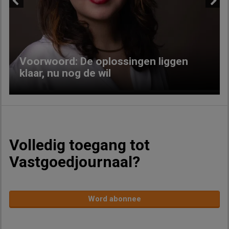
Previous
Next
Voorwoord: De oplossingen liggen
klaar, nu nog de wil
Volledig toegang tot
Vastgoedjournaal?
Word abonnee