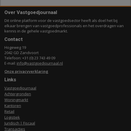
Over Vastgoedjournaal
Dit online platform voor de vastgoedsector heeft als doel het bij
elkaar brengen van vastgoedprofessionals en het overdragen van
kennis in de gehele vastgoedmarkt.
Contact
Hogeweg 19
2042 GD Zandvoort
Telefoon: +31 (0) 23 743 49 09
E-mail:
info@vastgoedjournaal.nl
Onze privacyverklaring
Links
Vastgoedjournaal
Achtergronden
Woningmarkt
Kantoren
Retail
Logistiek
Juridisch | Fiscaal
Transacties