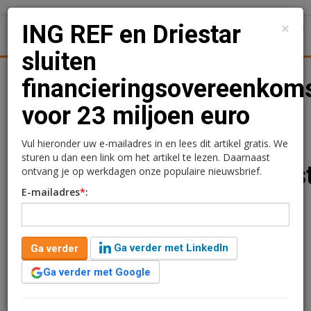
×
ING REF en Driestar
1
Toggl
sluiten
Achtergronden
Woningmarkt
Kantore
Nieuws
Uitgelicht
financieringsovereenkom
voor 23 miljoen euro
ING REF en Driestar
sluiten
Vul hieronder uw e-mailadres in en lees dit artikel gratis. We
sturen u dan een link om het artikel te lezen. Daarnaast
financieringsovereenkoms
ontvang je op werkdagen onze populaire nieuwsbrief.
E-mailadres
*
:
voor 23 miljoen euro
Redactie
31 juli 2024 om 13:52
Ga verder met LinkedIn
Ga verder
2 jaar geleden aangepast
1 minuut leestijd
Ga verder met Google
ING Real Estate Finance heeft een
financieringsovereenkomst van 23 miljoen euro