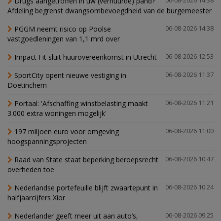
Drugs aangetroffen in uw (verhuurde) pand?
06-08-2026 14:38
Afdeling begrenst dwangsombevoegdheid van de burgemeester
PGGM neemt risico op Poolse
06-08-2026 14:38
vastgoedleningen van 1,1 mrd over
Impact Fit sluit huurovereenkomst in Utrecht
06-08-2026 12:53
SportCity opent nieuwe vestiging in
06-08-2026 11:37
Doetinchem
Portaal: 'Afschaffing winstbelasting maakt
06-08-2026 11:21
3.000 extra woningen mogelijk'
197 miljoen euro voor omgeving
06-08-2026 11:00
hoogspanningsprojecten
Raad van State staat beperking beroepsrecht
06-08-2026 10:47
overheden toe
Nederlandse portefeuille blijft zwaartepunt in
06-08-2026 10:24
halfjaarcijfers Xior
Nederlander geeft meer uit aan auto’s,
06-08-2026 09:25