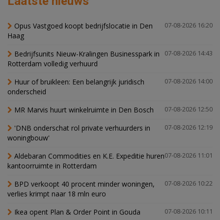
Laatste nieuws
Opus Vastgoed koopt bedrijfslocatie in Den
07-08-2026 16:20
Haag
Bedrijfsunits Nieuw-Kralingen Businesspark in
07-08-2026 14:43
Rotterdam volledig verhuurd
Huur of bruikleen: Een belangrijk juridisch
07-08-2026 14:00
onderscheid
MR Marvis huurt winkelruimte in Den Bosch
07-08-2026 12:50
'DNB onderschat rol private verhuurders in
07-08-2026 12:19
woningbouw'
Aldebaran Commodities en K.E. Expeditie huren
07-08-2026 11:01
kantoorruimte in Rotterdam
BPD verkoopt 40 procent minder woningen,
07-08-2026 10:22
verlies krimpt naar 18 mln euro
Ikea opent Plan & Order Point in Gouda
07-08-2026 10:11