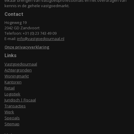
elkaar brengen van vastgoedprofessionals en het overdragen van
kennis in de gehele vastgoedmarkt.
Contact
Hogeweg 19
2042 GD Zandvoort
Telefoon: +31 (0) 23 743 49 09
E-mail:
info@vastgoedjournaal.nl
Onze privacyverklaring
Links
Vastgoedjournaal
Achtergronden
Woningmarkt
Kantoren
Retail
Logistiek
Juridisch | Fiscaal
Transacties
Werk
Specials
Sitemap