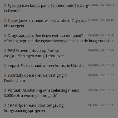
Fysio Jansen koopt pand Schoenmode Zeilberg
07-08-2026 09:31
in Deurne
Siebel Juweliers huurt winkelruimte in Cityplaza
07-08-2026 09:10
Nieuwegein
Drugs aangetroffen in uw (verhuurde) pand?
06-08-2026 14:38
Afdeling begrenst dwangsombevoegdheid van de burgemeester
PGGM neemt risico op Poolse
06-08-2026 14:38
vastgoedleningen van 1,1 mrd over
Impact Fit sluit huurovereenkomst in Utrecht
06-08-2026 12:53
SportCity opent nieuwe vestiging in
06-08-2026 11:37
Doetinchem
Portaal: 'Afschaffing winstbelasting maakt
06-08-2026 11:21
3.000 extra woningen mogelijk'
197 miljoen euro voor omgeving
06-08-2026 11:00
hoogspanningsprojecten