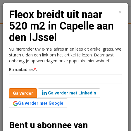
×
Fleox breidt uit naar
1
Toggl
520 m2 in Capelle aan
tiek
Juridisch | Fiscaal
Transacties
Werk
Specials
den IJssel
Fleox breidt uit naar 520
Vul hieronder uw e-mailadres in en lees dit artikel gratis. We
sturen u dan een link om het artikel te lezen. Daarnaast
m2 in Capelle aan den
ontvang je op werkdagen onze populaire nieuwsbrief.
E-mailadres
*
:
IJssel
Redactie
30 juli 2024 om 15:58
Ga verder met LinkedIn
Ga verder
2 jaar geleden aangepast
1 minuut leestijd
Ga verder met Google
Fleox, een arbeidsbemiddelingsbureau gespecialiseerd
in banen in de bouw en techniek, gaat per 1 augustus
uitbreiden naar een grotere kantoorruimte bij Campus
Bent u abonnee van
Delta in Capelle aan den IJssel.