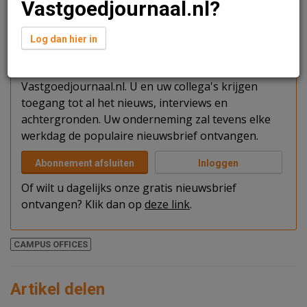
Vastgoedjournaal.nl?
Verder lezen?
Log dan hier in
U kunt het artikel niet volledig lezen omdat u nog
niet bent ingelogd. Log in of word abonnee van
Vastgoedjournaal.nl. U en uw collega's krijgen
toegang tot al het nieuws, interviews en
achtergronden. Uw onderneming zal tevens elke
werkdag de populaire nieuwsbrief ontvangen.
Abonnement afsluiten
Inloggen
Of wilt u dagelijks onze gratis nieuwsbrief
ontvangen? Klik dan op
deze link
.
CAMPUS OFFICES
Artikel delen