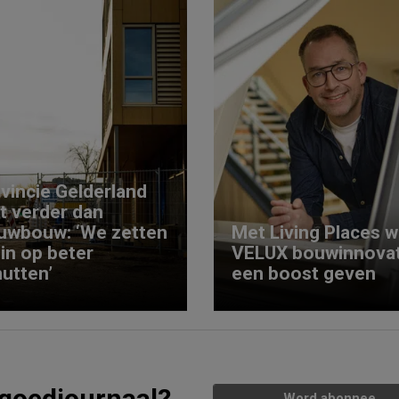
vincie Gelderland
kt verder dan
uwbouw: ‘We zetten
Met Living Places wi
 in op beter
VELUX bouwinnovat
utten’
een boost geven
tgoedjournaal?
Word abonnee