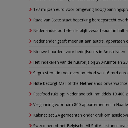
197 miljoen euro voor omgeving hoogspanningspr
Raad van State staat beperking beroepsrecht over
Nederlandse portefeuille blijft zwaartepunt in halfja
Nederlander geeft meer uit aan auto’s, apparaten 
Nieuwe huurders voor bedrijfsunits in Amstelveen
Het indexeren van de huurprijs bij 290-ruimte en 2
Segro stemt in met overnamebod van 16 mrd euro
Hitte bezorgt Mall of the Netherlands onverwacht
Fastfood rukt op: Nederland telt inmiddels 19.400 
Vergunning voor ruim 800 appartementen in Haarlem
Kabinet zet 24 gemeenten onder druk om asielopva
Sweco neemt het Belgische All Soil Assistance over