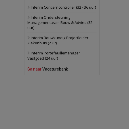
Interim Concerncontroller (32 - 36 uur)
Schuinesloot
Bekijk
Interim Ondersteuning
27 augustus 2026
Binnenvaartschip
Managementteam Bouw & Advies (32
uur)
Panheel
Bekijk
Interim Bouwkundig Projectleider
Ziekenhuis (ZZP)
17 september 2026
Voormalig
politiebureau
Interim Portefeuillemanager
Vastgoed (24 uur)
Dordrecht
Bekijk
Ga naar
Vacaturebank
17 september 2026
Voormalig
politiebureau
Hilversum
Bekijk
17 september 2026
Voormalig
politiebureau
Zaandam
Bekijk
8 september 2026
Zorgcomplex