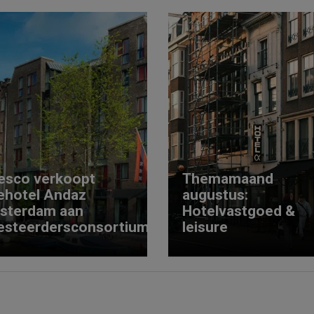
esco verkoopt
Themamaand
ehotel Andaz
augustus:
sterdam aan
Hotelvastgoed &
esteerdersconsortium
leisure