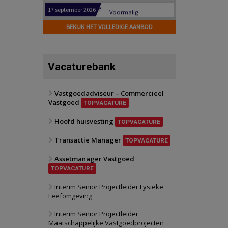
Hilversum
Bekijk
17 september 2026
BEKIJK HET VOLLEDIGE AANBOD
Voormalig
politiebureau
Zaandam
Bekijk
Vacaturebank
8 september 2026
Zorgcomplex
Vastgoedadviseur – Commercieel
Vastgoed
Zwanenburg
Bekijk
TOPVACATURE
6 oktober 2026
Hoofd huisvesting
Transformatieobject
TOPVACATURE
Transactie Manager
TOPVACATURE
Schiedam
Bekijk
Assetmanager Vastgoed
22 september 2026
Attractiepark
TOPVACATURE
Interim Senior Projectleider Fysieke
Leefomgeving
Oranje
Bekijk
28 september 2026
Interim Senior Projectleider
Grootschalig
Maatschappelijke Vastgoedprojecten
bedrijventerrein