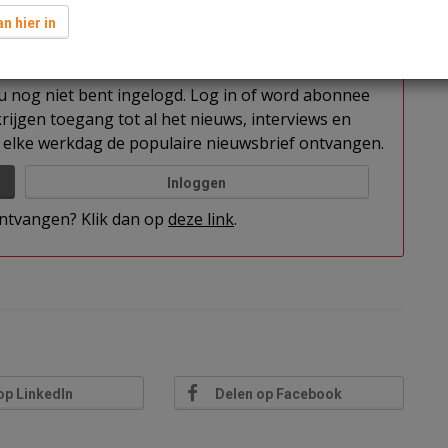
n hier in
t u nog niet bent ingelogd. Log in of word abonnee
rijgen toegang tot al het nieuws, interviews en
elke werkdag de populaire nieuwsbrief ontvangen.
Inloggen
 ontvangen? Klik dan op
deze link
.
op LinkedIn
Delen op Facebook