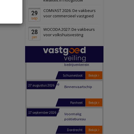
Schiedam
Bekijk
COMVAST 2026: De vakbeurs
29
22 september 2026
Attractiepark
voor commercieel vastgoed
sep
WOCODA 2027: De vakbeurs
28
Oranje
Bekijk
voor volkshuisvesting
jan
28 september 2026
Grootschalig
bedrijventerrein
Schuinesloot
Bekijk
27 augustus 2026
Binnenvaartschip
Panheel
Bekijk
17 september 2026
Voormalig
politiebureau
Dordrecht
Bekijk
17 september 2026
Voormalig
politiebureau