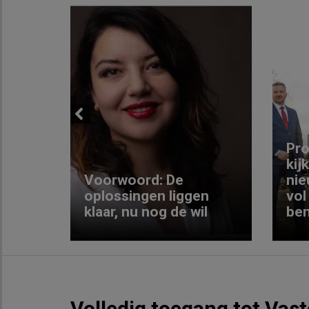
Previous
ng:
Pro
kij
Voorwoord: De
nie
ke
oplossingen liggen
vol
klaar, nu nog de wil
ben
Volledig toegang tot Vas