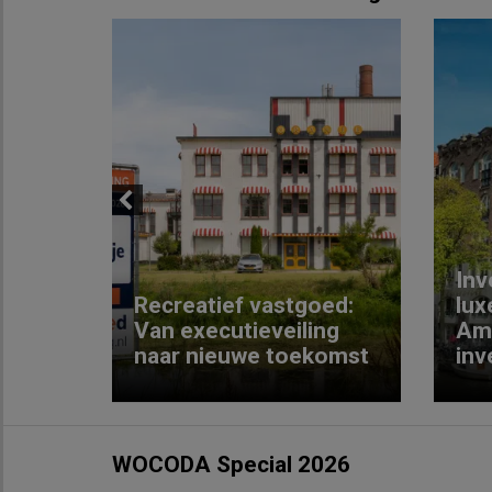
Previous
Inv
e
Recreatief vastgoed:
lux
t met
Van executieveiling
Am
naar nieuwe toekomst
inv
WOCODA Special 2026