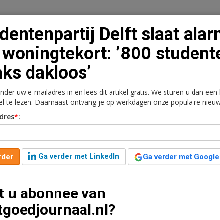
dentenpartij Delft slaat ala
woningtekort: ’800 student
aks dakloos’
n
Vacaturebank
Contact
Abonnementen
onder uw e-mailadres in en lees dit artikel gratis. We sturen u dan een
rkt
Kantoren
Retail
Logistiek
Juridisch | Fiscaa
kel te lezen. Daarnaast ontvang je op werkdagen onze populaire nieuw
dres
*
:
 slaat alarm om
udenten straks dakloos’
Ga verder met LinkedIn
rder
Ga verder met Google
geleden aangepast
3 minuten leestijd
t u abonnee van
ingen komt niet van de grond, studentenhuizen
tgoedjournaal.nl?
derden woningen gerenoveerd waardoor ze tijdelijk