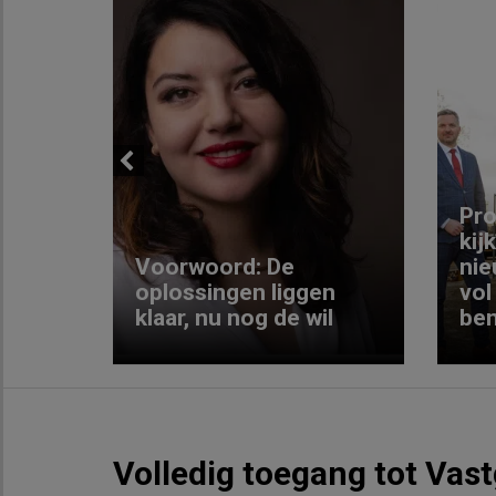
Previous
ng:
Pro
kij
Voorwoord: De
nie
ke
oplossingen liggen
vol
klaar, nu nog de wil
ben
Volledig toegang tot Vas