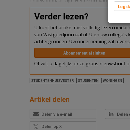
onbewoonbaar zijn. ‘Het tekort kan oplopen t
Log da
Verder lezen?
U kunt het artikel niet volledig lezen omda
van Vastgoedjournaal.nl. U en uw collega's k
achtergronden. Uw onderneming zal tevens 
Abonnement afsluiten
Of wilt u dagelijks onze gratis nieuwsbrief
STUDENTENHUISVESTER
STUDENTEN
WONINGEN
Artikel delen
Delen via e-mail
Delen 
Delen op X