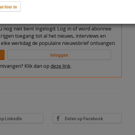
ot 800 woningen’, waarschuwt studentenpartij Stip.
n hier in
t u nog niet bent ingelogd. Log in of word abonnee
rijgen toegang tot al het nieuws, interviews en
elke werkdag de populaire nieuwsbrief ontvangen.
Inloggen
 ontvangen? Klik dan op
deze link
.
op LinkedIn
Delen op Facebook