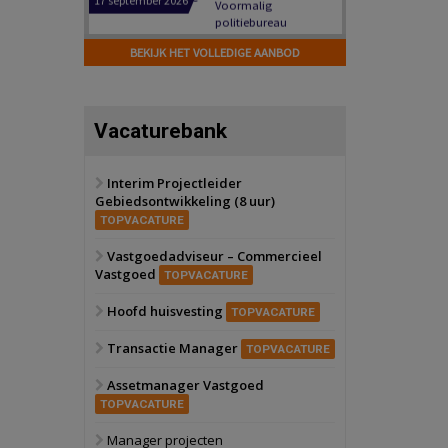
Hilversum
Bekijk
17 september 2026
BEKIJK HET VOLLEDIGE AANBOD
Voormalig
politiebureau
Zaandam
Bekijk
Vacaturebank
8 september 2026
Zorgcomplex
Interim Projectleider
Gebiedsontwikkeling (8 uur)
Zwanenburg
Bekijk
TOPVACATURE
6 oktober 2026
Transformatieobject
Vastgoedadviseur – Commercieel
Vastgoed
TOPVACATURE
Schiedam
Bekijk
Hoofd huisvesting
TOPVACATURE
22 september 2026
Attractiepark
Transactie Manager
TOPVACATURE
Assetmanager Vastgoed
Oranje
Bekijk
TOPVACATURE
28 september 2026
Grootschalig
Manager projecten
bedrijventerrein