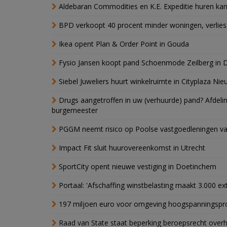
Aldebaran Commodities en K.E. Expeditie huren ka
BPD verkoopt 40 procent minder woningen, verlies
Ikea opent Plan & Order Point in Gouda
Fysio Jansen koopt pand Schoenmode Zeilberg in 
Siebel Juweliers huurt winkelruimte in Cityplaza Ni
Drugs aangetroffen in uw (verhuurde) pand? Afde
burgemeester
PGGM neemt risico op Poolse vastgoedleningen va
Impact Fit sluit huurovereenkomst in Utrecht
SportCity opent nieuwe vestiging in Doetinchem
Portaal: 'Afschaffing winstbelasting maakt 3.000 e
197 miljoen euro voor omgeving hoogspanningspr
Raad van State staat beperking beroepsrecht over