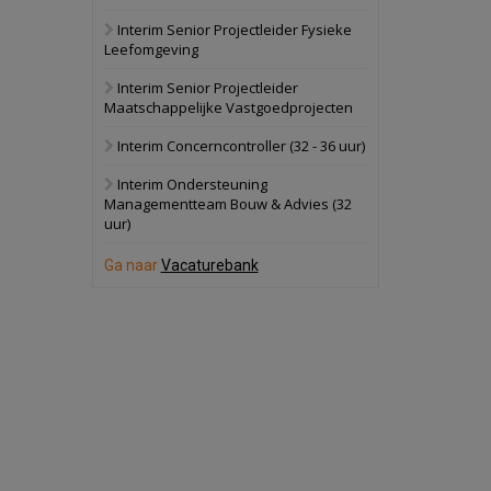
Interim Senior Projectleider Fysieke
Schuinesloot
Bekijk
Leefomgeving
27 augustus 2026
Binnenvaartschip
Interim Senior Projectleider
Maatschappelijke Vastgoedprojecten
Panheel
Bekijk
Interim Concerncontroller (32 - 36 uur)
17 september 2026
Voormalig
Interim Ondersteuning
politiebureau
Managementteam Bouw & Advies (32
uur)
Dordrecht
Bekijk
17 september 2026
Ga naar
Vacaturebank
Voormalig
politiebureau
Hilversum
Bekijk
17 september 2026
Voormalig
politiebureau
Zaandam
Bekijk
8 september 2026
Zorgcomplex