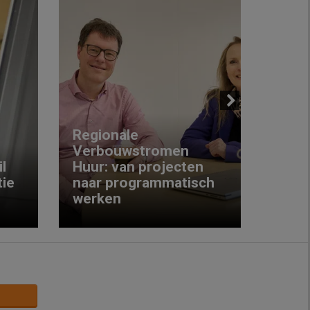
Next
Regionale
Verbouwstromen
‘We w
l
Huur: van projecten
koop
ie
naar programmatisch
gewo
werken
krijg