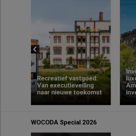
Previous
Inv
e
Recreatief vastgoed:
lux
t met
Van executieveiling
Am
naar nieuwe toekomst
inv
WOCODA Special 2026