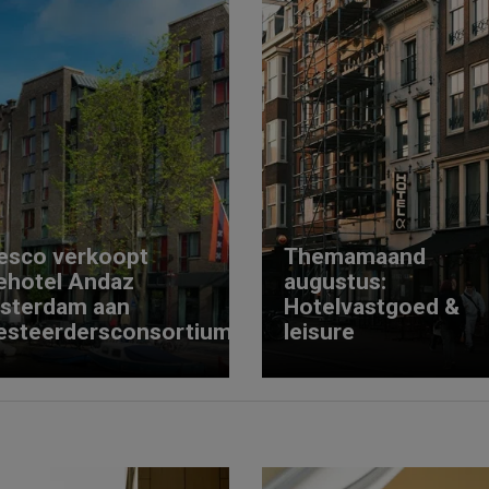
esco verkoopt
Themamaand
ehotel Andaz
augustus:
sterdam aan
Hotelvastgoed &
esteerdersconsortium
leisure