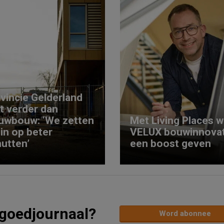
vincie Gelderland
kt verder dan
uwbouw: ‘We zetten
Met Living Places wi
 in op beter
VELUX bouwinnovat
utten’
een boost geven
tgoedjournaal?
Word abonnee