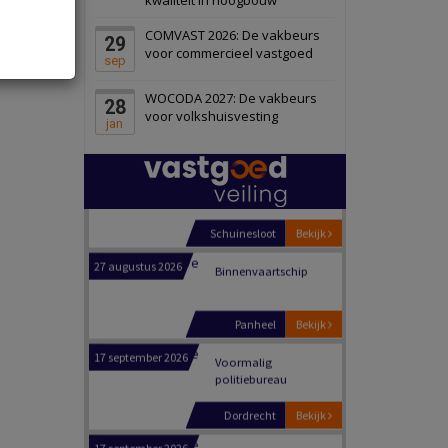
Schiedam
Bekijk
COMVAST 2026: De vakbeurs
29
22 september 2026
Attractiepark
voor commercieel vastgoed
sep
WOCODA 2027: De vakbeurs
28
Oranje
Bekijk
voor volkshuisvesting
jan
28 september 2026
Grootschalig
bedrijventerrein
Schuinesloot
Bekijk
27 augustus 2026
Binnenvaartschip
Panheel
Bekijk
17 september 2026
Voormalig
politiebureau
Dordrecht
Bekijk
17 september 2026
Voormalig
politiebureau