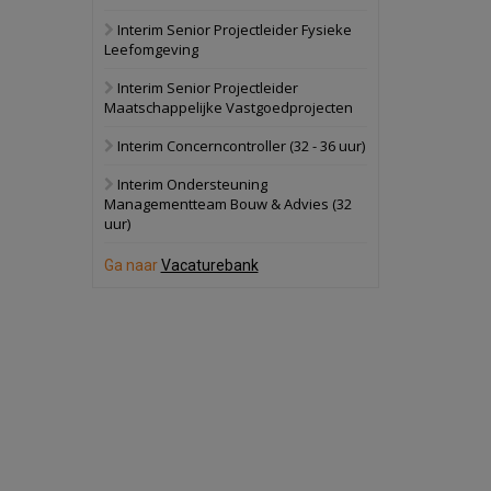
Interim Senior Projectleider Fysieke
Schuinesloot
Bekijk
Leefomgeving
27 augustus 2026
Binnenvaartschip
Interim Senior Projectleider
Maatschappelijke Vastgoedprojecten
Panheel
Bekijk
Interim Concerncontroller (32 - 36 uur)
17 september 2026
Voormalig
Interim Ondersteuning
politiebureau
Managementteam Bouw & Advies (32
uur)
Dordrecht
Bekijk
17 september 2026
Ga naar
Vacaturebank
Voormalig
politiebureau
Hilversum
Bekijk
17 september 2026
Voormalig
politiebureau
Zaandam
Bekijk
8 september 2026
Zorgcomplex