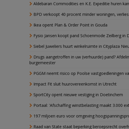
Aldebaran Commodities en K.E. Expeditie huren ka
BPD verkoopt 40 procent minder woningen, verlies
Ikea opent Plan & Order Point in Gouda
Fysio Jansen koopt pand Schoenmode Zeilberg in 
Siebel Juweliers huurt winkelruimte in Cityplaza Ni
Drugs aangetroffen in uw (verhuurde) pand? Afde
burgemeester
PGGM neemt risico op Poolse vastgoedleningen va
Impact Fit sluit huurovereenkomst in Utrecht
SportCity opent nieuwe vestiging in Doetinchem
Portaal: 'Afschaffing winstbelasting maakt 3.000 e
197 miljoen euro voor omgeving hoogspanningspr
Raad van State staat beperking beroepsrecht over