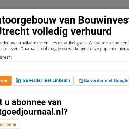
toorgebouw van Bouwinves
Utrecht volledig verhuurd
onder uw e-mailadres in en lees dit artikel gratis. We sturen u dan een
n
Vacaturebank
Contact
Abonnementen
kel te lezen. Daarnaast ontvang je op werkdagen onze populaire nieuw
dres
*
:
rkt
Kantoren
Retail
Logistiek
Juridisch | Fiscaa
ouwinvest in Utrecht
Ga verder met LinkedIn
rder
Ga verder met Google
t u abonnee van
geleden aangepast
1 minuut leestijd
tgoedjournaal.nl?
aan de Arthur van Schendelstraat 500-600 in Utrecht
getrokken zijn Stichting Milieu Centraal, Trubendorffer
n hier in