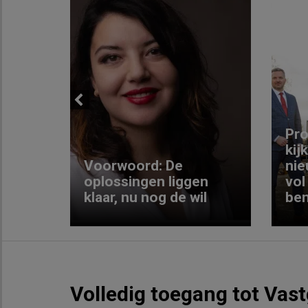
Previous
ng:
Pro
kij
Voorwoord: De
nie
ke
oplossingen liggen
vol
klaar, nu nog de wil
ben
Volledig toegang tot Vas