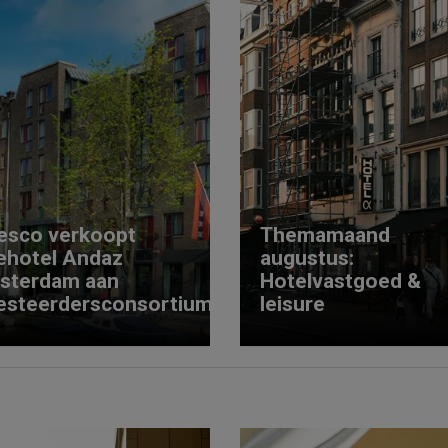
esco verkoopt
Themamaand
ehotel Andaz
augustus:
sterdam aan
Hotelvastgoed &
esteerdersconsortium
leisure