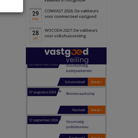
Schiedam
Bekijk
COMVAST 2026: De vakbeurs
29
22 september 2026
Attractiepark
voor commercieel vastgoed
sep
WOCODA 2027: De vakbeurs
28
Oranje
Bekijk
voor volkshuisvesting
jan
28 september 2026
Grootschalig
bedrijventerrein
Schuinesloot
Bekijk
27 augustus 2026
Binnenvaartschip
Panheel
Bekijk
17 september 2026
Voormalig
politiebureau
Dordrecht
Bekijk
17 september 2026
Voormalig
politiebureau