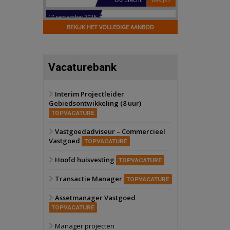
Hilversum
Bekijk
17 september 2026
BEKIJK HET VOLLEDIGE AANBOD
Voormalig
politiebureau
Zaandam
Bekijk
Vacaturebank
8 september 2026
Zorgcomplex
Interim Projectleider
Gebiedsontwikkeling (8 uur)
Zwanenburg
Bekijk
TOPVACATURE
6 oktober 2026
Transformatieobject
Vastgoedadviseur – Commercieel
Vastgoed
TOPVACATURE
Schiedam
Bekijk
Hoofd huisvesting
TOPVACATURE
22 september 2026
Attractiepark
Transactie Manager
TOPVACATURE
Assetmanager Vastgoed
Oranje
Bekijk
TOPVACATURE
28 september 2026
Grootschalig
Manager projecten
bedrijventerrein