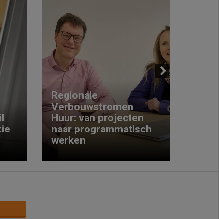
Next
Regionale
Verbouwstromen
‘We w
l
Huur: van projecten
koop
ie
naar programmatisch
gewo
werken
krijg