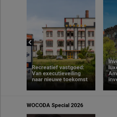
Previous
Inv
e
Recreatief vastgoed:
lux
t met
Van executieveiling
Am
naar nieuwe toekomst
inv
WOCODA Special 2026