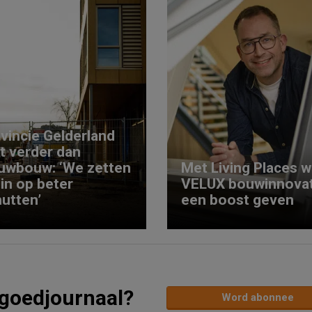
vincie Gelderland
kt verder dan
uwbouw: ‘We zetten
Met Living Places wi
 in op beter
VELUX bouwinnovat
utten’
een boost geven
tgoedjournaal?
Word abonnee