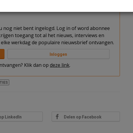
t u nog niet bent ingelogd. Log in of word abonnee
rijgen toegang tot al het nieuws, interviews en
elke werkdag de populaire nieuwsbrief ontvangen.
Inloggen
 ontvangen? Klik dan op
deze link
.
TIES
op LinkedIn
Delen op Facebook