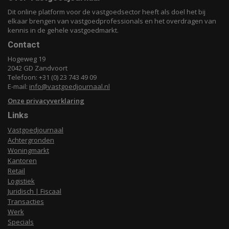
Dit online platform voor de vastgoedsector heeft als doel het bij
elkaar brengen van vastgoedprofessionals en het overdragen van
kennis in de gehele vastgoedmarkt.
Contact
Hogeweg 19
2042 GD Zandvoort
Telefoon: +31 (0) 23 743 49 09
E-mail:
info@vastgoedjournaal.nl
Onze privacyverklaring
Links
Vastgoedjournaal
Achtergronden
Woningmarkt
Kantoren
Retail
Logistiek
Juridisch | Fiscaal
Transacties
Werk
Specials