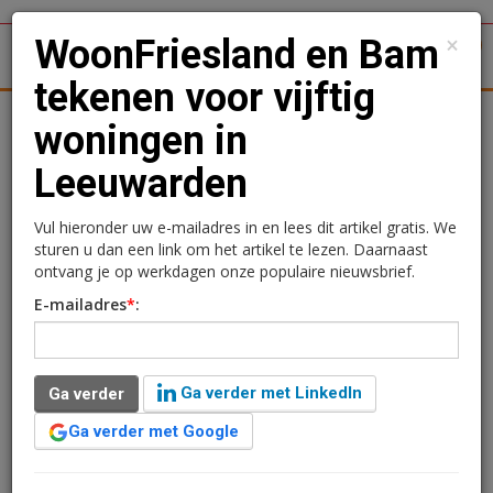
×
WoonFriesland en Bam
1
Toggl
tekenen voor vijftig
tergronden
Woningmarkt
Kantoren
Retail
Logistiek
woningen in
Leeuwarden
WoonFriesland en Bam
tekenen voor vijftig
Vul hieronder uw e-mailadres in en lees dit artikel gratis. We
sturen u dan een link om het artikel te lezen. Daarnaast
woningen in Leeuwarden
ontvang je op werkdagen onze populaire nieuwsbrief.
E-mailadres
*
:
Redactie
25 juli 2024 om 10:02
2 jaar geleden aangepast
1 minuut leestijd
Ga verder met LinkedIn
Ga verder
WoonFriesland en Bam Wonen hebben een
overeenkomst getekend voor de realisatie van vijftig
Ga verder met Google
woningen in Leeuwarden. Ze komen in de wijk Nieuw
Oud Oost, op de plek van het oude Cambuurstadion.