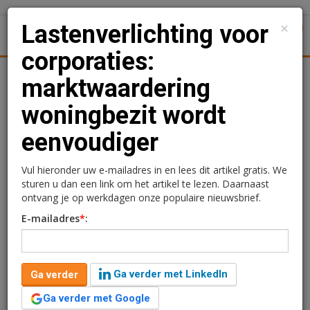
×
Lastenverlichting voor
1
Toggl
corporaties:
Achtergronden
Woningmarkt
Kantore
Nieuws
Uitgelicht
marktwaardering
woningbezit wordt
Lastenverlichting voor
eenvoudiger
corporaties:
marktwaardering
Vul hieronder uw e-mailadres in en lees dit artikel gratis. We
sturen u dan een link om het artikel te lezen. Daarnaast
woningbezit wordt
ontvang je op werkdagen onze populaire nieuwsbrief.
E-mailadres
*
:
eenvoudiger
Redactie
24 juli 2024 om 09:29
Ga verder met LinkedIn
Ga verder
2 jaar geleden aangepast
1 minuut leestijd
Ga verder met Google
De financiële verantwoording over de marktwaarde van