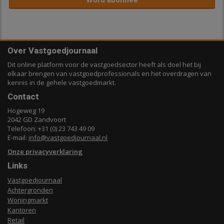
Word abonnee
Over Vastgoedjournaal
Dit online platform voor de vastgoedsector heeft als doel het bij
elkaar brengen van vastgoedprofessionals en het overdragen van
kennis in de gehele vastgoedmarkt.
Contact
Hogeweg 19
2042 GD Zandvoort
Telefoon: +31 (0) 23 743 49 09
E-mail:
info@vastgoedjournaal.nl
Onze privacyverklaring
Links
Vastgoedjournaal
Achtergronden
Woningmarkt
Kantoren
Retail