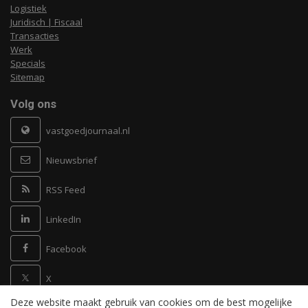
Logistiek
Juridisch | Fiscaal
Transacties
Werk
Specials
Sitemap
Volg ons
vastgoedjournaal.nl
Nieuwsbrief
RSS Feed
LinkedIn
Facebook
X
Deze website maakt gebruik van cookies om de best mogelijke