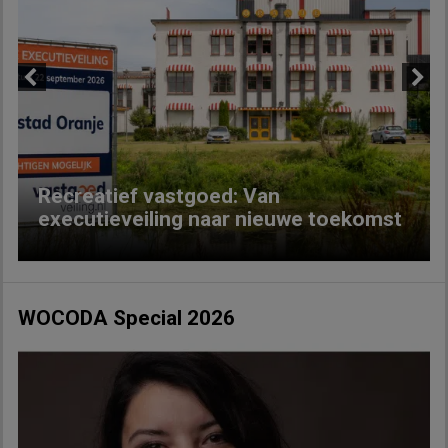
Previous
Next
Recreatief vastgoed: Van
executieveiling naar nieuwe toekomst
WOCODA Special 2026