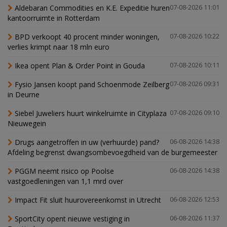
Aldebaran Commodities en K.E. Expeditie huren
07-08-2026 11:01
kantoorruimte in Rotterdam
BPD verkoopt 40 procent minder woningen,
07-08-2026 10:22
verlies krimpt naar 18 mln euro
Ikea opent Plan & Order Point in Gouda
07-08-2026 10:11
Fysio Jansen koopt pand Schoenmode Zeilberg
07-08-2026 09:31
in Deurne
Siebel Juweliers huurt winkelruimte in Cityplaza
07-08-2026 09:10
Nieuwegein
Drugs aangetroffen in uw (verhuurde) pand?
06-08-2026 14:38
Afdeling begrenst dwangsombevoegdheid van de burgemeester
PGGM neemt risico op Poolse
06-08-2026 14:38
vastgoedleningen van 1,1 mrd over
Impact Fit sluit huurovereenkomst in Utrecht
06-08-2026 12:53
SportCity opent nieuwe vestiging in
06-08-2026 11:37