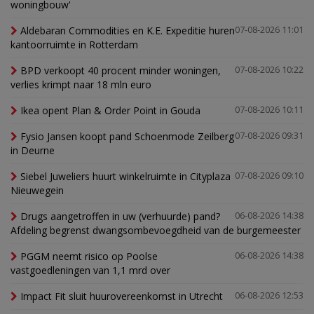
woningbouw'
Aldebaran Commodities en K.E. Expeditie huren
07-08-2026 11:01
kantoorruimte in Rotterdam
BPD verkoopt 40 procent minder woningen,
07-08-2026 10:22
verlies krimpt naar 18 mln euro
Ikea opent Plan & Order Point in Gouda
07-08-2026 10:11
Fysio Jansen koopt pand Schoenmode Zeilberg
07-08-2026 09:31
in Deurne
Siebel Juweliers huurt winkelruimte in Cityplaza
07-08-2026 09:10
Nieuwegein
Drugs aangetroffen in uw (verhuurde) pand?
06-08-2026 14:38
Afdeling begrenst dwangsombevoegdheid van de burgemeester
PGGM neemt risico op Poolse
06-08-2026 14:38
vastgoedleningen van 1,1 mrd over
Impact Fit sluit huurovereenkomst in Utrecht
06-08-2026 12:53