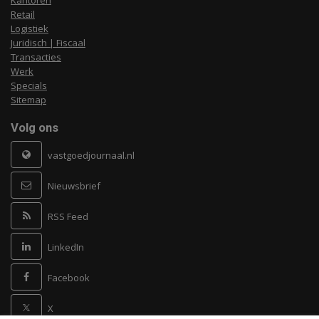
Kantoren
Retail
Logistiek
Juridisch | Fiscaal
Transacties
Werk
Specials
Sitemap
Volg ons
vastgoedjournaal.nl
Nieuwsbrief
RSS Feed
LinkedIn
Facebook
X