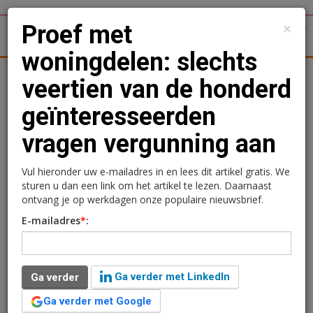
×
Proef met
1
Toggl
woningdelen: slechts
tergronden
Woningmarkt
Kantoren
Retail
Logistiek
veertien van de honderd
geïnteresseerden
Proef met woningdelen:
vragen vergunning aan
slechts veertien van de
honderd
Vul hieronder uw e-mailadres in en lees dit artikel gratis. We
sturen u dan een link om het artikel te lezen. Daarnaast
geïnteresseerden vragen
ontvang je op werkdagen onze populaire nieuwsbrief.
E-mailadres
*
:
vergunning aan
Redactie
19 juli 2024 om 10:06
Ga verder met LinkedIn
Ga verder
2 jaar geleden aangepast
3 minuten leestijd
Ga verder met Google
De Limburgse gemeente Peel en Maas is in september