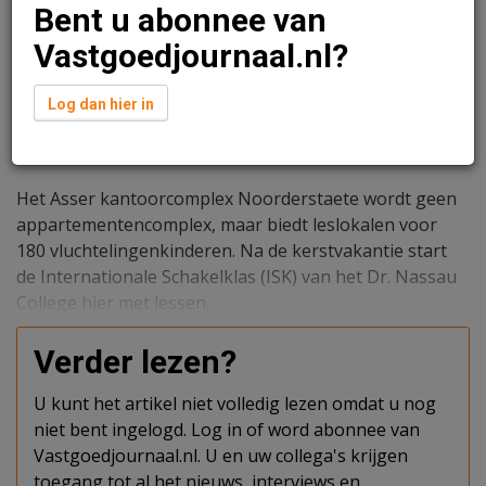
Bent u abonnee van
Vastgoedjournaal.nl?
Log dan hier in
Redactie
12 juli 2024 om 10:27
2 jaar geleden aangepast
1 minuut leestijd
Het Asser kantoorcomplex Noorderstaete wordt geen
appartementencomplex, maar biedt leslokalen voor
180 vluchtelingenkinderen. Na de kerstvakantie start
de Internationale Schakelklas (ISK) van het Dr. Nassau
College hier met lessen.
Verder lezen?
U kunt het artikel niet volledig lezen omdat u nog
niet bent ingelogd. Log in of word abonnee van
Vastgoedjournaal.nl. U en uw collega's krijgen
toegang tot al het nieuws, interviews en