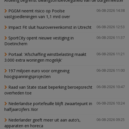
Afdeling begrenst dwangsombevoegdheid van de burgemeester
PGGM neemt risico op Poolse
06-08-2026 14:38
vastgoedleningen van 1,1 mrd over
Impact Fit sluit huurovereenkomst in Utrecht
06-08-2026 12:53
SportCity opent nieuwe vestiging in
06-08-2026 11:37
Doetinchem
Portaal: 'Afschaffing winstbelasting maakt
06-08-2026 11:21
3.000 extra woningen mogelijk'
197 miljoen euro voor omgeving
06-08-2026 11:00
hoogspanningsprojecten
Raad van State staat beperking beroepsrecht
06-08-2026 10:47
overheden toe
Nederlandse portefeuille blijft zwaartepunt in
06-08-2026 10:24
halfjaarcijfers Xior
Nederlander geeft meer uit aan auto’s,
06-08-2026 09:25
apparaten en horeca