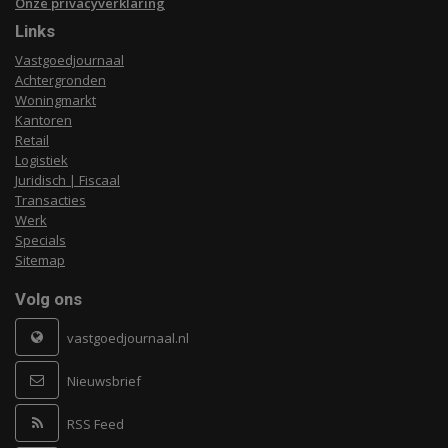
Onze privacyverklaring
Links
Vastgoedjournaal
Achtergronden
Woningmarkt
Kantoren
Retail
Logistiek
Juridisch | Fiscaal
Transacties
Werk
Specials
Sitemap
Volg ons
vastgoedjournaal.nl
Nieuwsbrief
RSS Feed