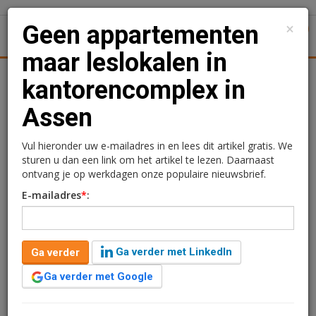
×
Geen appartementen
1
Toggl
maar leslokalen in
ningmarkt
Kantoren
Retail
Logistiek
Juridisch | Fisca
kantorencomplex in
Assen
Geen appartementen
maar leslokalen in
Vul hieronder uw e-mailadres in en lees dit artikel gratis. We
sturen u dan een link om het artikel te lezen. Daarnaast
kantorencomplex in
ontvang je op werkdagen onze populaire nieuwsbrief.
E-mailadres
*
:
Assen
Ga verder met LinkedIn
Ga verder
Ga verder met Google