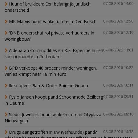
Huur of bruikleen: Een belangrijk juridisch
07-08-2026 14:00
onderscheid
MR Marvis huurt winkelruimte in Den Bosch
07-08-2026 12:50
'DNB onderschat rol private verhuurders in
07-08-2026 12:19
woningbouw'
Aldebaran Commodities en K.E. Expeditie huren
07-08-2026 11:01
kantoorruimte in Rotterdam
BPD verkoopt 40 procent minder woningen,
07-08-2026 10:22
verlies krimpt naar 18 mln euro
Ikea opent Plan & Order Point in Gouda
07-08-2026 10:11
Fysio Jansen koopt pand Schoenmode Zeilberg
07-08-2026 09:31
in Deurne
Siebel Juweliers huurt winkelruimte in Cityplaza
07-08-2026 09:10
Nieuwegein
Drugs aangetroffen in uw (verhuurde) pand?
06-08-2026 14:38