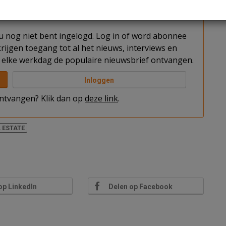
t u nog niet bent ingelogd. Log in of word abonnee
rijgen toegang tot al het nieuws, interviews en
elke werkdag de populaire nieuwsbrief ontvangen.
Inloggen
 ontvangen? Klik dan op
deze link
.
 ESTATE
op LinkedIn
Delen op Facebook