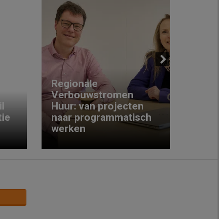
Next
Regionale
Verbouwstromen
‘We w
l
Huur: van projecten
koop
ie
naar programmatisch
gewo
werken
krijg