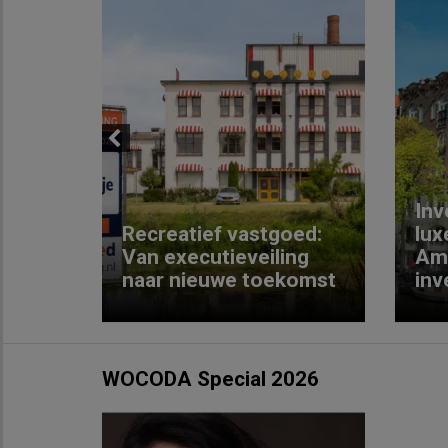
Previous
Inv
e
Recreatief vastgoed:
lux
t met
Van executieveiling
Am
naar nieuwe toekomst
inv
WOCODA Special 2026