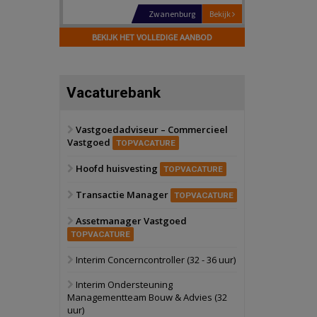
Schiedam
Bekijk
22 september 2026
BEKIJK HET VOLLEDIGE AANBOD
Attractiepark
Oranje
Bekijk
Vacaturebank
28 september 2026
Grootschalig
bedrijventerrein
Vastgoedadviseur – Commercieel
Vastgoed
Schuinesloot
Bekijk
TOPVACATURE
27 augustus 2026
Hoofd huisvesting
Binnenvaartschip
TOPVACATURE
Transactie Manager
TOPVACATURE
Panheel
Bekijk
Assetmanager Vastgoed
17 september 2026
Voormalig
TOPVACATURE
politiebureau
Interim Concerncontroller (32 - 36 uur)
Dordrecht
Bekijk
Interim Ondersteuning
17 september 2026
Managementteam Bouw & Advies (32
Voormalig
uur)
politiebureau