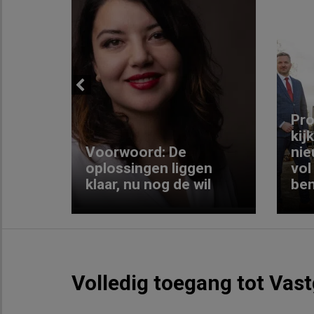
Previous
ng:
Pro
kij
Voorwoord: De
nie
ke
oplossingen liggen
vol
klaar, nu nog de wil
ben
Volledig toegang tot Vas