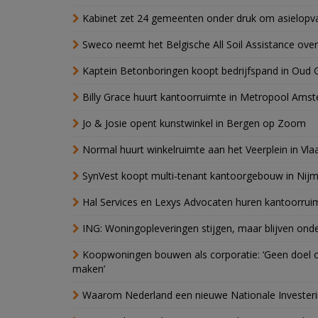
Kabinet zet 24 gemeenten onder druk om asielopva
Sweco neemt het Belgische All Soil Assistance over
Kaptein Betonboringen koopt bedrijfspand in Oud 
Billy Grace huurt kantoorruimte in Metropool Ams
Jo & Josie opent kunstwinkel in Bergen op Zoom
Normal huurt winkelruimte aan het Veerplein in Vla
SynVest koopt multi-tenant kantoorgebouw in Nij
Hal Services en Lexys Advocaten huren kantoorrui
ING: Woningopleveringen stijgen, maar blijven ond
Koopwoningen bouwen als corporatie: ‘Geen doel o
maken’
Waarom Nederland een nieuwe Nationale Invester