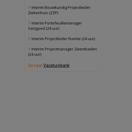
Interim Bouwkundig Projectleider
Hilversum
Bekijk
Ziekenhuis (ZZP)
17 september 2026
Voormalig
Interim Portefeuillemanager
politiebureau
Vastgoed (24 uur)
Zaandam
Bekijk
Interim Projectleider Ruimte (24 uur)
8 september 2026
Zorgcomplex
Interim Projectmanager Zwembaden
(24 uur)
Zwanenburg
Bekijk
Ga naar
Vacaturebank