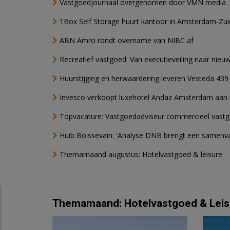
Vastgoedjournaal overgenomen door VMN media
1Box Self Storage huurt kantoor in Amsterdam-Zu
ABN Amro rondt overname van NIBC af
Recreatief vastgoed: Van executieveiling naar nie
Huurstijging en herwaardering leveren Vesteda 439
Invesco verkoopt luxehotel Andaz Amsterdam aan 
Topvacature: Vastgoedadviseur commercieel vastg
Huib Boissevain: 'Analyse DNB brengt een samenva
Themamaand augustus: Hotelvastgoed & leisure
Themamaand: Hotelvastgoed & Leis