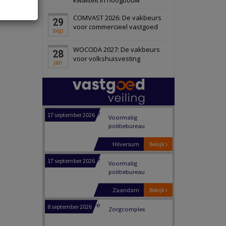
Panheel
Bekijk
COMVAST 2026: De vakbeurs
29
17 september 2026
Voormalig
voor commercieel vastgoed
sep
politiebureau
WOCODA 2027: De vakbeurs
28
Dordrecht
Bekijk
voor volkshuisvesting
jan
17 september 2026
Voormalig
politiebureau
Hilversum
Bekijk
17 september 2026
Voormalig
politiebureau
Zaandam
Bekijk
8 september 2026
Zorgcomplex
Zwanenburg
Bekijk
6 oktober 2026
Transformatieobject