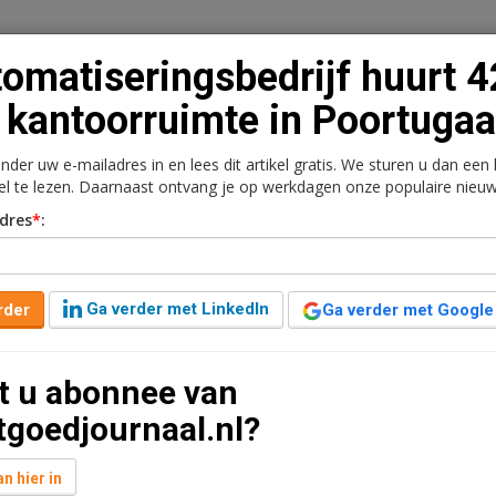
omatiseringsbedrijf huurt 
kantoorruimte in Poortugaa
onder uw e-mailadres in en lees dit artikel gratis. We sturen u dan een
n
Vacaturebank
Contact
Abonnementen
kel te lezen. Daarnaast ontvang je op werkdagen onze populaire nieuw
dres
*
:
rkt
Kantoren
Retail
Logistiek
Juridisch | Fiscaa
jf huurt 425 m2
Ga verder met LinkedIn
rder
Ga verder met Google
rtugaal
t u abonnee van
geleden aangepast
1 minuut leestijd
tgoedjournaal.nl?
ge huurovereenkomst gesloten voor circa 425
n het kantoorgebouw aan de Hofhoek 5 in Poortugaal.
n hier in