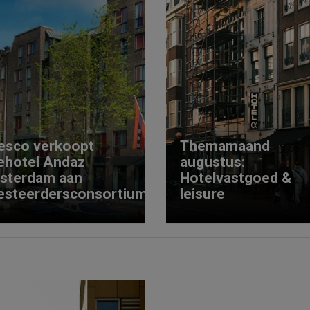
esco verkoopt
Themamaand
ehotel Andaz
augustus:
sterdam aan
Hotelvastgoed &
esteerdersconsortium
leisure