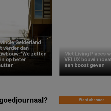
vincie Gelderland
kt verder dan
uwbouw: ‘We zetten
Met Living Places wi
 in op beter
VELUX bouwinnovat
utten’
een boost geven
tgoedjournaal?
Word abonnee