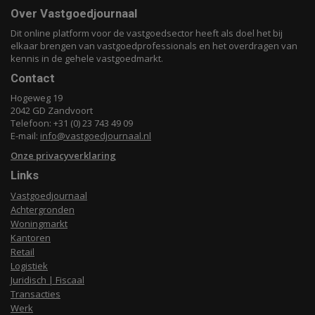
Over Vastgoedjournaal
Dit online platform voor de vastgoedsector heeft als doel het bij
elkaar brengen van vastgoedprofessionals en het overdragen van
kennis in de gehele vastgoedmarkt.
Contact
Hogeweg 19
2042 GD Zandvoort
Telefoon: +31 (0) 23 743 49 09
E-mail:
info@vastgoedjournaal.nl
Onze privacyverklaring
Links
Vastgoedjournaal
Achtergronden
Woningmarkt
Kantoren
Retail
Logistiek
Juridisch | Fiscaal
Transacties
Werk