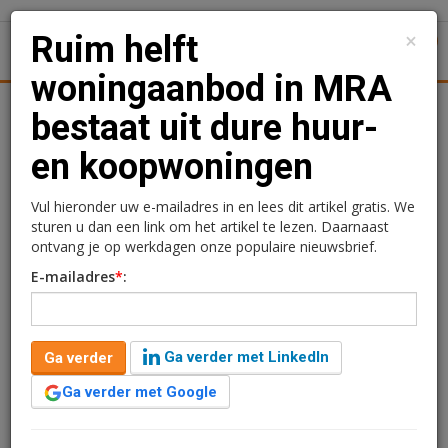
×
Ruim helft
1
Toggl
woningaanbod in MRA
Achtergronden
Woningmarkt
Kantore
Nieuws
Uitgelicht
bestaat uit dure huur-
en koopwoningen
Ruim helft woningaanbod
in MRA bestaat uit dure
Vul hieronder uw e-mailadres in en lees dit artikel gratis. We
sturen u dan een link om het artikel te lezen. Daarnaast
huur- en koopwoningen
ontvang je op werkdagen onze populaire nieuwsbrief.
E-mailadres
*
:
Redactie
11 juli 2024 om 13:50
2 jaar geleden aangepast
2 minuten leestijd
Ga verder met LinkedIn
Ga verder
In 2023 bestond meer dan de helft van de woningen in
de Metropoolregio Amsterdam uit dure huur- en
Ga verder met Google
koopwoningen. Koopwoningen met een WOZ-waarde
onder de 188.000 euro zijn in alle deelregio’s van de