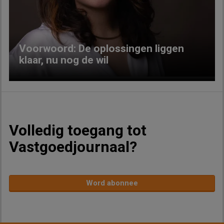
Previous
Next
Voorwoord: De oplossingen liggen
klaar, nu nog de wil
Volledig toegang tot
Vastgoedjournaal?
Word abonnee