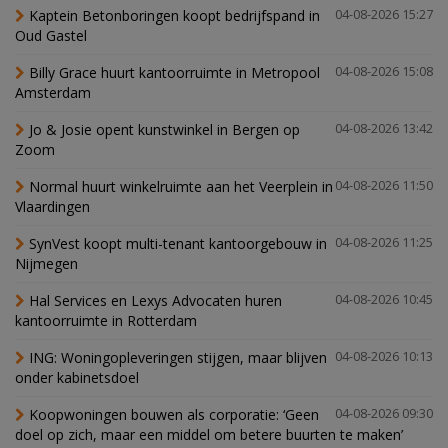
Kaptein Betonboringen koopt bedrijfspand in
04-08-2026 15:27
Oud Gastel
Billy Grace huurt kantoorruimte in Metropool
04-08-2026 15:08
Amsterdam
Jo & Josie opent kunstwinkel in Bergen op
04-08-2026 13:42
Zoom
Normal huurt winkelruimte aan het Veerplein in
04-08-2026 11:50
Vlaardingen
SynVest koopt multi-tenant kantoorgebouw in
04-08-2026 11:25
Nijmegen
Hal Services en Lexys Advocaten huren
04-08-2026 10:45
kantoorruimte in Rotterdam
ING: Woningopleveringen stijgen, maar blijven
04-08-2026 10:13
onder kabinetsdoel
Koopwoningen bouwen als corporatie: ‘Geen
04-08-2026 09:30
doel op zich, maar een middel om betere buurten te maken’