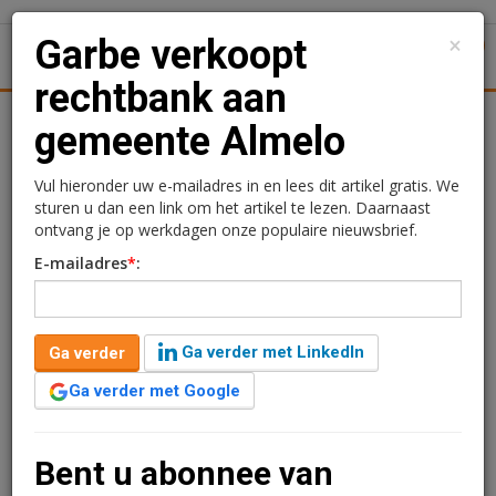
×
Garbe verkoopt
1
Toggl
rechtbank aan
tiek
Juridisch | Fiscaal
Transacties
Werk
Specials
gemeente Almelo
Garbe verkoopt rechtbank
Vul hieronder uw e-mailadres in en lees dit artikel gratis. We
sturen u dan een link om het artikel te lezen. Daarnaast
aan gemeente Almelo
ontvang je op werkdagen onze populaire nieuwsbrief.
E-mailadres
*
:
Redactie
2 juli 2024 om 15:23
2 jaar geleden aangepast
1 minuut leestijd
Ga verder met LinkedIn
Ga verder
Gabre Institutional Capital heeft voor één van haar
fondsen de rechtbank aan de Egbert Gorterstraat 5 in
Ga verder met Google
Almelo verkocht aan de gemeente Almelo.
Verder lezen?
Bent u abonnee van