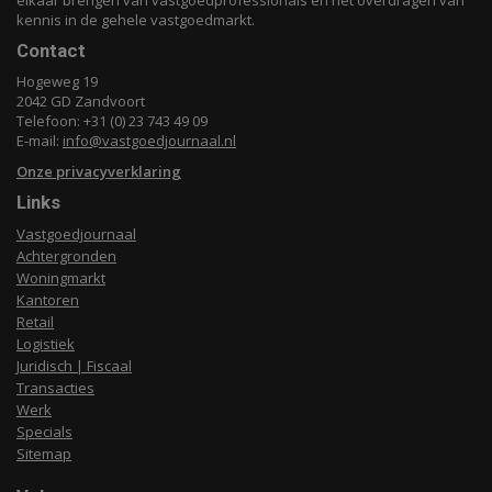
elkaar brengen van vastgoedprofessionals en het overdragen van
kennis in de gehele vastgoedmarkt.
Contact
Hogeweg 19
2042 GD Zandvoort
Telefoon: +31 (0) 23 743 49 09
E-mail:
info@vastgoedjournaal.nl
Onze privacyverklaring
Links
Vastgoedjournaal
Achtergronden
Woningmarkt
Kantoren
Retail
Logistiek
Juridisch | Fiscaal
Transacties
Werk
Specials
Sitemap