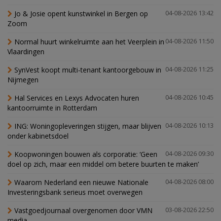
Jo & Josie opent kunstwinkel in Bergen op
04-08-2026 13:42
Zoom
Normal huurt winkelruimte aan het Veerplein in
04-08-2026 11:50
Vlaardingen
SynVest koopt multi-tenant kantoorgebouw in
04-08-2026 11:25
Nijmegen
Hal Services en Lexys Advocaten huren
04-08-2026 10:45
kantoorruimte in Rotterdam
ING: Woningopleveringen stijgen, maar blijven
04-08-2026 10:13
onder kabinetsdoel
Koopwoningen bouwen als corporatie: ‘Geen
04-08-2026 09:30
doel op zich, maar een middel om betere buurten te maken’
Waarom Nederland een nieuwe Nationale
04-08-2026 08:00
Investeringsbank serieus moet overwegen
Vastgoedjournaal overgenomen door VMN
03-08-2026 22:50
media