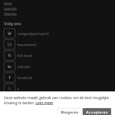
Werk
Specials
Sitemap
Volg ons
vastgoedjournaal.nl
Nieuwsbrief
RSS Feed
LinkedIn
Facebook
X
Deze website maakt gebruik van cookies om de best mogelijke
Powered by
ervaring te bieden.
Lees meer
Weigeren
Accepteren