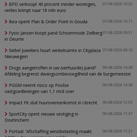
BPD verkoopt 40 procent minder woningen,
07-08-2026 10:22
verlies krimpt naar 18 mln euro
Ikea opent Plan & Order Point in Gouda
07-08-2026 10:11
Fysio Jansen koopt pand Schoenmode Zeilberg
07-08-2026 09:31
in Deurne
Siebel Juweliers huurt winkelruimte in Cityplaza
07-08-2026 09:10
Nieuwegein
Drugs aangetroffen in uw (verhuurde) pand?
06-08-2026 14:38
Afdeling begrenst dwangsombevoegdheid van de burgemeester
PGGM neemt risico op Poolse
06-08-2026 14:38
vastgoedleningen van 1,1 mrd over
Impact Fit sluit huurovereenkomst in Utrecht
06-08-2026 12:53
SportCity opent nieuwe vestiging in
06-08-2026 11:37
Doetinchem
Portaal: 'Afschaffing winstbelasting maakt
06-08-2026 11:21