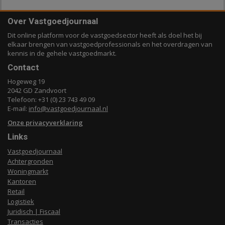
Over Vastgoedjournaal
Dit online platform voor de vastgoedsector heeft als doel het bij
elkaar brengen van vastgoedprofessionals en het overdragen van
kennis in de gehele vastgoedmarkt.
Contact
Hogeweg 19
2042 GD Zandvoort
Telefoon: +31 (0) 23 743 49 09
E-mail:
info@vastgoedjournaal.nl
Onze privacyverklaring
Links
Vastgoedjournaal
Achtergronden
Woningmarkt
Kantoren
Retail
Logistiek
Juridisch | Fiscaal
Transacties