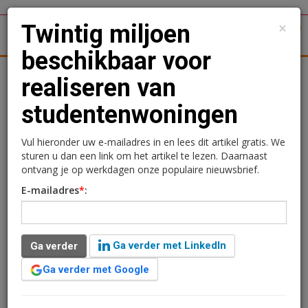
×
Twintig miljoen
1
Toggl
beschikbaar voor
tergronden
Woningmarkt
Kantoren
Retail
Logistiek
realiseren van
studentenwoningen
Twintig miljoen
beschikbaar voor
Vul hieronder uw e-mailadres in en lees dit artikel gratis. We
sturen u dan een link om het artikel te lezen. Daarnaast
realiseren van
ontvang je op werkdagen onze populaire nieuwsbrief.
E-mailadres
*
:
studentenwoningen
Redactie
28 juni 2024 om 15:22
Ga verder met LinkedIn
Ga verder
1 minuut leestijd
Ga verder met Google
Het Rijk stelt twintig miljoen euro beschikbaar voor het
versneld realiseren van studentenwoningen. Het Rijk