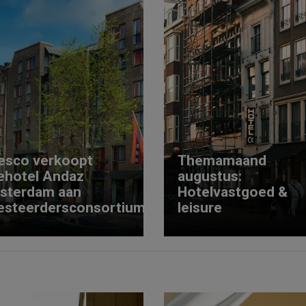
esco verkoopt
Themamaand
ehotel Andaz
augustus:
sterdam aan
Hotelvastgoed &
esteerdersconsortium
leisure