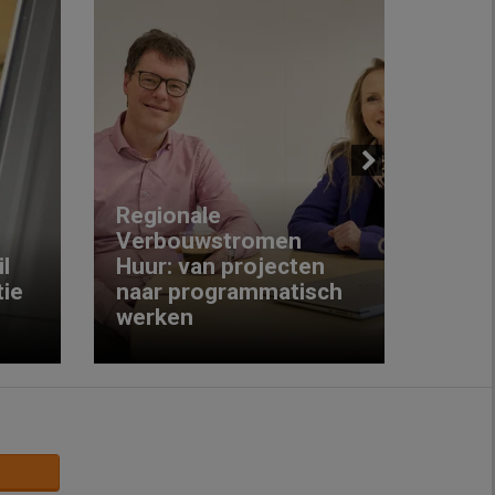
Next
Regionale
Verbouwstromen
‘We w
l
Huur: van projecten
koop
ie
naar programmatisch
gewo
werken
krijg