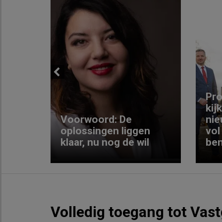
Previous
ng:
Pro
kij
Voorwoord: De
nie
ke
oplossingen liggen
vol
klaar, nu nog de wil
ben
Volledig toegang tot Vas