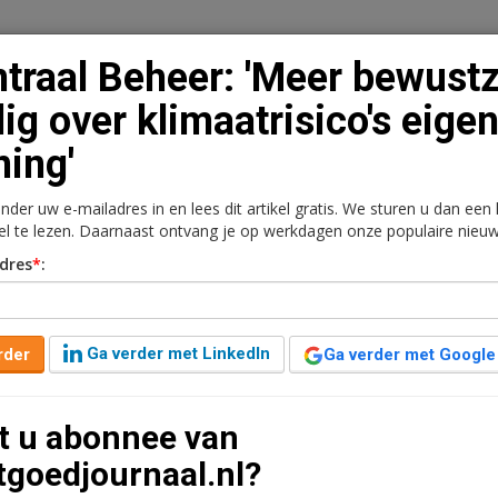
traal Beheer: 'Meer bewustz
ig over klimaatrisico's eige
ing'
n
Vacaturebank
Contact
Abonnementen
onder uw e-mailadres in en lees dit artikel gratis. We sturen u dan een
rkt
Kantoren
Retail
Logistiek
Juridisch | Fiscaa
kel te lezen. Daarnaast ontvang je op werkdagen onze populaire nieuw
dres
*
:
r bewustzijn nodig over
 woning'
Ga verder met LinkedIn
rder
Ga verder met Google
 geleden aangepast
2 minuten leestijd
t u abonnee van
 klimaatrisico voor zijn of haar woning. Dit blijkt uit
tgoedjournaal.nl?
traal Beheer. Dat is zorgwekkend vindt de