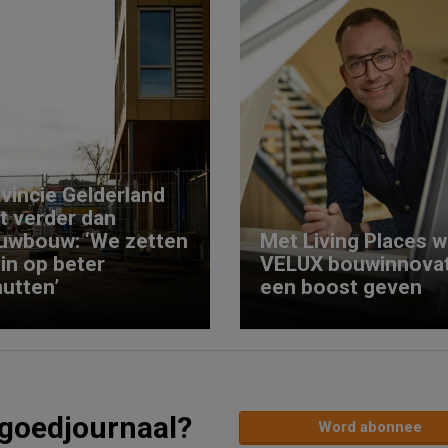
vincie Gelderland
kt verder dan
uwbouw: ‘We zetten
Met Living Places wi
 in op beter
VELUX bouwinnovat
utten’
een boost geven
tgoedjournaal?
Word abonnee