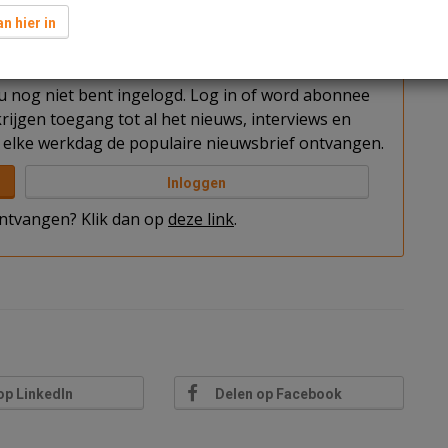
oor toenemende risico’s.
n hier in
t u nog niet bent ingelogd. Log in of word abonnee
rijgen toegang tot al het nieuws, interviews en
elke werkdag de populaire nieuwsbrief ontvangen.
Inloggen
 ontvangen? Klik dan op
deze link
.
op LinkedIn
Delen op Facebook