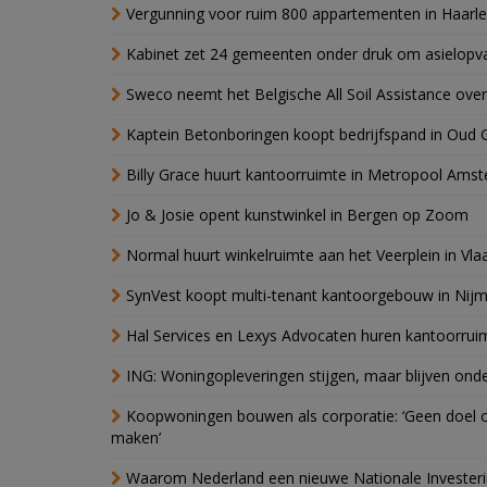
Vergunning voor ruim 800 appartementen in Haarlem
Kabinet zet 24 gemeenten onder druk om asielopva
Sweco neemt het Belgische All Soil Assistance over
Kaptein Betonboringen koopt bedrijfspand in Oud 
Billy Grace huurt kantoorruimte in Metropool Ams
Jo & Josie opent kunstwinkel in Bergen op Zoom
Normal huurt winkelruimte aan het Veerplein in Vla
SynVest koopt multi-tenant kantoorgebouw in Nij
Hal Services en Lexys Advocaten huren kantoorrui
ING: Woningopleveringen stijgen, maar blijven ond
Koopwoningen bouwen als corporatie: ‘Geen doel o
maken’
Waarom Nederland een nieuwe Nationale Invester