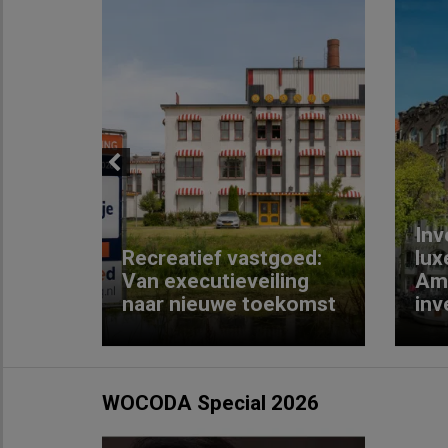
Previous
Inv
e
Recreatief vastgoed:
lux
t met
Van executieveiling
Am
naar nieuwe toekomst
inv
WOCODA Special 2026