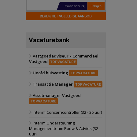
Schiedam
Bekijk
22 september 2026
BEKIJK HET VOLLEDIGE AANBOD
Attractiepark
Oranje
Bekijk
Vacaturebank
28 september 2026
Grootschalig
bedrijventerrein
Vastgoedadviseur – Commercieel
Vastgoed
Schuinesloot
Bekijk
TOPVACATURE
27 augustus 2026
Hoofd huisvesting
Binnenvaartschip
TOPVACATURE
Transactie Manager
TOPVACATURE
Panheel
Bekijk
Assetmanager Vastgoed
17 september 2026
Voormalig
TOPVACATURE
politiebureau
Interim Concerncontroller (32 - 36 uur)
Dordrecht
Bekijk
Interim Ondersteuning
17 september 2026
Managementteam Bouw & Advies (32
Voormalig
uur)
politiebureau