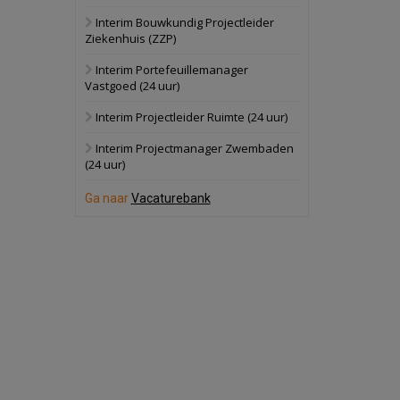
Interim Bouwkundig Projectleider
Hilversum
Bekijk
Ziekenhuis (ZZP)
17 september 2026
Voormalig
Interim Portefeuillemanager
politiebureau
Vastgoed (24 uur)
Zaandam
Bekijk
Interim Projectleider Ruimte (24 uur)
8 september 2026
Zorgcomplex
Interim Projectmanager Zwembaden
(24 uur)
Zwanenburg
Bekijk
Ga naar
Vacaturebank