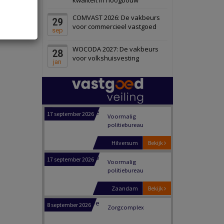
Panheel
Bekijk
COMVAST 2026: De vakbeurs
29
17 september 2026
Voormalig
voor commercieel vastgoed
sep
politiebureau
WOCODA 2027: De vakbeurs
28
Dordrecht
Bekijk
voor volkshuisvesting
jan
17 september 2026
Voormalig
politiebureau
Hilversum
Bekijk
17 september 2026
Voormalig
politiebureau
Zaandam
Bekijk
8 september 2026
Zorgcomplex
Zwanenburg
Bekijk
6 oktober 2026
Transformatieobject