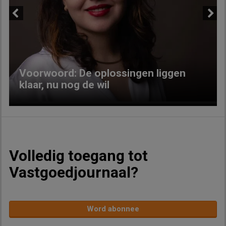
Previous
Next
Voorwoord: De oplossingen liggen
klaar, nu nog de wil
Volledig toegang tot
Vastgoedjournaal?
Word abonnee