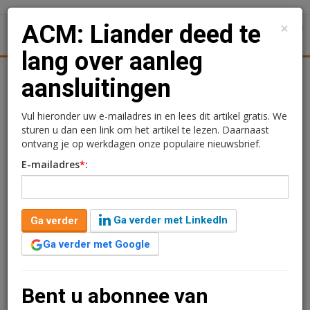
×
ACM: Liander deed te
1
Toggl
lang over aanleg
Achtergronden
Woningmarkt
Kantore
Nieuws
Uitgelicht
aansluitingen
ACM: Liander deed te
Vul hieronder uw e-mailadres in en lees dit artikel gratis. We
sturen u dan een link om het artikel te lezen. Daarnaast
lang over aanleg
ontvang je op werkdagen onze populaire nieuwsbrief.
E-mailadres
*
:
aansluitingen
Redactie
25 juni 2024 om 08:04
Ga verder met LinkedIn
Ga verder
2 jaar geleden aangepast
2 minuten leestijd
Ga verder met Google
Liander heeft er te lang over gedaan om twaalf
woningen van Stichting WoonFriesland aan te sluiten.
Dat is het oordeel van de Autoriteit Consument en
Bent u abonnee van
Markt. Liander heeft er bij vier aansluitingen 30 weken