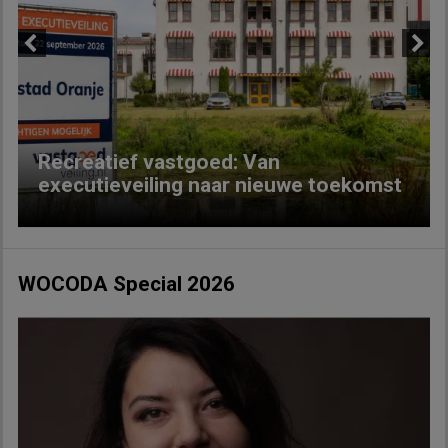
Previous
Next
Recreatief vastgoed: Van
executieveiling naar nieuwe toekomst
WOCODA Special 2026