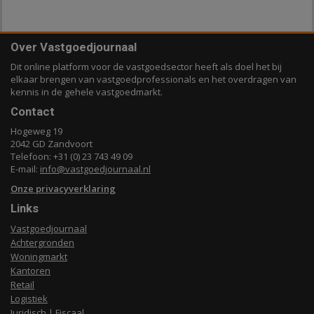
Over Vastgoedjournaal
Dit online platform voor de vastgoedsector heeft als doel het bij
elkaar brengen van vastgoedprofessionals en het overdragen van
kennis in de gehele vastgoedmarkt.
Contact
Hogeweg 19
2042 GD Zandvoort
Telefoon: +31 (0) 23 743 49 09
E-mail:
info@vastgoedjournaal.nl
Onze privacyverklaring
Links
Vastgoedjournaal
Achtergronden
Woningmarkt
Kantoren
Retail
Logistiek
Juridisch | Fiscaal