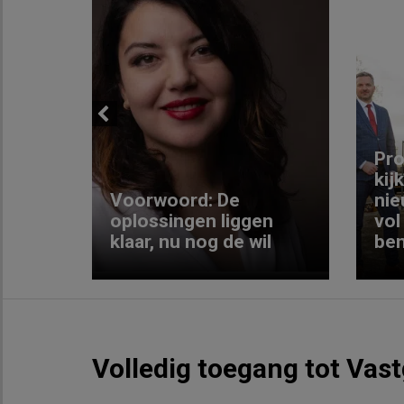
Previous
ng:
Pro
kij
Voorwoord: De
nie
ke
oplossingen liggen
vol
klaar, nu nog de wil
ben
Volledig toegang tot Vas