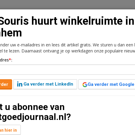
Souris huurt winkelruimte in
nhem
onder uw e-mailadres in en lees dit artikel gratis. We sturen u dan een
n
Vacaturebank
Contact
Abonnementen
kel te lezen. Daarnaast ontvang je op werkdagen onze populaire nieuw
dres
*
:
rkt
Kantoren
Retail
Logistiek
Juridisch | Fiscaa
elruimte in Arnhem
Ga verder met LinkedIn
rder
Ga verder met Google
t leestijd
t u abonnee van
omst getekend voor winkelruimte van circa 480 m2
tgoedjournaal.nl?
 vestiging van de scooterwinkel in Nederland en
n hier in