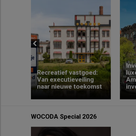
Previous
Inv
e
Recreatief vastgoed:
lux
t met
Van executieveiling
Am
naar nieuwe toekomst
inv
WOCODA Special 2026