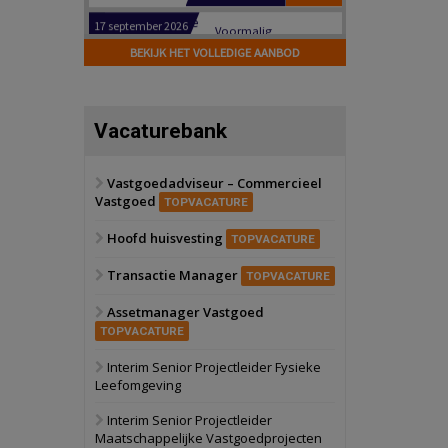
Hilversum
Bekijk
17 september 2026
BEKIJK HET VOLLEDIGE AANBOD
Voormalig
politiebureau
Zaandam
Bekijk
Vacaturebank
8 september 2026
Zorgcomplex
Vastgoedadviseur – Commercieel
Vastgoed
Zwanenburg
Bekijk
TOPVACATURE
6 oktober 2026
Hoofd huisvesting
Transformatieobject
TOPVACATURE
Transactie Manager
TOPVACATURE
Schiedam
Bekijk
Assetmanager Vastgoed
22 september 2026
Attractiepark
TOPVACATURE
Interim Senior Projectleider Fysieke
Leefomgeving
Oranje
Bekijk
28 september 2026
Interim Senior Projectleider
Grootschalig
Maatschappelijke Vastgoedprojecten
bedrijventerrein