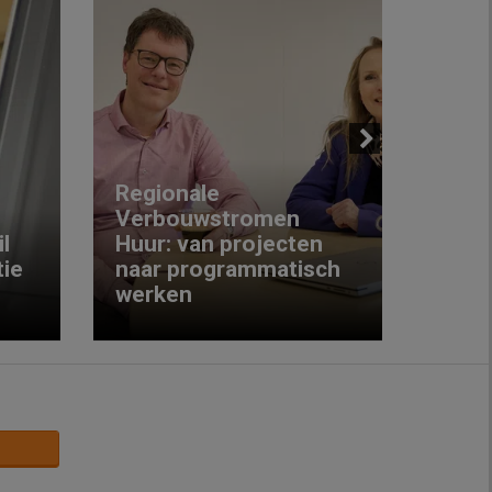
Next
Regionale
Verbouwstromen
‘We w
l
Huur: van projecten
koop
ie
naar programmatisch
gewo
werken
krijg