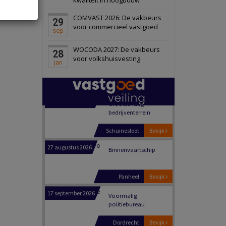
Schiedam
Bekijk
COMVAST 2026: De vakbeurs
29
22 september 2026
Attractiepark
voor commercieel vastgoed
sep
WOCODA 2027: De vakbeurs
28
Oranje
Bekijk
voor volkshuisvesting
jan
28 september 2026
Grootschalig
bedrijventerrein
Schuinesloot
Bekijk
27 augustus 2026
Binnenvaartschip
Panheel
Bekijk
17 september 2026
Voormalig
politiebureau
Dordrecht
Bekijk
17 september 2026
Voormalig
politiebureau