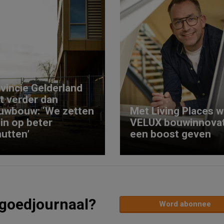
vincie Gelderland
kt verder dan
uwbouw: ‘We zetten
Met Living Places wi
 in op beter
VELUX bouwinnovat
utten’
een boost geven
tgoedjournaal?
Word abonnee