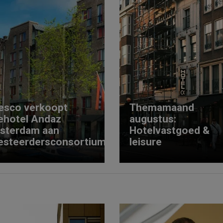
esco verkoopt
Themamaand
ehotel Andaz
augustus:
sterdam aan
Hotelvastgoed &
esteerdersconsortium
leisure