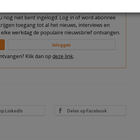
t u nog niet bent ingelogd. Log in of word abonnee
rijgen toegang tot al het nieuws, interviews en
elke werkdag de populaire nieuwsbrief ontvangen.
Inloggen
 ontvangen? Klik dan op
deze link
.
op LinkedIn
Delen op Facebook