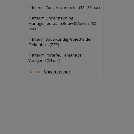
Interim Concerncontroller (32 - 36 uur)
Schuinesloot
Bekijk
Interim Ondersteuning
27 augustus 2026
Binnenvaartschip
Managementteam Bouw & Advies (32
uur)
Panheel
Bekijk
Interim Bouwkundig Projectleider
Ziekenhuis (ZZP)
17 september 2026
Voormalig
politiebureau
Interim Portefeuillemanager
Vastgoed (24 uur)
Dordrecht
Bekijk
Ga naar
Vacaturebank
17 september 2026
Voormalig
politiebureau
Hilversum
Bekijk
17 september 2026
Voormalig
politiebureau
Zaandam
Bekijk
8 september 2026
Zorgcomplex