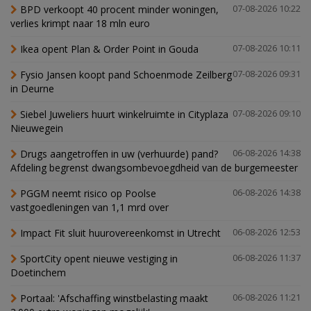
BPD verkoopt 40 procent minder woningen,
07-08-2026 10:22
verlies krimpt naar 18 mln euro
Ikea opent Plan & Order Point in Gouda
07-08-2026 10:11
Fysio Jansen koopt pand Schoenmode Zeilberg
07-08-2026 09:31
in Deurne
Siebel Juweliers huurt winkelruimte in Cityplaza
07-08-2026 09:10
Nieuwegein
Drugs aangetroffen in uw (verhuurde) pand?
06-08-2026 14:38
Afdeling begrenst dwangsombevoegdheid van de burgemeester
PGGM neemt risico op Poolse
06-08-2026 14:38
vastgoedleningen van 1,1 mrd over
Impact Fit sluit huurovereenkomst in Utrecht
06-08-2026 12:53
SportCity opent nieuwe vestiging in
06-08-2026 11:37
Doetinchem
Portaal: 'Afschaffing winstbelasting maakt
06-08-2026 11:21