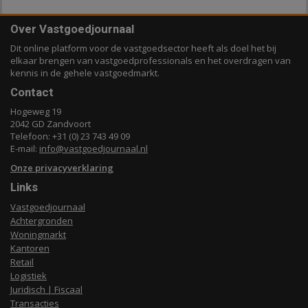
Over Vastgoedjournaal
Dit online platform voor de vastgoedsector heeft als doel het bij
elkaar brengen van vastgoedprofessionals en het overdragen van
kennis in de gehele vastgoedmarkt.
Contact
Hogeweg 19
2042 GD Zandvoort
Telefoon: +31 (0) 23 743 49 09
E-mail:
info@vastgoedjournaal.nl
Onze privacyverklaring
Links
Vastgoedjournaal
Achtergronden
Woningmarkt
Kantoren
Retail
Logistiek
Juridisch | Fiscaal
Transacties