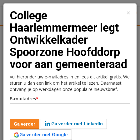
×
College
1
Toggl
Haarlemmermeer legt
Achtergronden
Woningmarkt
Kantore
Nieuws
Uitgelicht
Ontwikkelkader
Spoorzone Hoofddorp
College Haarlemmermeer
voor aan gemeenteraad
legt Ontwikkelkader
Spoorzone Hoofddorp
Vul hieronder uw e-mailadres in en lees dit artikel gratis. We
sturen u dan een link om het artikel te lezen. Daarnaast
voor aan gemeenteraad
ontvang je op werkdagen onze populaire nieuwsbrief.
E-mailadres
*
:
Redactie
20 juni 2024 om 15:35
2 jaar geleden aangepast
2 minuten leestijd
Ga verder met LinkedIn
Ga verder
Het college van burgemeester en wethouders van de
gemeente Haarlemmermeer heeft de gemeenteraad
Ga verder met Google