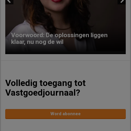
Previous
Next
Voorwoord: De oplossingen liggen
klaar, nu nog de wil
Volledig toegang tot
Vastgoedjournaal?
Word abonnee