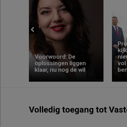
Previous
ng:
Pro
kij
Voorwoord: De
nie
ke
oplossingen liggen
vol
klaar, nu nog de wil
ben
Volledig toegang tot Vas