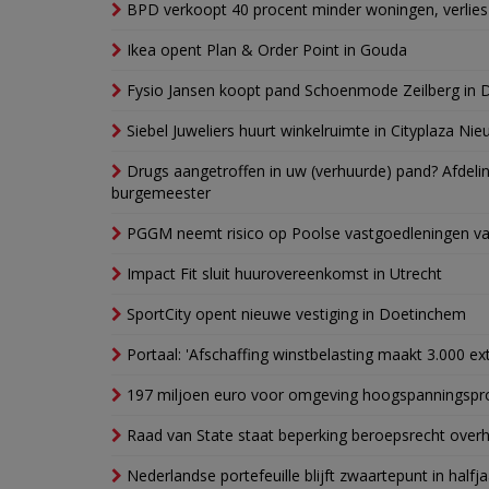
BPD verkoopt 40 procent minder woningen, verlies
Ikea opent Plan & Order Point in Gouda
Fysio Jansen koopt pand Schoenmode Zeilberg in 
Siebel Juweliers huurt winkelruimte in Cityplaza Ni
Drugs aangetroffen in uw (verhuurde) pand? Afde
burgemeester
PGGM neemt risico op Poolse vastgoedleningen va
Impact Fit sluit huurovereenkomst in Utrecht
SportCity opent nieuwe vestiging in Doetinchem
Portaal: 'Afschaffing winstbelasting maakt 3.000 e
197 miljoen euro voor omgeving hoogspanningspr
Raad van State staat beperking beroepsrecht over
Nederlandse portefeuille blijft zwaartepunt in halfja