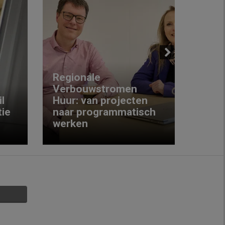
Next
Regionale
Verbouwstromen
‘We w
l
Huur: van projecten
koop
ie
naar programmatisch
gewo
werken
krijg