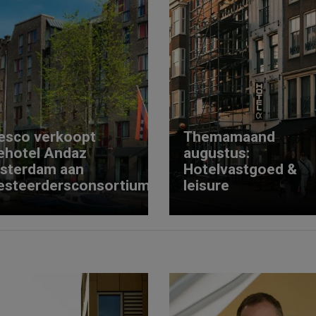
esco verkoopt
Themamaand
ehotel Andaz
augustus:
sterdam aan
Hotelvastgoed &
esteerdersconsortium
leisure