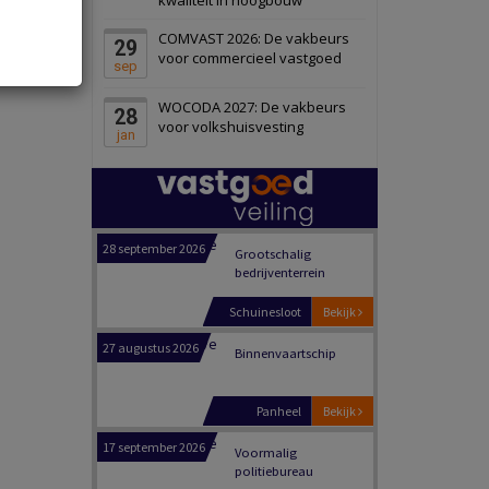
Zwanenburg
Bekijk
COMVAST 2026: De vakbeurs
29
6 oktober 2026
Transformatieobject
voor commercieel vastgoed
sep
WOCODA 2027: De vakbeurs
28
Schiedam
Bekijk
voor volkshuisvesting
jan
22 september 2026
Attractiepark
Oranje
Bekijk
28 september 2026
Grootschalig
bedrijventerrein
Schuinesloot
Bekijk
27 augustus 2026
Binnenvaartschip
Panheel
Bekijk
17 september 2026
Voormalig
politiebureau