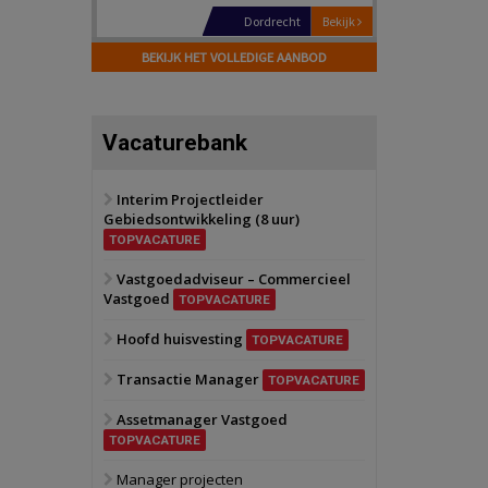
Dordrecht
Bekijk
17 september 2026
BEKIJK HET VOLLEDIGE AANBOD
Voormalig
politiebureau
Hilversum
Bekijk
Vacaturebank
17 september 2026
Voormalig
politiebureau
Interim Projectleider
Gebiedsontwikkeling (8 uur)
Zaandam
Bekijk
TOPVACATURE
8 september 2026
Zorgcomplex
Vastgoedadviseur – Commercieel
Vastgoed
TOPVACATURE
Zwanenburg
Bekijk
Hoofd huisvesting
TOPVACATURE
6 oktober 2026
Transformatieobject
Transactie Manager
TOPVACATURE
Assetmanager Vastgoed
Schiedam
Bekijk
TOPVACATURE
22 september 2026
Attractiepark
Manager projecten