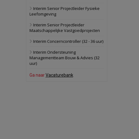
Interim Senior Projectleider Fysieke
Oranje
Bekijk
Leefomgeving
28 september 2026
Grootschalig
Interim Senior Projectleider
bedrijventerrein
Maatschappelijke Vastgoedprojecten
Schuinesloot
Bekijk
Interim Concerncontroller (32 - 36 uur)
27 augustus 2026
Binnenvaartschip
Interim Ondersteuning
Managementteam Bouw & Advies (32
uur)
Panheel
Bekijk
17 september 2026
Ga naar
Vacaturebank
Voormalig
politiebureau
Dordrecht
Bekijk
17 september 2026
Voormalig
politiebureau
Hilversum
Bekijk
17 september 2026
Voormalig
politiebureau