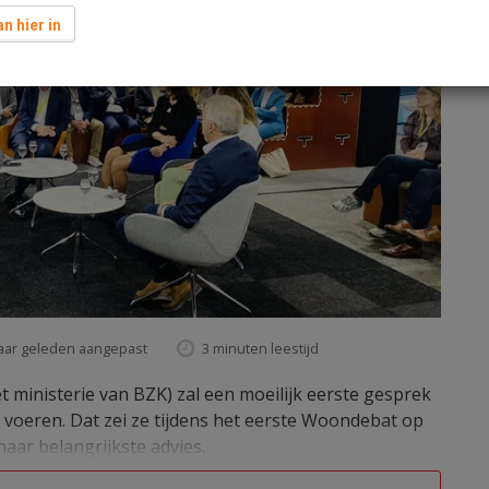
n hier in
jaar geleden aangepast
3 minuten leestijd
 ministerie van BZK) zal een moeilijk eerste gesprek
 voeren. Dat zei ze tijdens het eerste Woondebat op
aar belangrijkste advies.