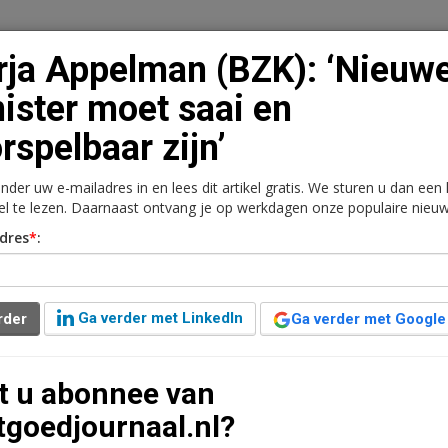
ja Appelman (BZK): ‘Nieuw
ister moet saai en
rspelbaar zijn’
n
Vacaturebank
Contact
Abonnementen
onder uw e-mailadres in en lees dit artikel gratis. We sturen u dan een
rkt
Kantoren
Retail
Logistiek
Juridisch | Fiscaa
kel te lezen. Daarnaast ontvang je op werkdagen onze populaire nieuw
dres
*
:
: ‘Nieuwe minister moet
ijn’
Ga verder met LinkedIn
rder
Ga verder met Google
t u abonnee van
tgoedjournaal.nl?