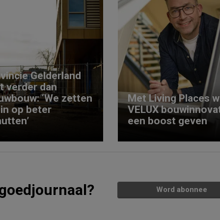
vincie Gelderland
kt verder dan
uwbouw: ‘We zetten
Met Living Places wi
 in op beter
VELUX bouwinnovat
utten’
een boost geven
tgoedjournaal?
Word abonnee