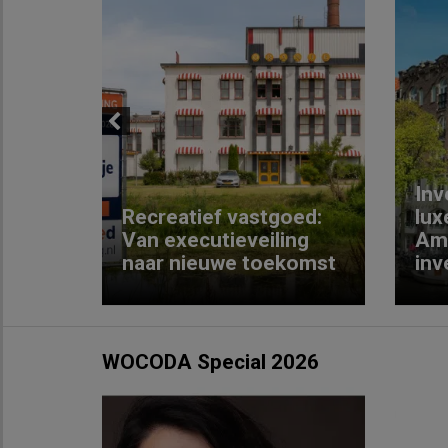
Previous
Inv
e
Recreatief vastgoed:
lux
t met
Van executieveiling
Am
naar nieuwe toekomst
inv
WOCODA Special 2026