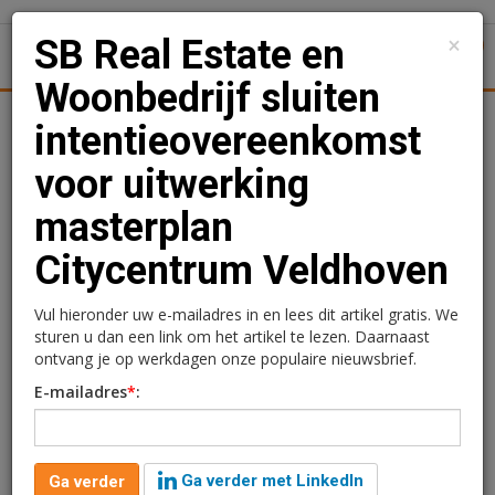
×
SB Real Estate en
1
Toggl
Woonbedrijf sluiten
Kantoren
Retail
Logistiek
Juridisch | Fiscaal
Transa
intentieovereenkomst
voor uitwerking
SB Real Estate en
masterplan
Woonbedrijf sluiten
Citycentrum Veldhoven
intentieovereenkomst
voor uitwerking
Vul hieronder uw e-mailadres in en lees dit artikel gratis. We
sturen u dan een link om het artikel te lezen. Daarnaast
masterplan Citycentrum
ontvang je op werkdagen onze populaire nieuwsbrief.
E-mailadres
*
:
Veldhoven
Redactie
5 juni 2024 om 16:43
Ga verder met LinkedIn
Ga verder
2 jaar geleden aangepast
1 minuut leestijd