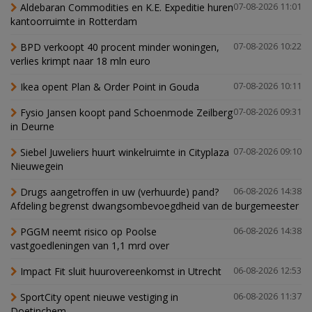
Aldebaran Commodities en K.E. Expeditie huren
07-08-2026 11:01
kantoorruimte in Rotterdam
BPD verkoopt 40 procent minder woningen,
07-08-2026 10:22
verlies krimpt naar 18 mln euro
Ikea opent Plan & Order Point in Gouda
07-08-2026 10:11
Fysio Jansen koopt pand Schoenmode Zeilberg
07-08-2026 09:31
in Deurne
Siebel Juweliers huurt winkelruimte in Cityplaza
07-08-2026 09:10
Nieuwegein
Drugs aangetroffen in uw (verhuurde) pand?
06-08-2026 14:38
Afdeling begrenst dwangsombevoegdheid van de burgemeester
PGGM neemt risico op Poolse
06-08-2026 14:38
vastgoedleningen van 1,1 mrd over
Impact Fit sluit huurovereenkomst in Utrecht
06-08-2026 12:53
SportCity opent nieuwe vestiging in
06-08-2026 11:37
Doetinchem