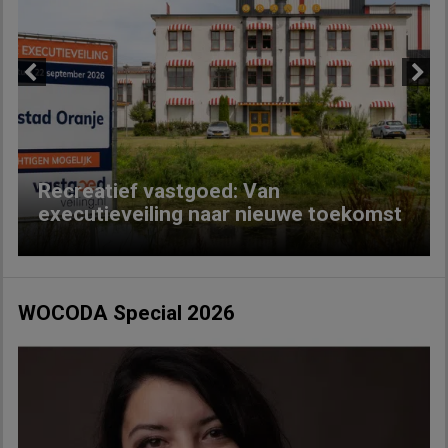
Previous
Next
Recreatief vastgoed: Van
executieveiling naar nieuwe toekomst
WOCODA Special 2026