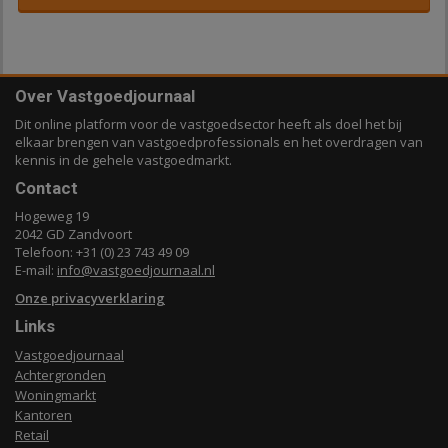
Over Vastgoedjournaal
Dit online platform voor de vastgoedsector heeft als doel het bij
elkaar brengen van vastgoedprofessionals en het overdragen van
kennis in de gehele vastgoedmarkt.
Contact
Hogeweg 19
2042 GD Zandvoort
Telefoon: +31 (0) 23 743 49 09
E-mail:
info@vastgoedjournaal.nl
Onze privacyverklaring
Links
Vastgoedjournaal
Achtergronden
Woningmarkt
Kantoren
Retail