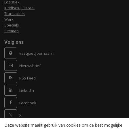
Logistiek
Juridisch | Fiscaal
Transacties
Werk
Specials
Sitemap
Volg ons
vastgoedjournaal.nl
Nieuwsbrief
RSS Feed
LinkedIn
Facebook
X
Deze website maakt gebruik van cookies om de best mogelijke