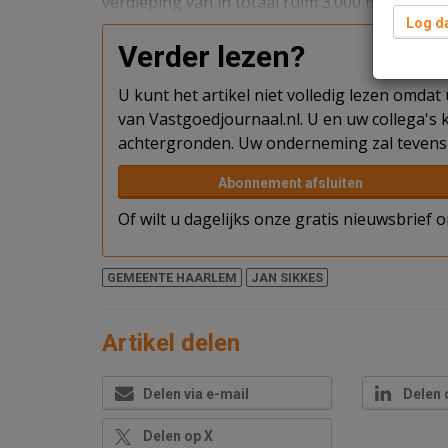
verdieping van in totaal ruim 3.000 m2, gelege
Log da
Verder lezen?
U kunt het artikel niet volledig lezen omda
van Vastgoedjournaal.nl. U en uw collega's k
achtergronden. Uw onderneming zal tevens 
Abonnement afsluiten
Of wilt u dagelijks onze gratis nieuwsbrief
GEMEENTE HAARLEM
JAN SIKKES
Artikel delen
Delen via e-mail
Delen 
Delen op X