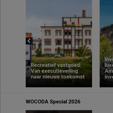
Previous
Inv
e
Recreatief vastgoed:
lux
t met
Van executieveiling
Am
naar nieuwe toekomst
inv
WOCODA Special 2026