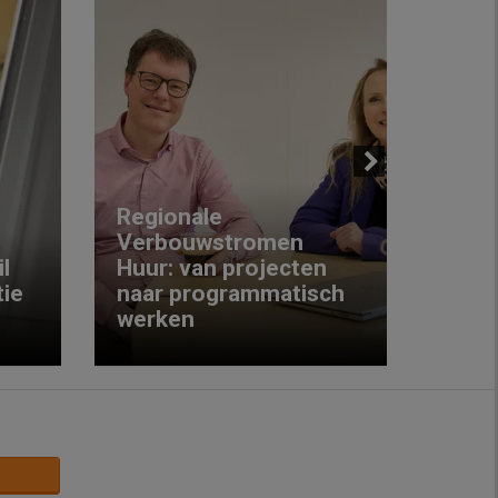
Next
Regionale
Verbouwstromen
‘We w
l
Huur: van projecten
koop
ie
naar programmatisch
gewo
werken
krijg