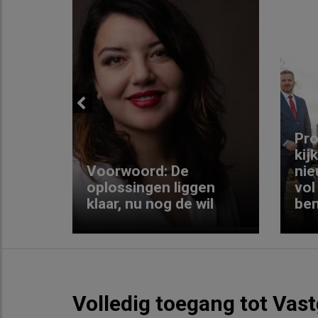
Previous
ng:
Pro
kij
Voorwoord: De
nie
ke
oplossingen liggen
vol
klaar, nu nog de wil
ben
Volledig toegang tot Vas