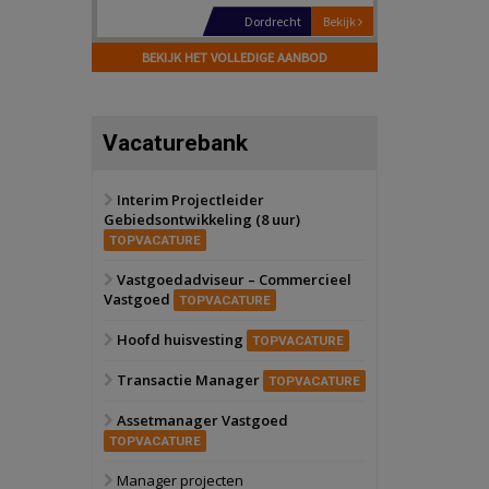
Hilversum
Bekijk
17 september 2026
BEKIJK HET VOLLEDIGE AANBOD
Voormalig
politiebureau
Zaandam
Bekijk
Vacaturebank
8 september 2026
Zorgcomplex
Interim Projectleider
Gebiedsontwikkeling (8 uur)
Zwanenburg
Bekijk
TOPVACATURE
6 oktober 2026
Transformatieobject
Vastgoedadviseur – Commercieel
Vastgoed
TOPVACATURE
Schiedam
Bekijk
Hoofd huisvesting
TOPVACATURE
22 september 2026
Attractiepark
Transactie Manager
TOPVACATURE
Assetmanager Vastgoed
Oranje
Bekijk
TOPVACATURE
28 september 2026
Grootschalig
Manager projecten
bedrijventerrein