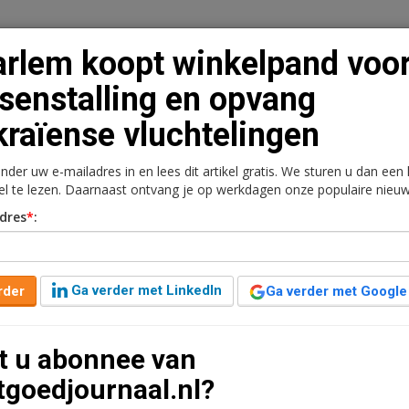
rlem koopt winkelpand voo
tsenstalling en opvang
raïense vluchtelingen
n
Vacaturebank
Contact
Abonnementen
onder uw e-mailadres in en lees dit artikel gratis. We sturen u dan een
rkt
Kantoren
Retail
Logistiek
Juridisch | Fiscaa
kel te lezen. Daarnaast ontvang je op werkdagen onze populaire nieuw
dres
*
:
pand voor fietsenstalling
 vluchtelingen
Ga verder met LinkedIn
rder
Ga verder met Google
 geleden aangepast
1 minuut leestijd
t u abonnee van
ruisstraat 30-32 gekocht. De winkel van de
tgoedjournaal.nl?
 over een kelder, begane grond, eerste- en tweede