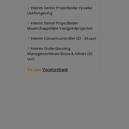
Interim Senior Projectleider Fysieke
Schuinesloot
Bekijk
Leefomgeving
27 augustus 2026
Binnenvaartschip
Interim Senior Projectleider
Maatschappelijke Vastgoedprojecten
Panheel
Bekijk
Interim Concerncontroller (32 - 36 uur)
17 september 2026
Voormalig
Interim Ondersteuning
politiebureau
Managementteam Bouw & Advies (32
uur)
Dordrecht
Bekijk
17 september 2026
Ga naar
Vacaturebank
Voormalig
politiebureau
Hilversum
Bekijk
17 september 2026
Voormalig
politiebureau
Zaandam
Bekijk
8 september 2026
Zorgcomplex