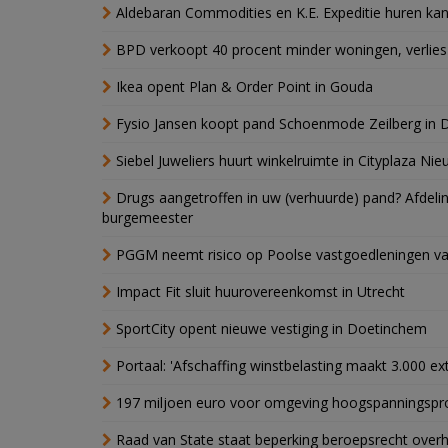
Aldebaran Commodities en K.E. Expeditie huren ka
BPD verkoopt 40 procent minder woningen, verlies
Ikea opent Plan & Order Point in Gouda
Fysio Jansen koopt pand Schoenmode Zeilberg in 
Siebel Juweliers huurt winkelruimte in Cityplaza Ni
Drugs aangetroffen in uw (verhuurde) pand? Afde
burgemeester
PGGM neemt risico op Poolse vastgoedleningen va
Impact Fit sluit huurovereenkomst in Utrecht
SportCity opent nieuwe vestiging in Doetinchem
Portaal: 'Afschaffing winstbelasting maakt 3.000 e
197 miljoen euro voor omgeving hoogspanningspr
Raad van State staat beperking beroepsrecht over