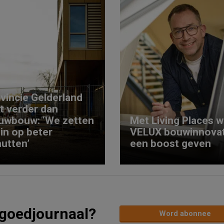
vincie Gelderland
kt verder dan
uwbouw: ‘We zetten
Met Living Places wi
 in op beter
VELUX bouwinnovat
utten’
een boost geven
tgoedjournaal?
Word abonnee