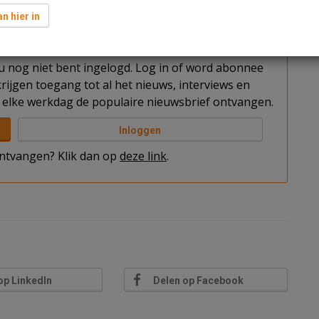
n op een perceel van circa 1.150 m2.
n hier in
t u nog niet bent ingelogd. Log in of word abonnee
rijgen toegang tot al het nieuws, interviews en
elke werkdag de populaire nieuwsbrief ontvangen.
Inloggen
 ontvangen? Klik dan op
deze link
.
op LinkedIn
Delen op Facebook