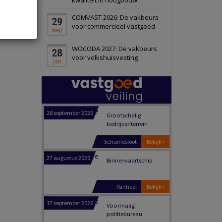
Schiedam
Bekijk
COMVAST 2026: De vakbeurs
29
22 september 2026
Attractiepark
voor commercieel vastgoed
sep
WOCODA 2027: De vakbeurs
28
Oranje
Bekijk
voor volkshuisvesting
jan
28 september 2026
Grootschalig
bedrijventerrein
Schuinesloot
Bekijk
27 augustus 2026
Binnenvaartschip
Panheel
Bekijk
17 september 2026
Voormalig
politiebureau
Dordrecht
Bekijk
17 september 2026
Voormalig
politiebureau