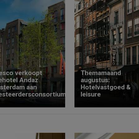
esco verkoopt
Themamaand
ehotel Andaz
augustus:
sterdam aan
Hotelvastgoed &
esteerdersconsortium
leisure