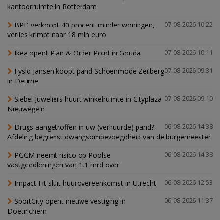
kantoorruimte in Rotterdam
BPD verkoopt 40 procent minder woningen,
07-08-2026 10:22
verlies krimpt naar 18 mln euro
Ikea opent Plan & Order Point in Gouda
07-08-2026 10:11
Fysio Jansen koopt pand Schoenmode Zeilberg
07-08-2026 09:31
in Deurne
Siebel Juweliers huurt winkelruimte in Cityplaza
07-08-2026 09:10
Nieuwegein
Drugs aangetroffen in uw (verhuurde) pand?
06-08-2026 14:38
Afdeling begrenst dwangsombevoegdheid van de burgemeester
PGGM neemt risico op Poolse
06-08-2026 14:38
vastgoedleningen van 1,1 mrd over
Impact Fit sluit huurovereenkomst in Utrecht
06-08-2026 12:53
SportCity opent nieuwe vestiging in
06-08-2026 11:37
Doetinchem