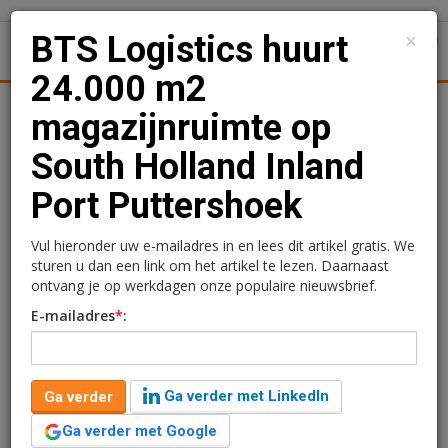
×
BTS Logistics huurt
1
Toggl
24.000 m2
tiek
Juridisch | Fiscaal
Transacties
Werk
Specials
magazijnruimte op
South Holland Inland
BTS Logistics huurt
Port Puttershoek
24.000 m2
magazijnruimte op South
Vul hieronder uw e-mailadres in en lees dit artikel gratis. We
sturen u dan een link om het artikel te lezen. Daarnaast
Holland Inland Port
ontvang je op werkdagen onze populaire nieuwsbrief.
E-mailadres
*
:
Puttershoek
Redactie
21 mei 2024 om 11:30
Ga verder met LinkedIn
Ga verder
1 minuut leestijd
Ga verder met Google
BTS Logistics huurt circa 24.000 m2 extra