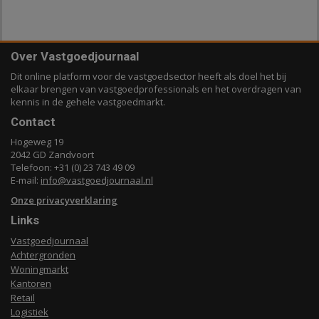
Over Vastgoedjournaal
Dit online platform voor de vastgoedsector heeft als doel het bij
elkaar brengen van vastgoedprofessionals en het overdragen van
kennis in de gehele vastgoedmarkt.
Contact
Hogeweg 19
2042 GD Zandvoort
Telefoon: +31 (0) 23 743 49 09
E-mail:
info@vastgoedjournaal.nl
Onze privacyverklaring
Links
Vastgoedjournaal
Achtergronden
Woningmarkt
Kantoren
Retail
Logistiek