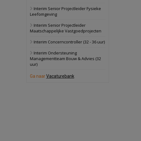
Interim Senior Projectleider Fysieke
Schuinesloot
Bekijk
Leefomgeving
27 augustus 2026
Binnenvaartschip
Interim Senior Projectleider
Maatschappelijke Vastgoedprojecten
Panheel
Bekijk
Interim Concerncontroller (32 - 36 uur)
17 september 2026
Voormalig
Interim Ondersteuning
politiebureau
Managementteam Bouw & Advies (32
uur)
Dordrecht
Bekijk
17 september 2026
Ga naar
Vacaturebank
Voormalig
politiebureau
Hilversum
Bekijk
17 september 2026
Voormalig
politiebureau
Zaandam
Bekijk
8 september 2026
Zorgcomplex