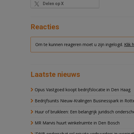
Delen op X
Reacties
Om te kunnen reageren moet u zijn ingelogd.
Klik 
Laatste nieuws
Opus Vastgoed koopt bedrijfslocatie in Den Haag
Bedrijfsunits Nieuw-Kralingen Businesspark in Rott
Huur of bruikleen: Een belangrijk juridisch ondersch
MR Marvis huurt winkelruimte in Den Bosch
'DNB onderschat rol private verhuurders in wonin