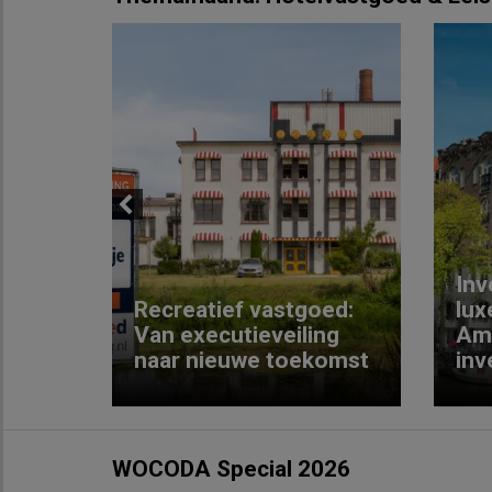
Previous
Inv
e
Recreatief vastgoed:
lux
t met
Van executieveiling
Am
naar nieuwe toekomst
inv
WOCODA Special 2026