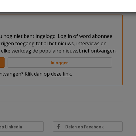
van ‘Knowledge Mile’, het onderwijsgebied van
t u nog niet bent ingelogd. Log in of word abonnee
rijgen toegang tot al het nieuws, interviews en
elke werkdag de populaire nieuwsbrief ontvangen.
Inloggen
 ontvangen? Klik dan op
deze link
.
op LinkedIn
Delen op Facebook