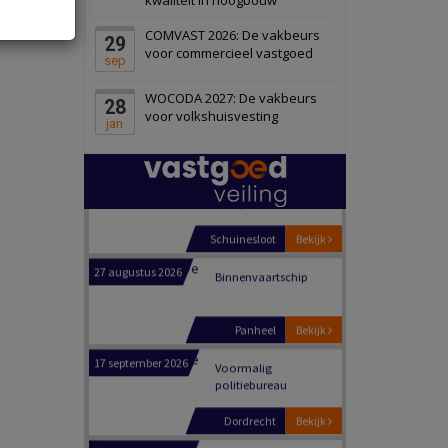
Schiedam
Bekijk
COMVAST 2026: De vakbeurs
29
22 september 2026
Attractiepark
voor commercieel vastgoed
sep
WOCODA 2027: De vakbeurs
28
Oranje
Bekijk
voor volkshuisvesting
jan
28 september 2026
Grootschalig
bedrijventerrein
Schuinesloot
Bekijk
27 augustus 2026
Binnenvaartschip
Panheel
Bekijk
17 september 2026
Voormalig
politiebureau
Dordrecht
Bekijk
17 september 2026
Voormalig
politiebureau