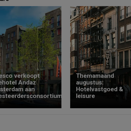
esco verkoopt
Themamaand
ehotel Andaz
augustus:
sterdam aan
Hotelvastgoed &
esteerdersconsortium
leisure