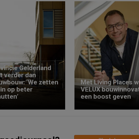
vincie Gelderland
kt verder dan
uwbouw: ‘We zetten
Met Living Places wi
 in op beter
VELUX bouwinnovat
utten’
een boost geven