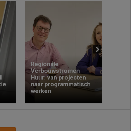
Next
Regionale
Verbouwstromen
‘We w
l
Huur: van projecten
koop
ie
naar programmatisch
gewo
werken
krijg