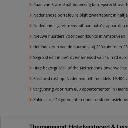
Raad van State staat beperking beroepsrecht over
Nederlandse portefeuille blijft zwaartepunt in halfja
Nederlander geeft meer uit aan auto’s, apparaten 
Nieuwe huurders voor bedrijfsunits in Amstelveen
Het indexeren van de huurprijs bij 290-ruimte en 2
Segro stemt in met overnamebod van 16 mrd euro
Hitte bezorgt Mall of the Netherlands onverwacht
Fastfood rukt op: Nederland telt inmiddels 19.400 
Vergunning voor ruim 800 appartementen in Haarlem
Kabinet zet 24 gemeenten onder druk om asielopva
Themamaand: Hotelvastgoed & Leis