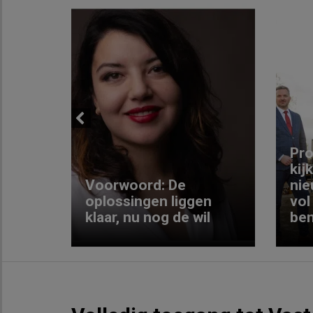
Previous
ng:
Pro
kij
Voorwoord: De
nie
ke
oplossingen liggen
vol
klaar, nu nog de wil
ben