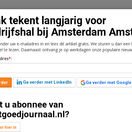
nk tekent langjarig voor
rijfshal bij Amsterdam Ams
onder uw e-mailadres in en lees dit artikel gratis. We sturen u dan een
n
Vacaturebank
Contact
Abonnementen
kel te lezen. Daarnaast ontvang je op werkdagen onze populaire nieuw
dres
*
:
rkt
Kantoren
Retail
Logistiek
Juridisch | Fiscaa
voor bedrijfshal bij
Ga verder met LinkedIn
rder
Ga verder met Google
t u abonnee van
t leestijd
tgoedjournaal.nl?
ft een langjarige huurovereenkomst getekend voor
1 in Amsterdam. Het bedrijfsgebouw is gelegen nabij
n hier in