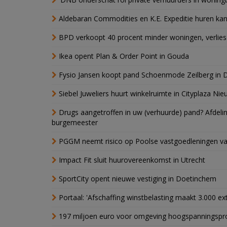
Aldebaran Commodities en K.E. Expeditie huren ka
BPD verkoopt 40 procent minder woningen, verlies
Ikea opent Plan & Order Point in Gouda
Fysio Jansen koopt pand Schoenmode Zeilberg in 
Siebel Juweliers huurt winkelruimte in Cityplaza Ni
Drugs aangetroffen in uw (verhuurde) pand? Afde
burgemeester
PGGM neemt risico op Poolse vastgoedleningen va
Impact Fit sluit huurovereenkomst in Utrecht
SportCity opent nieuwe vestiging in Doetinchem
Portaal: 'Afschaffing winstbelasting maakt 3.000 e
197 miljoen euro voor omgeving hoogspanningspr