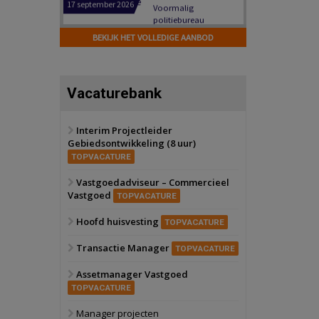
Hilversum
Bekijk
17 september 2026
BEKIJK HET VOLLEDIGE AANBOD
Voormalig
politiebureau
Zaandam
Bekijk
Vacaturebank
8 september 2026
Zorgcomplex
Interim Projectleider
Gebiedsontwikkeling (8 uur)
Zwanenburg
Bekijk
TOPVACATURE
6 oktober 2026
Transformatieobject
Vastgoedadviseur – Commercieel
Vastgoed
TOPVACATURE
Schiedam
Bekijk
Hoofd huisvesting
TOPVACATURE
22 september 2026
Attractiepark
Transactie Manager
TOPVACATURE
Assetmanager Vastgoed
Oranje
Bekijk
TOPVACATURE
28 september 2026
Grootschalig
Manager projecten
bedrijventerrein