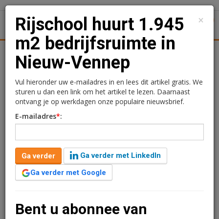
×
Rijschool huurt 1.945
1
Toggl
m2 bedrijfsruimte in
tiek
Juridisch | Fiscaal
Transacties
Werk
Specials
Nieuw-Vennep
Rijschool huurt 1.945 m2
Vul hieronder uw e-mailadres in en lees dit artikel gratis. We
sturen u dan een link om het artikel te lezen. Daarnaast
bedrijfsruimte in Nieuw-
ontvang je op werkdagen onze populaire nieuwsbrief.
E-mailadres
*
:
Vennep
Redactie
3 mei 2024 om 14:23
Ga verder met LinkedIn
Ga verder
2 jaar geleden aangepast
1 minuut leestijd
Ga verder met Google
Rijschool Van Sprang & Tempo heeft het bedrijfspand
aan de Westerdreef 7 in Nieuw-Vennep gehuurd. De
locatie heeft een totale oppervlakte van circa 1.945
Bent u abonnee van
m2 bedrijfsruimte, kantoren en een eigen ruim