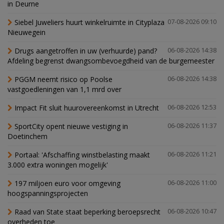
in Deurne
Siebel Juweliers huurt winkelruimte in Cityplaza
07-08-2026 09:10
Nieuwegein
Drugs aangetroffen in uw (verhuurde) pand?
06-08-2026 14:38
Afdeling begrenst dwangsombevoegdheid van de burgemeester
PGGM neemt risico op Poolse
06-08-2026 14:38
vastgoedleningen van 1,1 mrd over
Impact Fit sluit huurovereenkomst in Utrecht
06-08-2026 12:53
SportCity opent nieuwe vestiging in
06-08-2026 11:37
Doetinchem
Portaal: 'Afschaffing winstbelasting maakt
06-08-2026 11:21
3.000 extra woningen mogelijk'
197 miljoen euro voor omgeving
06-08-2026 11:00
hoogspanningsprojecten
Raad van State staat beperking beroepsrecht
06-08-2026 10:47
overheden toe